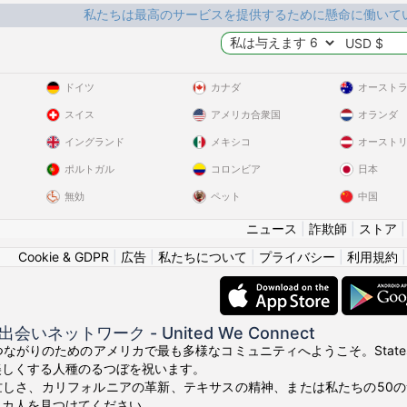
私たちは最高のサービスを提供するために懸命に働いて
ドイツ
カナダ
オースト
スイス
アメリカ合衆国
オランダ
イングランド
メキシコ
オースト
ポルトガル
コロンビア
日本
無効
ペット
中国
ニュース
|
詐欺師
|
ストア
Cookie & GDPR
|
広告
|
私たちについて
|
プライバシー
|
利用規約
いネットワーク - United We Connect
! 真のつながりのためのアメリカで最も多様なコミュニティへようこそ。Stat
美しくする人種のるつぼを祝います。
忙しさ、カリフォルニアの革新、テキサスの精神、または私たちの50
リカ人を見つけてください。