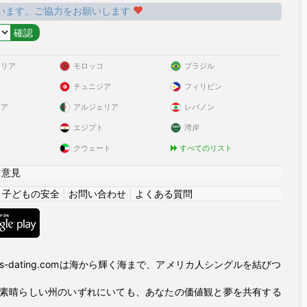
います。ご協力をお願いします
ラリア
モロッコ
ブラジル
チュニジア
フィリピン
リア
アルジェリア
レバノン
エジプト
湾岸
クウェート
すべてのリスト
|
意見
|
子どもの安全
|
お問い合わせ
|
よくある質問
es-dating.comは海から輝く海まで、アメリカ人シングルを結びつ
の素晴らしい州のいずれにいても、あなたの価値観と夢を共有する