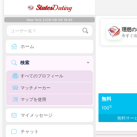
States
Dating
New York 2026-08-06 18:45
理想の
今すぐ
ホーム
検索
すべてのプロフィール
マッチメーカー
無料
マップを使用
%
100
マイメッセージ
無料サー
チャット