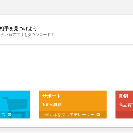
相手を見つけよう
出会い系アプリをダウンロード！
💖
💕
サポート
真剣
100%無料
高品質
ビス
聞く耳を持つモデレーター