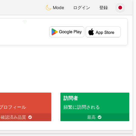
Mode
ログイン
登録
💖
💕
訪問者
プロフィール
頻繁に訪問される
確認済み品質
最高