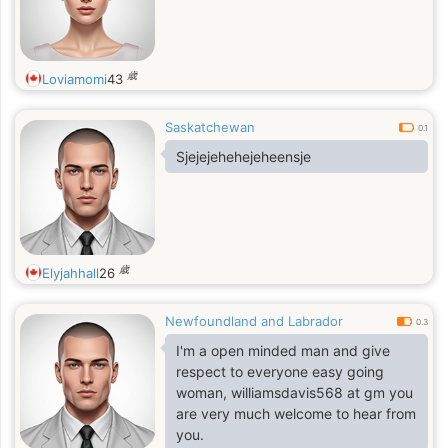
歳
Loviamomi
43
Saskatchewan
0.1
Sjejejehehejeheensje
歳
Elyjahhall
26
Newfoundland and Labrador
0.3
I'm a open minded man and give
respect to everyone easy going
woman, williamsdavis568 at gm you
are very much welcome to hear from
you.