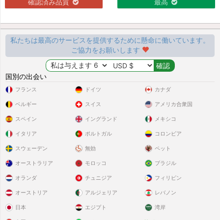
確認済み品質
最高
私たちは最高のサービスを提供するために懸命に働いています。
ご協力をお願いします
国別の出会い
フランス
ドイツ
カナダ
ベルギー
スイス
アメリカ合衆国
スペイン
イングランド
メキシコ
イタリア
ポルトガル
コロンビア
スウェーデン
無効
ペット
オーストラリア
モロッコ
ブラジル
オランダ
チュニジア
フィリピン
オーストリア
アルジェリア
レバノン
日本
エジプト
湾岸