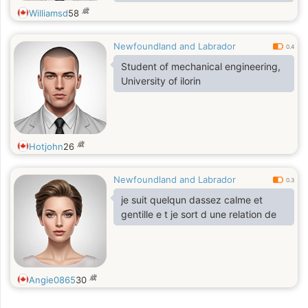
歳
Williamsd
58
Newfoundland and Labrador
0.4
Student of mechanical engineering,
University of ilorin
歳
Hotjohn
26
Newfoundland and Labrador
0.3
je suit quelqun dassez calme et
gentille e t je sort d une relation de
歳
Angie0865
30