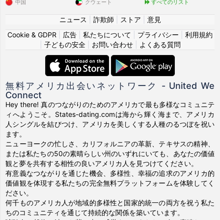
中国
クウェート
すべてのリスト
ニュース
|
詐欺師
|
ストア
|
意見
Cookie & GDPR
|
広告
|
私たちについて
|
プライバシー
|
利用規約
|
子どもの安全
|
お問い合わせ
|
よくある質問
無料アメリカ出会いネットワーク - United We
Connect
Hey there! 真のつながりのためのアメリカで最も多様なコミュニテ
ィへようこそ。States-dating.comは海から輝く海まで、アメリカ
人シングルを結びつけ、アメリカを美しくする人種のるつぼを祝い
ます。
ニューヨークの忙しさ、カリフォルニアの革新、テキサスの精神、
または私たちの50の素晴らしい州のいずれにいても、あなたの価値
観と夢を共有する相性の良いアメリカ人を見つけてください。
有意義なつながりを通じた機会、多様性、幸福の追求のアメリカ的
価値観を体現する私たちの完全無料プラットフォームを体験してく
ださい。
何千ものアメリカ人が地域的多様性と国家的統一の両方を祝う私た
ちのコミュニティを通じて持続的な関係を築いています。