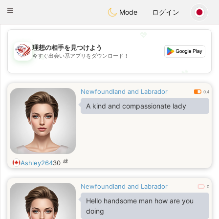
States
Dating
Toggle
Mode
ログイン
navigation
💖
理想の相手を見つけよう
💖
今すぐ出会い系アプリをダウンロード！
💕
💕
Newfoundland and Labrador
0.4
A kind and compassionate lady
歳
Ashley264
30
Newfoundland and Labrador
0
Hello handsome man how are you
doing