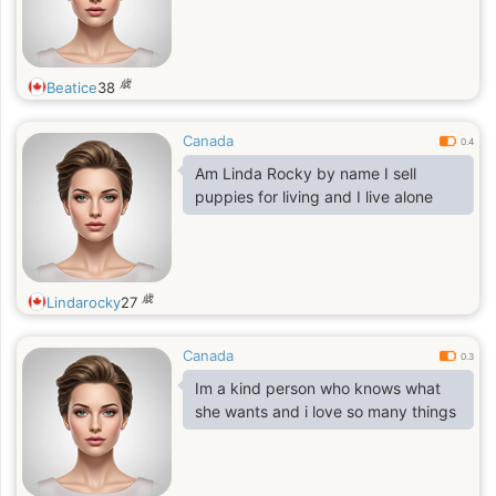
歳
Beatice
38
Canada
0.4
Am Linda Rocky by name I sell
puppies for living and I live alone
歳
Lindarocky
27
Canada
0.3
Im a kind person who knows what
she wants and i love so many things