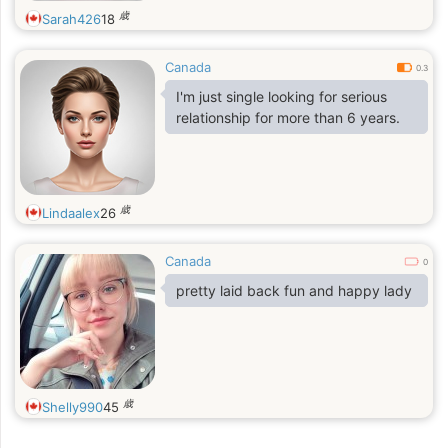
歳
Sarah426
18
Canada
0.3
I'm just single looking for serious
relationship for more than 6 years.
歳
Lindaalex
26
Canada
0
pretty laid back fun and happy lady
歳
Shelly990
45