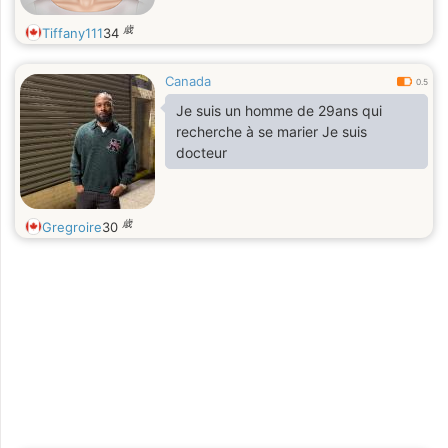
歳
Tiffany111
34
Canada
0.5
Je suis un homme de 29ans qui
recherche à se marier Je suis
docteur
歳
Gregroire
30