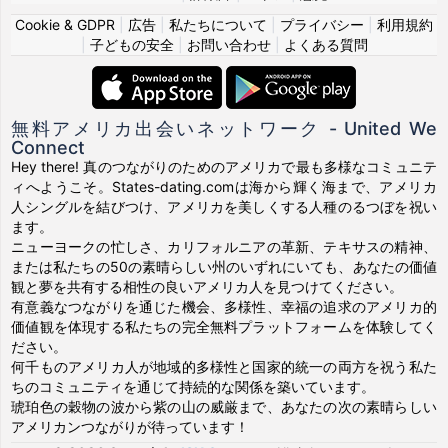
Cookie & GDPR
|
広告
|
私たちについて
|
プライバシー
|
利用規約
|
子どもの安全
|
お問い合わせ
|
よくある質問
無料アメリカ出会いネットワーク - United We
Connect
Hey there! 真のつながりのためのアメリカで最も多様なコミュニテ
ィへようこそ。States-dating.comは海から輝く海まで、アメリカ
人シングルを結びつけ、アメリカを美しくする人種のるつぼを祝い
ます。
ニューヨークの忙しさ、カリフォルニアの革新、テキサスの精神、
または私たちの50の素晴らしい州のいずれにいても、あなたの価値
観と夢を共有する相性の良いアメリカ人を見つけてください。
有意義なつながりを通じた機会、多様性、幸福の追求のアメリカ的
価値観を体現する私たちの完全無料プラットフォームを体験してく
ださい。
何千ものアメリカ人が地域的多様性と国家的統一の両方を祝う私た
ちのコミュニティを通じて持続的な関係を築いています。
琥珀色の穀物の波から紫の山の威厳まで、あなたの次の素晴らしい
アメリカンつながりが待っています！