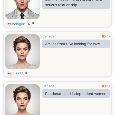
serious relationship
歳
Rodrigo81
37
Canada
0.3
Am iris from USA looking for love
歳
Iris56
33
Canada
0.3
Passionate and independent women