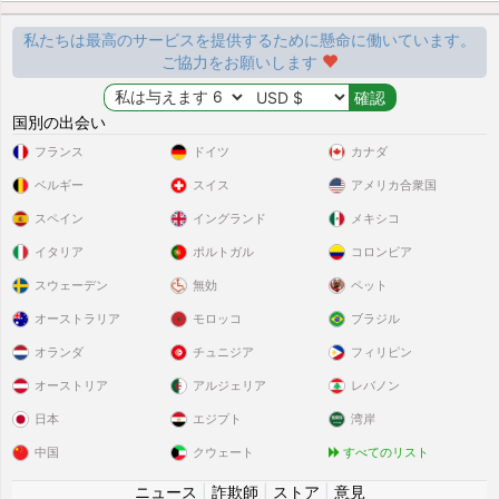
私たちは最高のサービスを提供するために懸命に働いています。
ご協力をお願いします
国別の出会い
フランス
ドイツ
カナダ
ベルギー
スイス
アメリカ合衆国
スペイン
イングランド
メキシコ
イタリア
ポルトガル
コロンビア
スウェーデン
無効
ペット
オーストラリア
モロッコ
ブラジル
オランダ
チュニジア
フィリピン
オーストリア
アルジェリア
レバノン
日本
エジプト
湾岸
中国
クウェート
すべてのリスト
ニュース
|
詐欺師
|
ストア
|
意見