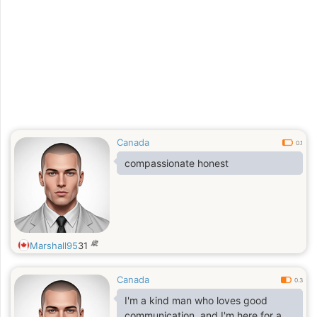
Canada
0.1
compassionate honest
歳
Marshall95
31
Canada
0.3
I'm a kind man who loves good
communication, and I'm here for a