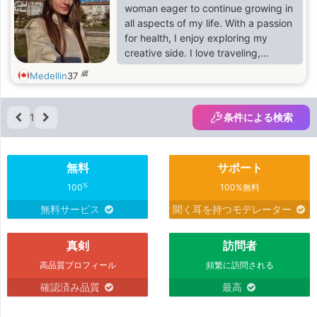
woman eager to continue growing in
all aspects of my life. With a passion
for health, I enjoy exploring my
creative side. I love traveling,
discovering new places, going out at
歳
Medellin
37
night, visiting restaurants, and
connecting with nature, especially in
botanical parks. I am passionate
1
条件による検索
about self-improvement, reading
inspiring books, and surrounding
myself with people who give me
無料
サポート
good energy. I am clear that I want
to start a family in the future and
%
100
100%無料
build a meaningful l
無料サービス
聞く耳を持つモデレーター
真剣
訪問者
高品質プロフィール
頻繁に訪問される
確認済み品質
最高