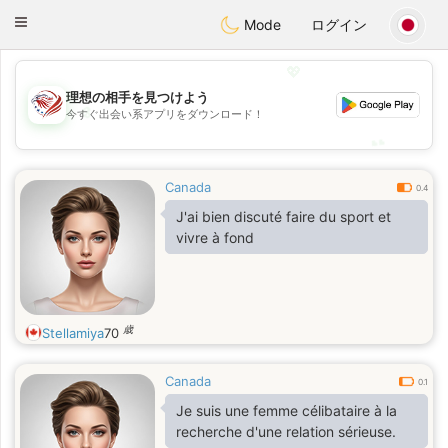
States
Dating
Toggle
Mode
ログイン
navigation
💖
理想の相手を見つけよう
💖
今すぐ出会い系アプリをダウンロード！
💕
💕
Canada
0.4
J'ai bien discuté faire du sport et
vivre à fond
歳
Stellamiya
70
Canada
0.1
Je suis une femme célibataire à la
recherche d'une relation sérieuse.