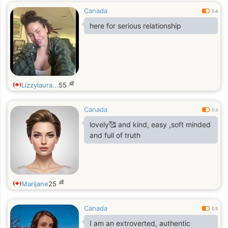
Canada
0.4
here for serious relationship
歳
Lizzylaura...
55
Canada
0.3
lovely🥰 and kind, easy ,soft minded
and full of truth
歳
Marijane
25
Canada
0.5
I am an extroverted, authentic