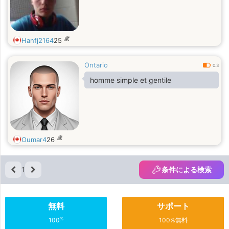
歳
Hanfj2164
25
Ontario
0.3
homme simple et gentile
歳
Oumar4
26
1
条件による検索
無料
サポート
%
100
100%無料