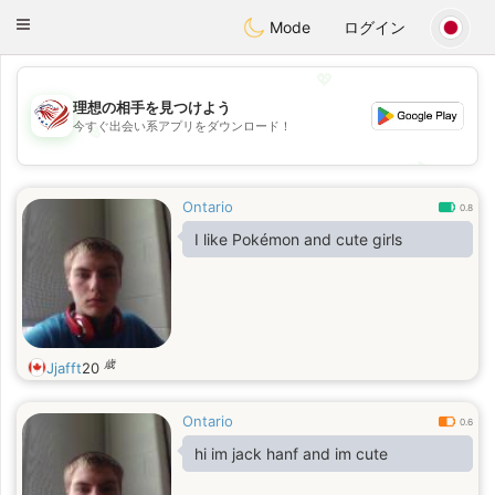
States
Dating
Toggle
Mode
ログイン
navigation
💖
理想の相手を見つけよう
今すぐ出会い系アプリをダウンロード！
💖
💕
💕
Ontario
0.8
I like Pokémon and cute girls
歳
Jjafft
20
Ontario
0.6
hi im jack hanf and im cute