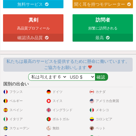
無料サービス
聞く耳を持つモデレーター
真剣
訪問者
高品質プロフィール
頻繁に訪問される
確認済み品質
最高
私たちは最高のサービスを提供するために懸命に働いています。
ご協力をお願いします
国別の出会い
フランス
ドイツ
カナダ
ベルギー
スイス
アメリカ合衆国
スペイン
イングランド
メキシコ
イタリア
ポルトガル
コロンビア
スウェーデン
無効
ペット