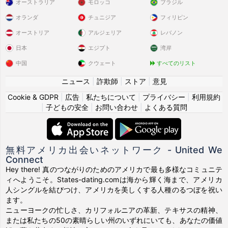
オーストラリア
モロッコ
ブラジル
オランダ
チュニジア
フィリピン
オーストリア
アルジェリア
レバノン
日本
エジプト
湾岸
中国
クウェート
すべてのリスト
ニュース
|
詐欺師
|
ストア
|
意見
Cookie & GDPR
|
広告
|
私たちについて
|
プライバシー
|
利用規約
|
子どもの安全
|
お問い合わせ
|
よくある質問
無料アメリカ出会いネットワーク - United We
Connect
Hey there! 真のつながりのためのアメリカで最も多様なコミュニテ
ィへようこそ。States-dating.comは海から輝く海まで、アメリカ
人シングルを結びつけ、アメリカを美しくする人種のるつぼを祝い
ます。
ニューヨークの忙しさ、カリフォルニアの革新、テキサスの精神、
または私たちの50の素晴らしい州のいずれにいても、あなたの価値