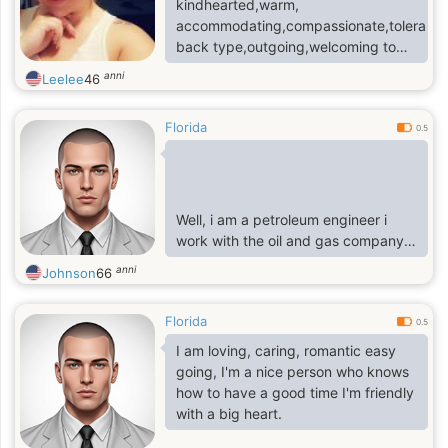
kindhearted,warm,
accommodating,compassionate,tolerant,l
back type,outgoing,welcoming to
people generally,I like to sing,write
anni
Leelee
46
poems,listening to music,swimming
Florida
0.5
Well, i am a petroleum engineer i
work with the oil and gas company
here in Saudi Arabia high sea, i am a
anni
Johnson
66
widow i also lost my wife to cancer
sickness 5 years ago, i have only
Florida
one daughter who is 14 years old
0.5
she is in the boarding school there in
I am loving, caring, romantic easy
USA
going, I'm a nice person who knows
how to have a good time I'm friendly
with a big heart.