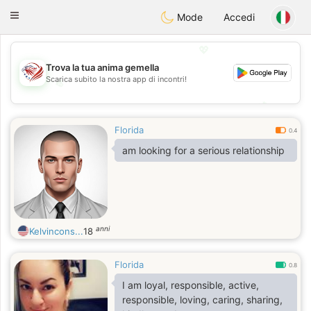
States
Dating
Toggle
Mode
Accedi
navigation
💖
Trova la tua anima gemella
Scarica subito la nostra app di incontri!
💖
💕
💕
Florida
0.4
am looking for a serious relationship
anni
Kelvincons...
18
Florida
0.8
I am loyal, responsible, active,
responsible, loving, caring, sharing,