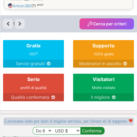
anni
Anton360
71
1
Cerca per criteri
Gratis
Supporto
%
100
100% gratis
Servizi gratuiti
Moderatori in ascolto
Serio
Visitatori
profili di qualità
Molto visitato
Qualità confermata
Il migliore
Lavoriamo sodo per darti il miglior servizio, per favore sii di supporto