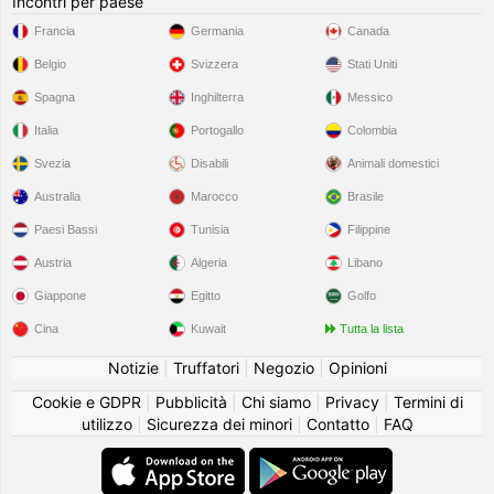
Incontri per paese
Francia
Germania
Canada
Belgio
Svizzera
Stati Uniti
Spagna
Inghilterra
Messico
Italia
Portogallo
Colombia
Svezia
Disabili
Animali domestici
Australia
Marocco
Brasile
Paesi Bassi
Tunisia
Filippine
Austria
Algeria
Libano
Giappone
Egitto
Golfo
Cina
Kuwait
Tutta la lista
Notizie
|
Truffatori
|
Negozio
|
Opinioni
Cookie e GDPR
|
Pubblicità
|
Chi siamo
|
Privacy
|
Termini di
utilizzo
|
Sicurezza dei minori
|
Contatto
|
FAQ