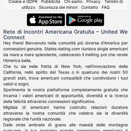
Cookie e GDPR
|
Pubblicità
|
Chi siamo
|
Privacy
|
Termini di
utilizzo
|
Sicurezza dei minori
|
Contatto
|
FAQ
Rete di Incontri Americana Gratuita – United We
Connect
Hey there! Benvenuto nella comunità più diversa d'America per
connessioni genuine. States-dating.com riunisce single americani
da mare a mare splendente, celebrando il melting pot che rende
l'America bella.
Che tu sia nella fretta di New York, nell'innovazione della
California, nello spirito del Texas o in qualcuno dei nostri 50
grandi stati, trova americani compatibili che condividono i tuoi
valori e sogni.
Sperimenta la nostra piattaforma completamente gratuita che
incarna i valori americani di opportunità, diversità e la ricerca
della felicità attraverso connessioni significative.
Migliaia di americani hanno costruito relazioni durature
attraverso la nostra comunità che celebra sia la diversità
regionale che l'unità nazionale.
Dalle onde ambrate di grano alle maestà delle montagne
purpuree, la tua prossima grande connessione americana ti