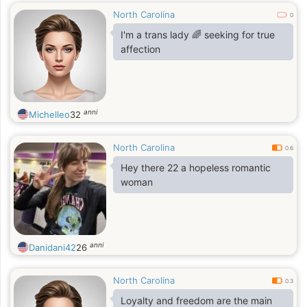
North Carolina
0
I'm a trans lady 🌈 seeking for true
affection
anni
Michelleo
32
North Carolina
0.6
Hey there 22 a hopeless romantic
woman
anni
Danidani42
26
North Carolina
0.3
Loyalty and freedom are the main