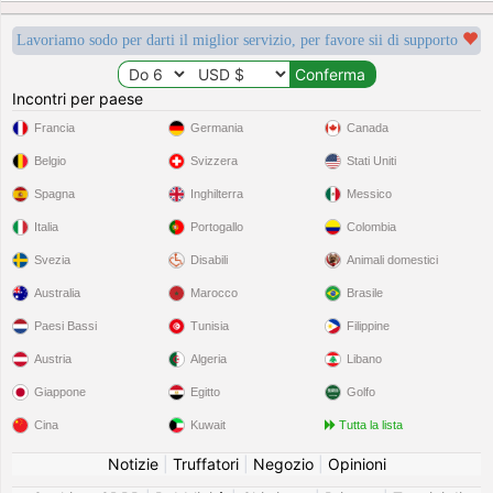
Lavoriamo sodo per darti il miglior servizio, per favore sii di supporto
Incontri per paese
Francia
Germania
Canada
Belgio
Svizzera
Stati Uniti
Spagna
Inghilterra
Messico
Italia
Portogallo
Colombia
Svezia
Disabili
Animali domestici
Australia
Marocco
Brasile
Paesi Bassi
Tunisia
Filippine
Austria
Algeria
Libano
Giappone
Egitto
Golfo
Cina
Kuwait
Tutta la lista
Notizie
|
Truffatori
|
Negozio
|
Opinioni