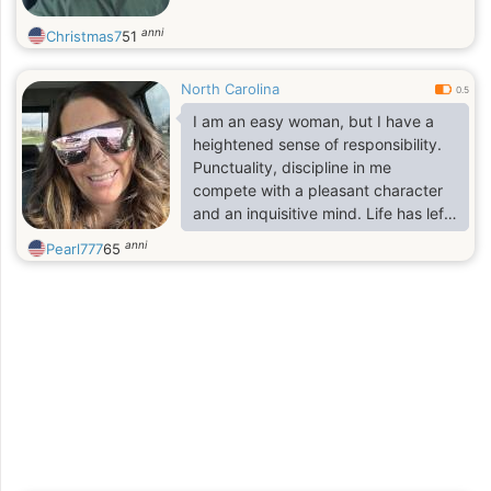
anni
Christmas7
51
North Carolina
0.5
I am an easy woman, but I have a
heightened sense of responsibility.
Punctuality, discipline in me
compete with a pleasant character
and an inquisitive mind. Life has left
its imprint on me in the form of
anni
Pearl777
65
experience and respect for people ,
in the delivery of values and goals
that I am ready to achieve