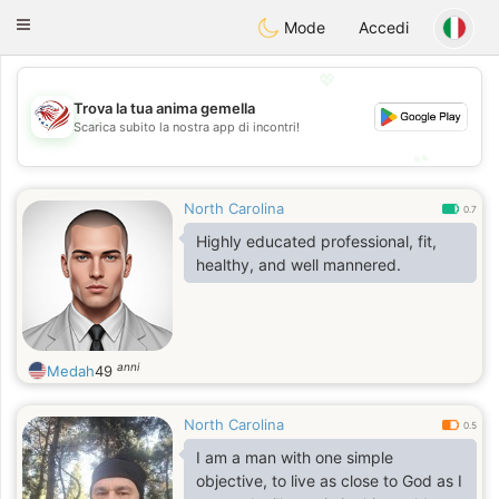
States
Dating
Toggle
Mode
Accedi
navigation
💖
Trova la tua anima gemella
💖
Scarica subito la nostra app di incontri!
💕
💕
North Carolina
0.7
Highly educated professional, fit,
healthy, and well mannered.
anni
Medah
49
North Carolina
0.5
I am a man with one simple
objective, to live as close to God as I