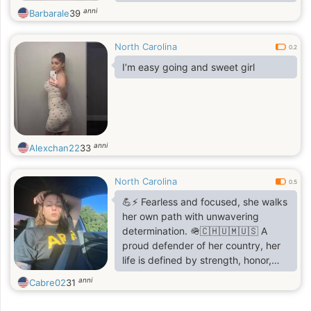
landscapes, you can find me curled
anni
Barbarale
39
up with a good book or whipping up
something delicious in the kitchen.
North Carolina
0.2
I’m easy going and sweet girl
anni
Alexchan22
33
North Carolina
0.5
💪⚡ Fearless and focused, she walks
her own path with unwavering
determination. 🪖🇨🇭🇺🇲🇺🇸 A
proud defender of her country, her
life is defined by strength, honor,
and resilience—both in and out of
anni
Cabre02
31
uniform. ✨🌿 Passionate about
adventure, personal growth, and