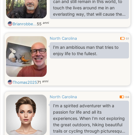
can and still remain in this world, to
touch the lives around me in an
everlasting way, that will cause them
to see that an ordinary man can
anni
Brianrobbe...
55
know and have a real relationship
with the creator of the universe.
North Carolina
0.1
I'm an ambitious man that tries to
enjoy life to the fullest.
anni
Thomas2025
71
North Carolina
0.6
I’m a spirited adventurer with a
passion for life and all its
experiences. When I'm not exploring
the great outdoors, hiking beautiful
trails or cycling through picturesque