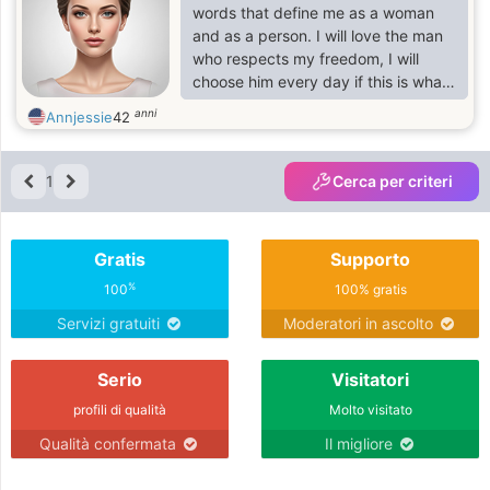
words that define me as a woman
and as a person. I will love the man
who respects my freedom, I will
choose him every day if this is what
he gives me. Joining a man for me
anni
Annjessie
42
implies mutual growth, I always want
to help fulfill his purpose and for him
to help mine.
1
Cerca per criteri
Gratis
Supporto
%
100
100% gratis
Servizi gratuiti
Moderatori in ascolto
Serio
Visitatori
profili di qualità
Molto visitato
Qualità confermata
Il migliore