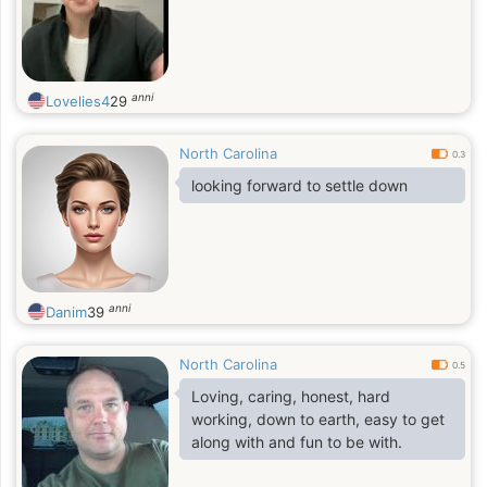
anni
Lovelies4
29
North Carolina
0.3
looking forward to settle down
anni
Danim
39
North Carolina
0.5
Loving, caring, honest, hard
working, down to earth, easy to get
along with and fun to be with.