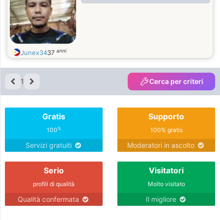
anni
Junex34
37
1
Cerca per criteri
Gratis
Supporto
%
100
100% gratis
Servizi gratuiti
Moderatori in ascolto
Serio
Visitatori
profili di qualità
Molto visitato
Qualità confermata
Il migliore