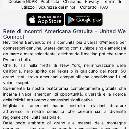
Cookie e GDPR
|
Pubblicità
|
Chi siamo
|
Privacy
|
Termini di
utilizzo
|
Sicurezza dei minori
|
Contatto
|
FAQ
Rete di Incontri Americana Gratuita – United We
Connect
Hey there! Benvenuto nella comunità più diversa d'America per
connessioni genuine. States-dating.com riunisce single americani
da mare a mare splendente, celebrando il melting pot che rende
l'America bella.
Che tu sia nella fretta di New York, nell'innovazione della
California, nello spirito del Texas o in qualcuno dei nostri 50
grandi stati, trova americani compatibili che condividono i tuoi
valori e sogni.
Sperimenta la nostra piattaforma completamente gratuita che
incarna i valori americani di opportunità, diversità e la ricerca
della felicità attraverso connessioni significative.
Migliaia di americani hanno costruito relazioni durature
attraverso la nostra comunità che celebra sia la diversità
regionale che l'unità nazionale.
Dalle onde ambrate di grano alle maestà delle montagne
purpuree, la tua prossima grande connessione americana ti