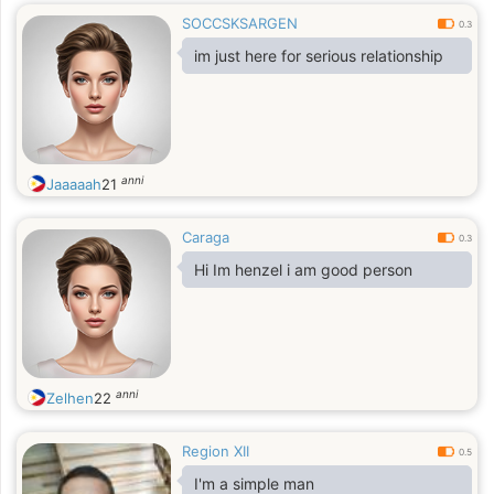
SOCCSKSARGEN
0.3
im just here for serious relationship
anni
Jaaaaah
21
Caraga
0.3
Hi Im henzel i am good person
anni
Zelhen
22
Region XII
0.5
I'm a simple man