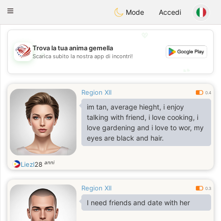
States
Dating
Toggle
Mode
Accedi
navigation
💖
Trova la tua anima gemella
💖
Scarica subito la nostra app di incontri!
💕
💕
Region XII
0.4
im tan, average hieght, i enjoy
talking with friend, i love cooking, i
love gardening and i love to wor, my
eyes are black and hair.
anni
Liezl
28
Region XII
0.3
I need friends and date with her