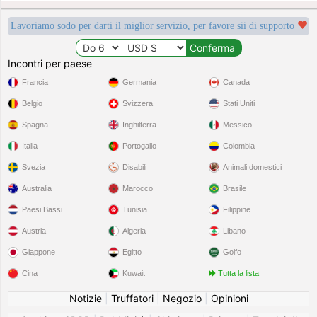
Lavoriamo sodo per darti il miglior servizio, per favore sii di supporto
Incontri per paese
Francia
Germania
Canada
Belgio
Svizzera
Stati Uniti
Spagna
Inghilterra
Messico
Italia
Portogallo
Colombia
Svezia
Disabili
Animali domestici
Australia
Marocco
Brasile
Paesi Bassi
Tunisia
Filippine
Austria
Algeria
Libano
Giappone
Egitto
Golfo
Cina
Kuwait
Tutta la lista
Notizie
|
Truffatori
|
Negozio
|
Opinioni