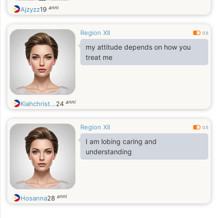
anni
Ajzyzz
19
Region XII
0.5
my attitude depends on how you
treat me
anni
Kiahchrist...
24
Region XII
0.5
I am lobing caring and
understanding
anni
Hosanna
28