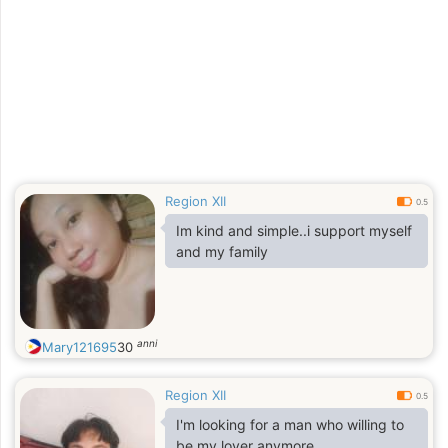
Region XII
0.5
Im kind and simple..i support myself
and my family
anni
Mary121695
30
Region XII
0.5
I'm looking for a man who willing to
be my lover anymore