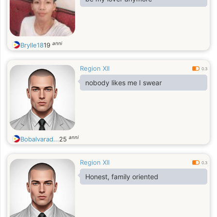
anni
Brylle18
19
Region XII
0.3
nobody likes me I swear
anni
Bobalvarad...
25
Region XII
0.3
Honest, family oriented