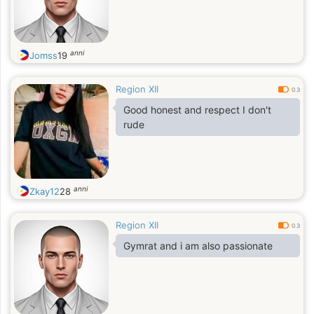
anni
Jomss
19
Region XII
0.3
Good honest and respect I don't
rude
anni
Zkay12
28
Region XII
0.3
Gymrat and i am also passionate