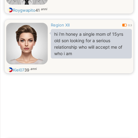
anni
Roygwapito
41
Region XII
0.3
hi i'm honey a single mom of 15yrs
old son looking for a serious
relationship who will accept me of
who i am
anni
Kiel07
39