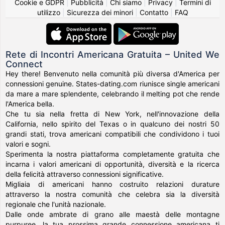
Cookie e GDPR
|
Pubblicità
|
Chi siamo
|
Privacy
|
Termini di
utilizzo
|
Sicurezza dei minori
|
Contatto
|
FAQ
Rete di Incontri Americana Gratuita – United We
Connect
Hey there! Benvenuto nella comunità più diversa d'America per
connessioni genuine. States-dating.com riunisce single americani
da mare a mare splendente, celebrando il melting pot che rende
l'America bella.
Che tu sia nella fretta di New York, nell'innovazione della
California, nello spirito del Texas o in qualcuno dei nostri 50
grandi stati, trova americani compatibili che condividono i tuoi
valori e sogni.
Sperimenta la nostra piattaforma completamente gratuita che
incarna i valori americani di opportunità, diversità e la ricerca
della felicità attraverso connessioni significative.
Migliaia di americani hanno costruito relazioni durature
attraverso la nostra comunità che celebra sia la diversità
regionale che l'unità nazionale.
Dalle onde ambrate di grano alle maestà delle montagne
purpuree, la tua prossima grande connessione americana ti