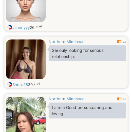
anni
Jannnyyy
26
Northern Mindanao
0.3
Seriouly looking for serious
relationship.
anni
Shella28
30
Northern Mindanao
0.3
I a.m a Good person,caring and
loving