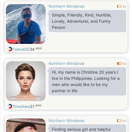
Northern Mindanao
0.2
Simple, Friendly, Kind, Humble,
Lovely, Adventurer, and Funny
Person
anni
France92
34
Northern Mindanao
0.3
Hi, my name is Christine 20 years I
live in the Philippines. Looking for a
men who would like to be my
partner in life.
anni
Tinezkiee
21
Northern Mindanao
0.2
Finding serious girl and helpful