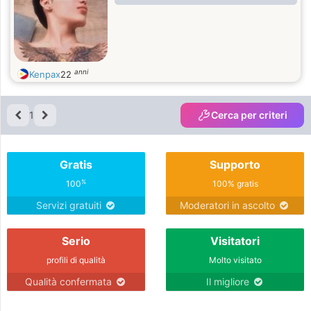
anni
Kenpax
22
1
Cerca per criteri
Gratis
Supporto
%
100
100% gratis
Servizi gratuiti
Moderatori in ascolto
Serio
Visitatori
profili di qualità
Molto visitato
Qualità confermata
Il migliore