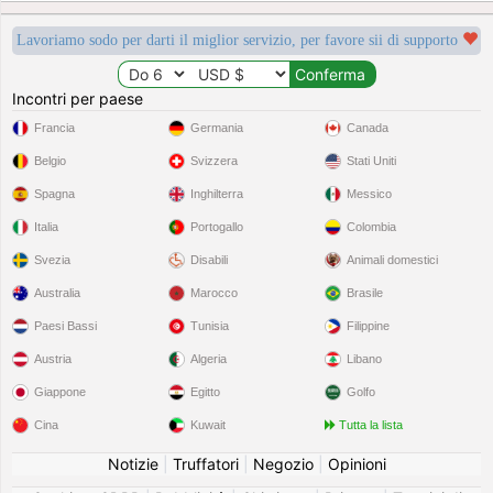
Lavoriamo sodo per darti il miglior servizio, per favore sii di supporto
Incontri per paese
Francia
Germania
Canada
Belgio
Svizzera
Stati Uniti
Spagna
Inghilterra
Messico
Italia
Portogallo
Colombia
Svezia
Disabili
Animali domestici
Australia
Marocco
Brasile
Paesi Bassi
Tunisia
Filippine
Austria
Algeria
Libano
Giappone
Egitto
Golfo
Cina
Kuwait
Tutta la lista
Notizie
|
Truffatori
|
Negozio
|
Opinioni