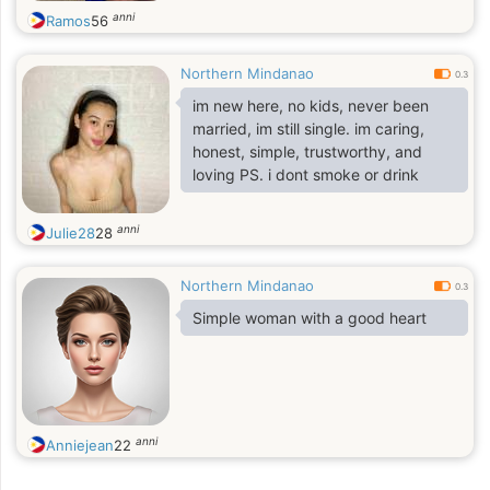
anni
Ramos
56
Northern Mindanao
0.3
im new here, no kids, never been
married, im still single. im caring,
honest, simple, trustworthy, and
loving PS. i dont smoke or drink
anni
Julie28
28
Northern Mindanao
0.3
Simple woman with a good heart
anni
Anniejean
22