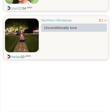
anni
Lhyn22
34
Northern Mindanao
0.2
Unconditionally love
anni
Harlan
20