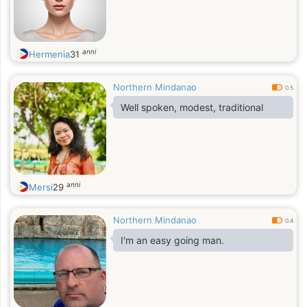
anni
Hermenia
31
Northern Mindanao
0.5
Well spoken, modest, traditional
anni
Mersi
29
Northern Mindanao
0.4
I'm an easy going man.