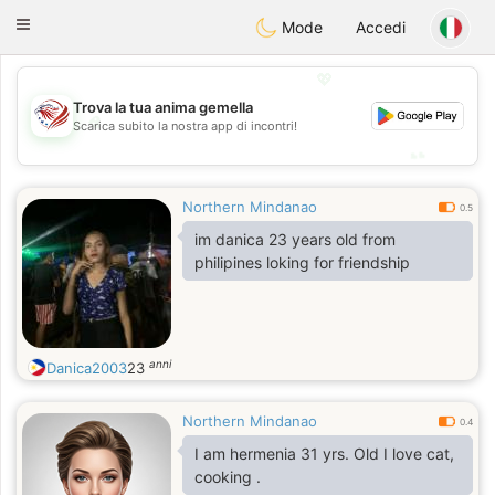
States
Dating
Toggle
Mode
Accedi
navigation
💖
Trova la tua anima gemella
💖
Scarica subito la nostra app di incontri!
💕
💕
Northern Mindanao
0.5
im danica 23 years old from
philipines loking for friendship
anni
Danica2003
23
Northern Mindanao
0.4
I am hermenia 31 yrs. Old I love cat,
cooking .