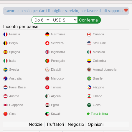
Lavoriamo sodo per darti il miglior servizio, per favore sii di supporto
Incontri per paese
Francia
Germania
Canada
Belgio
Svizzera
Stati Uniti
Spagna
Inghilterra
Messico
Italia
Portogallo
Colombia
Svezia
Disabili
Animali domestici
Australia
Marocco
Brasile
Paesi Bassi
Tunisia
Filippine
Austria
Algeria
Libano
Giappone
Egitto
Golfo
Cina
Kuwait
Tutta la lista
Notizie
|
Truffatori
|
Negozio
|
Opinioni