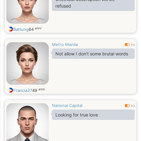
refused
anni
Battung
64
Metro Manila
0.4
Not allow I don't some brutal words
anni
Francia27
49
National Capital
0.3
Looking for true love