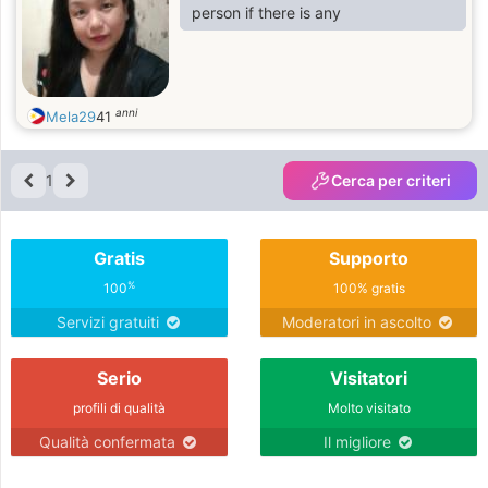
person if there is any
anni
Mela29
41
1
Cerca per criteri
Gratis
Supporto
%
100
100% gratis
Servizi gratuiti
Moderatori in ascolto
Serio
Visitatori
profili di qualità
Molto visitato
Qualità confermata
Il migliore