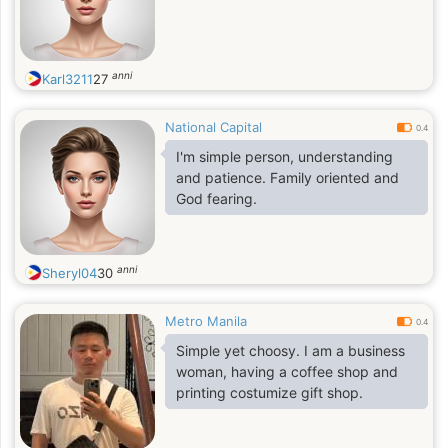
anni
Karl3211
27
National Capital
0.4
I'm simple person, understanding
and patience. Family oriented and
God fearing.
anni
Sheryl04
30
Metro Manila
0.4
Simple yet choosy. I am a business
woman, having a coffee shop and
printing costumize gift shop.