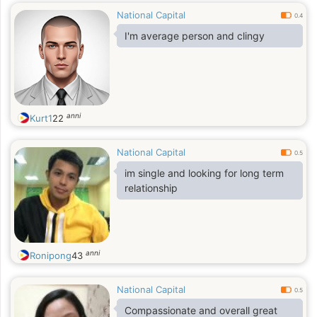
National Capital
0.4
I'm average person and clingy
anni
Kurt1
22
National Capital
0.5
im single and looking for long term
relationship
anni
Ronipong
43
National Capital
0.5
Compassionate and overall great