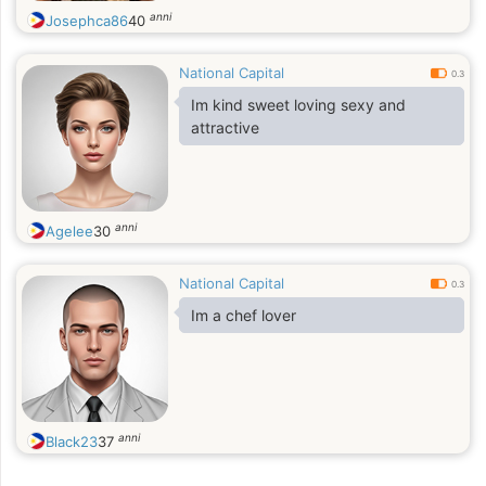
anni
Josephca86
40
National Capital
0.3
Im kind sweet loving sexy and
attractive
anni
Agelee
30
National Capital
0.3
Im a chef lover
anni
Black23
37