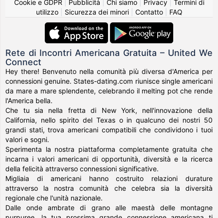
Cookie e GDPR
|
Pubblicità
|
Chi siamo
|
Privacy
|
Termini di
utilizzo
|
Sicurezza dei minori
|
Contatto
|
FAQ
Rete di Incontri Americana Gratuita – United We
Connect
Hey there! Benvenuto nella comunità più diversa d'America per
connessioni genuine. States-dating.com riunisce single americani
da mare a mare splendente, celebrando il melting pot che rende
l'America bella.
Che tu sia nella fretta di New York, nell'innovazione della
California, nello spirito del Texas o in qualcuno dei nostri 50
grandi stati, trova americani compatibili che condividono i tuoi
valori e sogni.
Sperimenta la nostra piattaforma completamente gratuita che
incarna i valori americani di opportunità, diversità e la ricerca
della felicità attraverso connessioni significative.
Migliaia di americani hanno costruito relazioni durature
attraverso la nostra comunità che celebra sia la diversità
regionale che l'unità nazionale.
Dalle onde ambrate di grano alle maestà delle montagne
purpuree, la tua prossima grande connessione americana ti