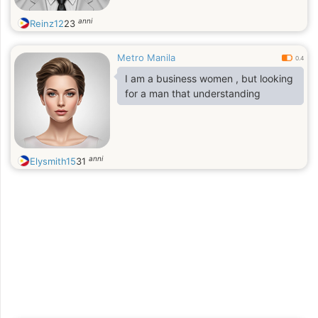
anni
Reinz12
23
Metro Manila
0.4
I am a business women , but looking
for a man that understanding
anni
Elysmith15
31