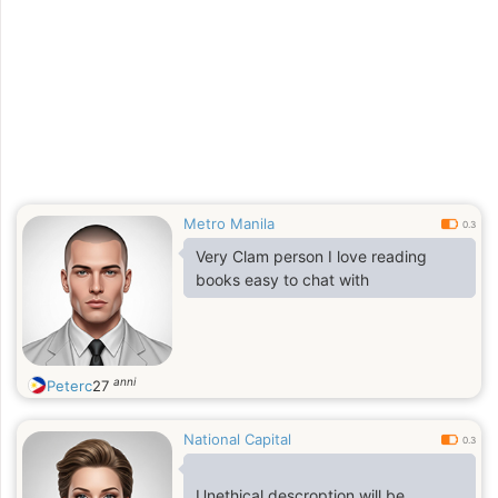
Metro Manila
0.3
Very Clam person I love reading
books easy to chat with
anni
Peterc
27
National Capital
0.3
Unethical descroption will be