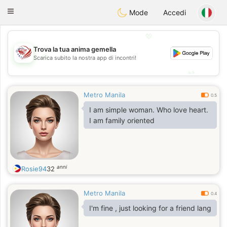
States
Dating
Toggle
Mode
Accedi
navigation
💖
Trova la tua anima gemella
💖
Scarica subito la nostra app di incontri!
💕
💕
Metro Manila
0.5
I am simple woman. Who love heart.
I am family oriented
anni
Rosie94
32
Metro Manila
0.4
I'm fine , just looking for a friend lang