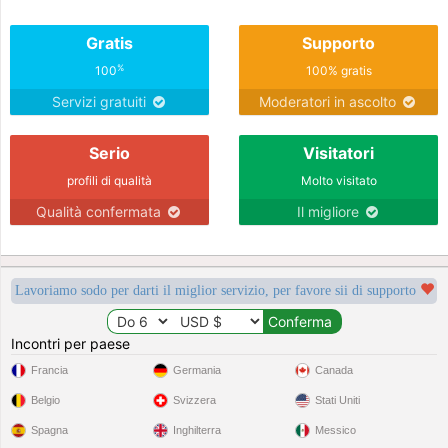
Gratis
Supporto
%
100
100% gratis
Servizi gratuiti
Moderatori in ascolto
Serio
Visitatori
profili di qualità
Molto visitato
Qualità confermata
Il migliore
Lavoriamo sodo per darti il miglior servizio, per favore sii di supporto
Incontri per paese
Francia
Germania
Canada
Belgio
Svizzera
Stati Uniti
Spagna
Inghilterra
Messico