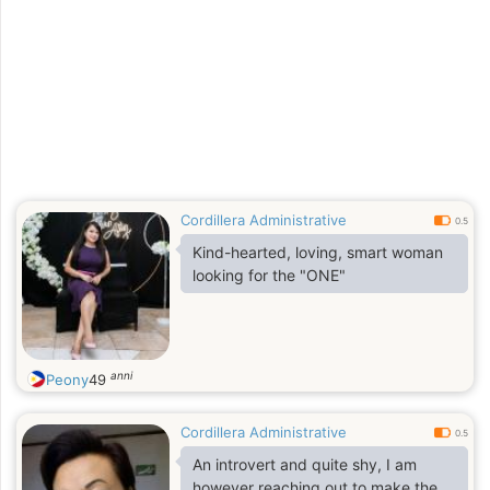
Cordillera Administrative
0.5
Kind-hearted, loving, smart woman
looking for the "ONE"
anni
Peony
49
Cordillera Administrative
0.5
An introvert and quite shy, I am
however reaching out to make the