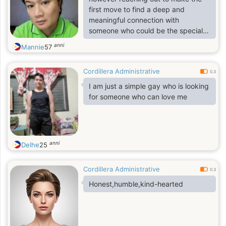
first move to find a deep and
meaningful connection with
someone who could be the special
one for me.
anni
Mannie
57
Cordillera Administrative
0.3
I am just a simple gay who is looking
for someone who can love me
anni
Delhe
25
Cordillera Administrative
0.3
Honest,humble,kind-hearted