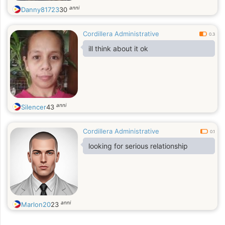
anni
Danny81723
30
Cordillera Administrative
0.3
ill think about it ok
anni
Silencer
43
Cordillera Administrative
0.1
looking for serious relationship
anni
Marlon20
23