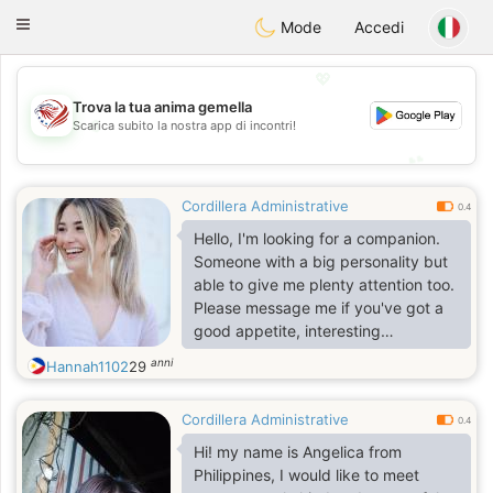
States
Dating
Toggle
Mode
Accedi
navigation
💖
Trova la tua anima gemella
💖
Scarica subito la nostra app di incontri!
💕
💕
Cordillera Administrative
0.4
Hello, I'm looking for a companion.
Someone with a big personality but
able to give me plenty attention too.
Please message me if you've got a
good appetite, interesting
conversation and the ability to laugh
anni
Hannah1102
29
at yourself
Cordillera Administrative
0.4
Hi! my name is Angelica from
Philippines, I would like to meet