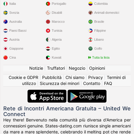
Italia
Portogallo
Colombia
Svezia
Disabili
Animali domestici
Australia
Marocco
Brasile
Paesi Bassi
Tunisia
Filippine
Austria
Algeria
Libano
Giappone
Egitto
Golfo
Cina
Kuwait
Tutta la lista
Notizie
|
Truffatori
|
Negozio
|
Opinioni
Cookie e GDPR
|
Pubblicità
|
Chi siamo
|
Privacy
|
Termini di
utilizzo
|
Sicurezza dei minori
|
Contatto
|
FAQ
Rete di Incontri Americana Gratuita – United We
Connect
Hey there! Benvenuto nella comunità più diversa d'America per
connessioni genuine. States-dating.com riunisce single americani
da mare a mare splendente, celebrando il melting pot che rende