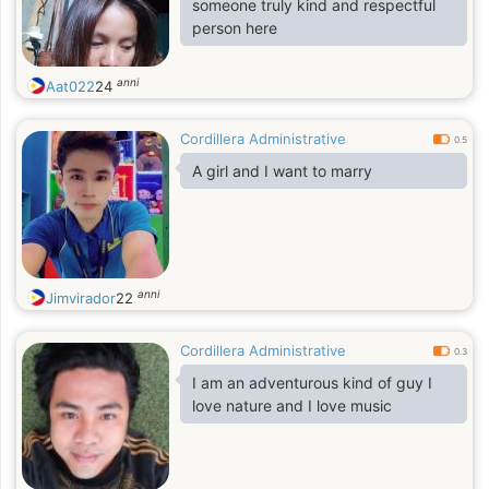
someone truly kind and respectful
person here
anni
Aat022
24
Cordillera Administrative
0.5
A girl and I want to marry
anni
Jimvirador
22
Cordillera Administrative
0.3
I am an adventurous kind of guy I
love nature and I love music