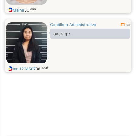
anni
Maine
30
Cordillera Administrative
0.2
average .
anni
Xav1234567
38