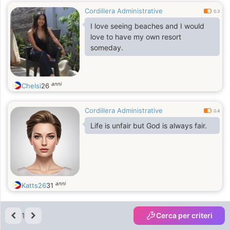
Cordillera Administrative
0.3
I love seeing beaches and I would
love to have my own resort
someday.
anni
Chelsi
26
Cordillera Administrative
0.4
Life is unfair but God is always fair.
anni
Katts26
31
1
Cerca per criteri