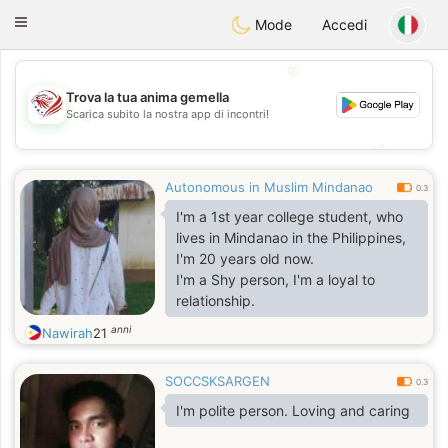
States
Dating
Toggle
Mode
Accedi
navigation
💖
Trova la tua anima gemella
Scarica subito la nostra app di incontri!
💖
💕
💕
Autonomous in Muslim Mindanao
0.3
I'm a 1st year college student, who
lives in Mindanao in the Philippines,
I'm 20 years old now.
I'm a Shy person, I'm a loyal to
relationship.
anni
Nawirah
21
SOCCSKSARGEN
0.3
I'm polite person. Loving and caring