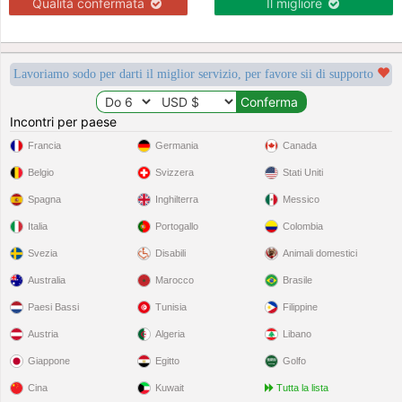
Qualità confermata
Il migliore
Lavoriamo sodo per darti il miglior servizio, per favore sii di supporto
Incontri per paese
Francia
Germania
Canada
Belgio
Svizzera
Stati Uniti
Spagna
Inghilterra
Messico
Italia
Portogallo
Colombia
Svezia
Disabili
Animali domestici
Australia
Marocco
Brasile
Paesi Bassi
Tunisia
Filippine
Austria
Algeria
Libano
Giappone
Egitto
Golfo
Cina
Kuwait
Tutta la lista