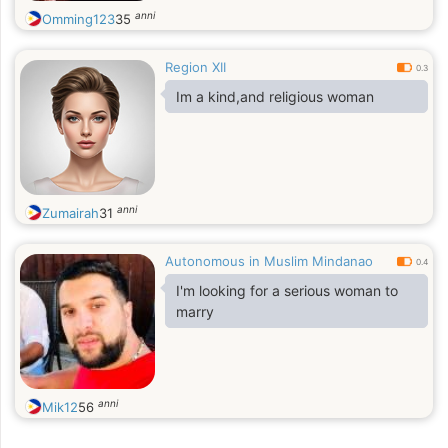
anni
Omming123
35
Region XII
0.3
Im a kind,and religious woman
anni
Zumairah
31
Autonomous in Muslim Mindanao
0.4
I'm looking for a serious woman to
marry
anni
Mik12
56