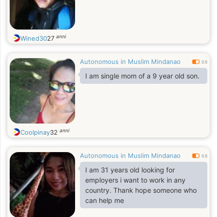
anni
Wined30
27
Autonomous in Muslim Mindanao
0.5
I am single mom of a 9 year old son.
anni
Coolpinay
32
Autonomous in Muslim Mindanao
0.5
I am 31 years old looking for
employers i want to work in any
country. Thank hope someone who
can help me