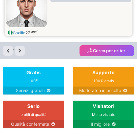
anni
Challie
27
1
Cerca per criteri
Gratis
Supporto
%
100
100% gratis
Servizi gratuiti
Moderatori in ascolto
Serio
Visitatori
profili di qualità
Molto visitato
Qualità confermata
Il migliore