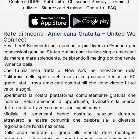
Cookie e GDPR
|
Pubblicità
|
Chi siamo
|
Privacy
|
Termini di
utilizzo
|
Sicurezza dei minori
|
Contatto
|
FAQ
Rete di Incontri Americana Gratuita – United We
Connect
Hey there! Benvenuto nella comunità più diversa d'America per
connessioni genuine. States-dating.com riunisce single americani
da mare a mare splendente, celebrando il melting pot che rende
l'America bella.
Che tu sia nella fretta di New York, nell'innovazione della
California, nello spirito del Texas o in qualcuno dei nostri 50
grandi stati, trova americani compatibili che condividono i tuoi
valori e sogni.
Sperimenta la nostra piattaforma completamente gratuita che
incarna i valori americani di opportunità, diversità e la ricerca
della felicità attraverso connessioni significative.
Migliaia di americani hanno costruito relazioni durature
attraverso la nostra comunità che celebra sia la diversità
regionale che l'unità nazionale.
Dalle onde ambrate di grano alle maestà delle montagne
purpuree, la tua prossima grande connessione americana ti