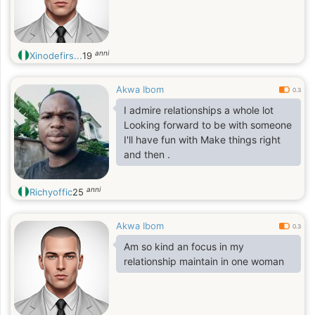
anni
Xinodefirs...
19
Akwa Ibom
0.3
I admire relationships a whole lot
Looking forward to be with someone
I'll have fun with Make things right
and then .
anni
Richyoffic
25
Akwa Ibom
0.3
Am so kind an focus in my
relationship maintain in one woman