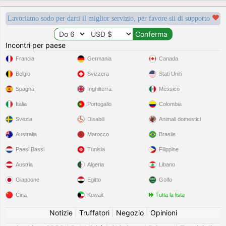
Lavoriamo sodo per darti il miglior servizio, per favore sii di supporto
Incontri per paese
Francia
Germania
Canada
Belgio
Svizzera
Stati Uniti
Spagna
Inghilterra
Messico
Italia
Portogallo
Colombia
Svezia
Disabili
Animali domestici
Australia
Marocco
Brasile
Paesi Bassi
Tunisia
Filippine
Austria
Algeria
Libano
Giappone
Egitto
Golfo
Cina
Kuwait
Tutta la lista
Notizie
|
Truffatori
|
Negozio
|
Opinioni