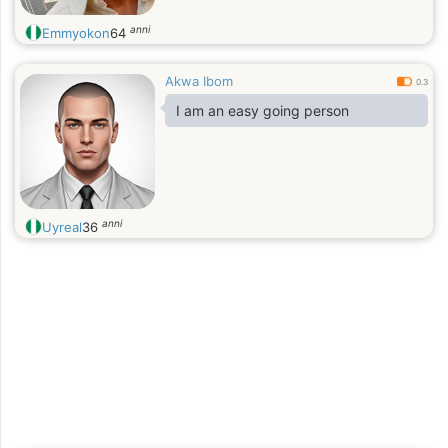
anni
Emmyokon
64
Akwa Ibom
0.3
I am an easy going person
anni
Uyreal
36