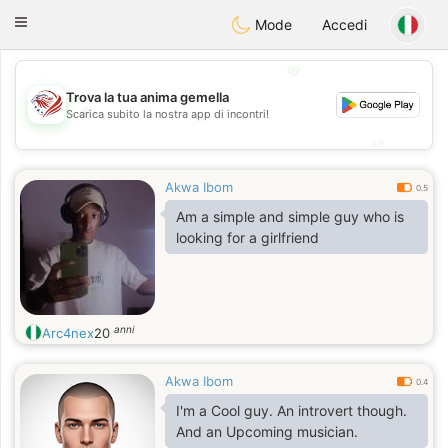
States
Dating
Toggle
Mode
Accedi
navigation
💖
Trova la tua anima gemella
💖
Scarica subito la nostra app di incontri!
💕
💕
Akwa Ibom
0.5
Am a simple and simple guy who is
looking for a girlfriend
anni
Arc4nex
20
Akwa Ibom
0.4
I'm a Cool guy. An introvert though.
And an Upcoming musician.