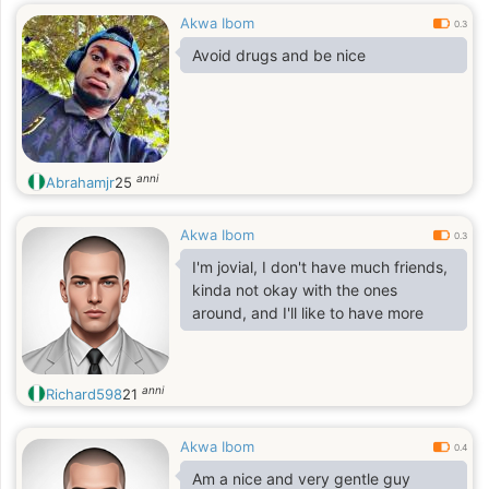
Akwa Ibom
0.3
Avoid drugs and be nice
anni
Abrahamjr
25
Akwa Ibom
0.3
I'm jovial, I don't have much friends,
kinda not okay with the ones
around, and I'll like to have more
anni
Richard598
21
Akwa Ibom
0.4
Am a nice and very gentle guy