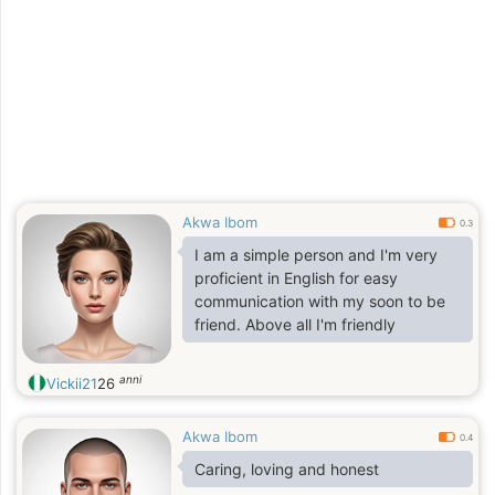
Akwa Ibom
0.3
I am a simple person and I'm very
proficient in English for easy
communication with my soon to be
friend. Above all I'm friendly
anni
Vickii21
26
Akwa Ibom
0.4
Caring, loving and honest