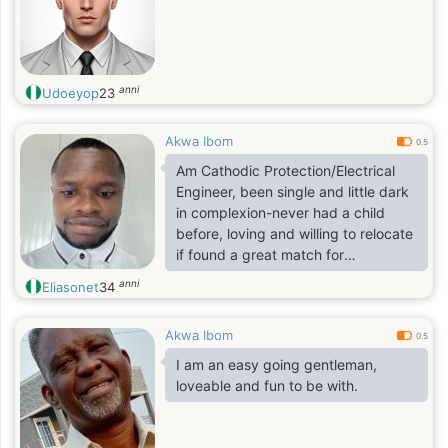
anni
Udoeyop
23
Akwa Ibom
0.5
Am Cathodic Protection/Electrical
Engineer, been single and little dark
in complexion-never had a child
before, loving and willing to relocate
if found a great match for
progression in all aspects.
anni
Eliasonet
34
Akwa Ibom
0.5
I am an easy going gentleman,
loveable and fun to be with.