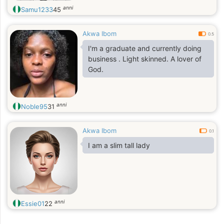
anni
Samu1233
45
Akwa Ibom
0.5
I'm a graduate and currently doing
business . Light skinned. A lover of
God.
anni
Noble95
31
Akwa Ibom
0.1
I am a slim tall lady
anni
Essie01
22