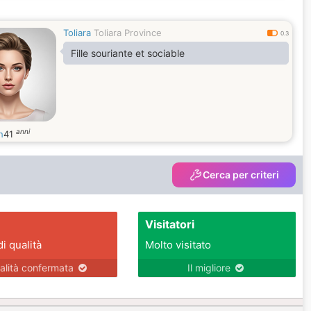
Toliara
Toliara Province
0.3
Fille souriante et sociable
anni
h
41
Cerca per criteri
Visitatori
di qualità
Molto visitato
alità confermata
Il migliore