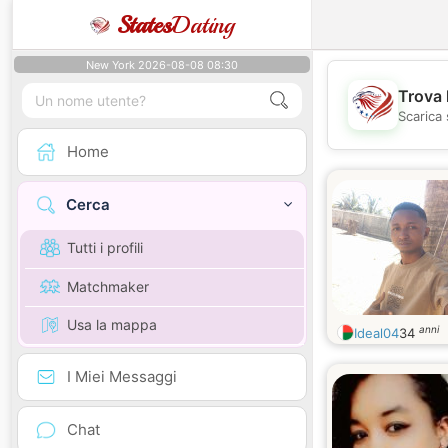
States
Dating
New York 2026-08-08 08:30
Trova 
Scarica 
Home
Cerca
Tutti i profili
Matchmaker
Usa la mappa
anni
Ideal04
34
I Miei Messaggi
Chat