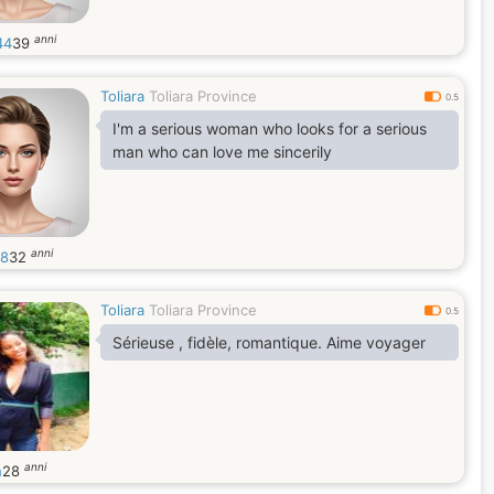
anni
44
39
Toliara
Toliara Province
0.5
I'm a serious woman who looks for a serious
man who can love me sincerily
anni
18
32
Toliara
Toliara Province
0.5
Sérieuse , fidèle, romantique. Aime voyager
anni
h
28