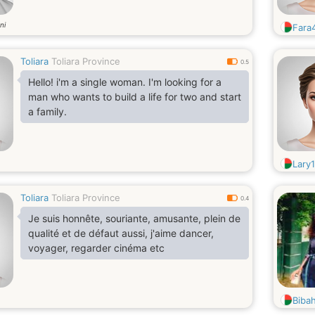
ni
Fara
Toliara
Toliara Province
0.5
Hello! i'm a single woman. I'm looking for a
man who wants to build a life for two and start
a family.
Lary
Toliara
Toliara Province
0.4
Je suis honnête, souriante, amusante, plein de
qualité et de défaut aussi, j'aime dancer,
voyager, regarder cinéma etc
Biba