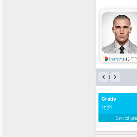
anni
Tharoms
43
1
Gratis
%
100
Servizi gra