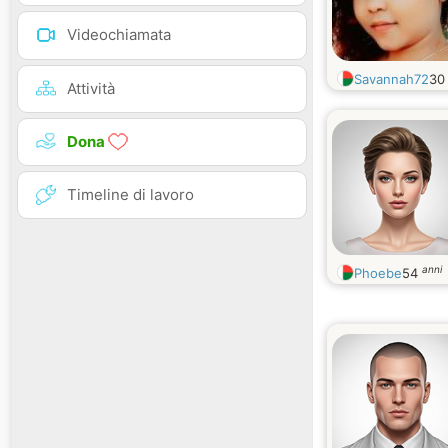
Videochiamata
Savannah72
3
Attività
Dona
Timeline di lavoro
anni
Phoebe
54