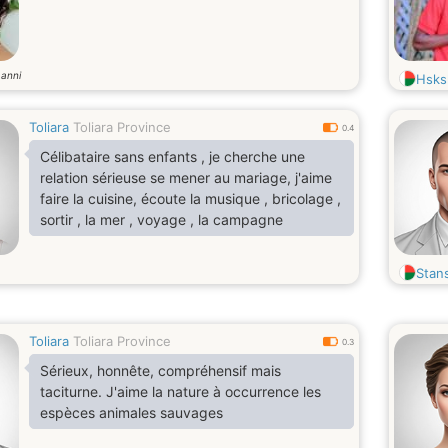
anni
0
Hsks
Toliara
Toliara Province
0.4
Célibataire sans enfants , je cherche une
relation sérieuse se mener au mariage, j'aime
faire la cuisine, écoute la musique , bricolage ,
sortir , la mer , voyage , la campagne
Stan
Toliara
Toliara Province
0.3
Sérieux, honnête, compréhensif mais
taciturne. J'aime la nature à occurrence les
espèces animales sauvages