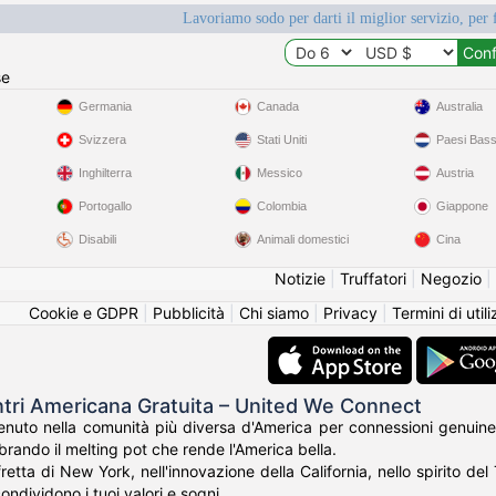
Lavoriamo sodo per darti il miglior servizio, per 
se
Germania
Canada
Australia
Svizzera
Stati Uniti
Paesi Bass
Inghilterra
Messico
Austria
Portogallo
Colombia
Giappone
Disabili
Animali domestici
Cina
Notizie
|
Truffatori
|
Negozio
|
Cookie e GDPR
|
Pubblicità
|
Chi siamo
|
Privacy
|
Termini di util
ntri Americana Gratuita – United We Connect
nuto nella comunità più diversa d'America per connessioni genuine
rando il melting pot che rende l'America bella.
fretta di New York, nell'innovazione della California, nello spirito de
ondividono i tuoi valori e sogni.