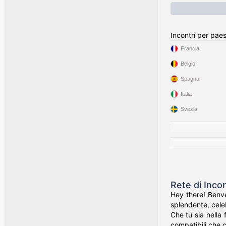
Incontri per pae
Francia
Belgio
Spagna
Italia
Svezia
Rete di Inco
Hey there! Benve
splendente, celeb
Che tu sia nella 
compatibili che c