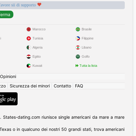
favore sii di supporto
Marocco
Brasile
i
Tunisia
Filippine
Algeria
Libano
Egitto
Golfo
Kuwait
Tutta la lista
Opinioni
izzo
|
Sicurezza dei minori
|
Contatto
|
FAQ
. States-dating.com riunisce single americani da mare a mare
l Texas o in qualcuno dei nostri 50 grandi stati, trova americani