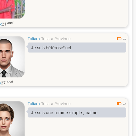
anni
k
21
Toliara
Toliara Province
0.2
Je suis hétérose*uel
anni
s
27
Toliara
Toliara Province
0.4
Je suis une femme simple , calme