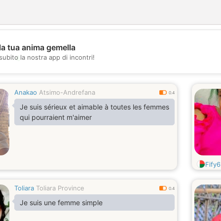
la tua anima gemella
💖
subito la nostra app di incontri!
💕
Anakao
Atsimo-Andrefana
0.4
Je suis sérieux et aimable à toutes les femmes
qui pourraient m'aimer
Fify6
Toliara
Toliara Province
0.4
Je suis une femme simple