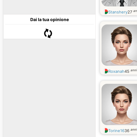
an
Stanshery
27
Dai la tua opinione
anni
Roxanah
45
anni
Torine16
36