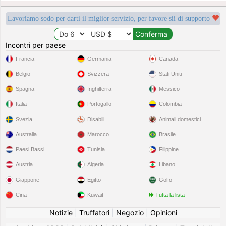
Lavoriamo sodo per darti il miglior servizio, per favore sii di supporto
Incontri per paese
Francia
Germania
Canada
Belgio
Svizzera
Stati Uniti
Spagna
Inghilterra
Messico
Italia
Portogallo
Colombia
Svezia
Disabili
Animali domestici
Australia
Marocco
Brasile
Paesi Bassi
Tunisia
Filippine
Austria
Algeria
Libano
Giappone
Egitto
Golfo
Cina
Kuwait
Tutta la lista
Notizie
|
Truffatori
|
Negozio
|
Opinioni