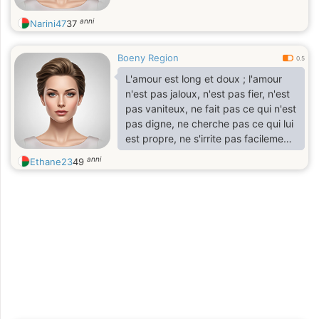
anni
Narini47
37
Boeny Region
0.5
L'amour est long et doux ; l'amour
n'est pas jaloux, n'est pas fier, n'est
pas vaniteux, ne fait pas ce qui n'est
pas digne, ne cherche pas ce qui lui
est propre, ne s'irrite pas facilement,
ne fait pas preuve de compassion,
anni
Ethane23
49
ne se réjouit pas de l'injustice, mais
se réjouit de la vérité, supporte tout,
croire tout, espérer tout, supporter
tout.
— I Corinthiens 13 : 4-7