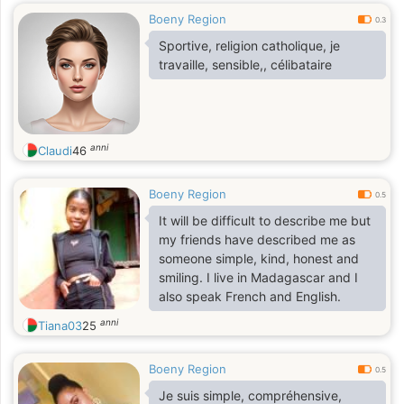
Boeny Region
0.3
Sportive, religion catholique, je
travaille, sensible,, célibataire
anni
Claudi
46
Boeny Region
0.5
It will be difficult to describe me but
my friends have described me as
someone simple, kind, honest and
smiling. I live in Madagascar and I
also speak French and English.
anni
Tiana03
25
Boeny Region
0.5
Je suis simple, compréhensive,