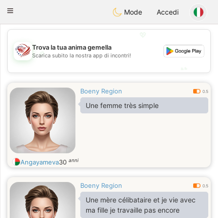
States
Dating
Toggle
Mode
Accedi
navigation
💖
Trova la tua anima gemella
💖
Scarica subito la nostra app di incontri!
💕
💕
Boeny Region
0.5
Une femme très simple
anni
Angayameva
30
Boeny Region
0.5
Une mère célibataire et je vie avec
ma fille je travaille pas encore