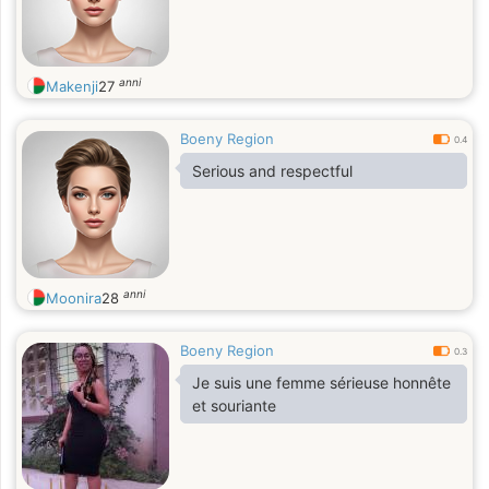
anni
Makenji
27
Boeny Region
0.4
Serious and respectful
anni
Moonira
28
Boeny Region
0.3
Je suis une femme sérieuse honnête
et souriante