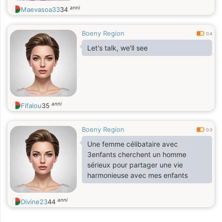
anni
Maevasoa33
34
Boeny Region
0.4
Let's talk, we'll see
anni
Fifalou
35
Boeny Region
0.3
Une femme célibataire avec
3enfants cherchent un homme
sérieux pour partager une vie
harmonieuse avec mes enfants
anni
Divine23
44