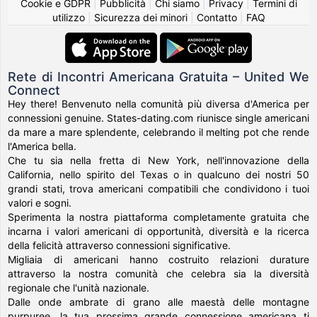
Cookie e GDPR
|
Pubblicità
|
Chi siamo
|
Privacy
|
Termini di
utilizzo
|
Sicurezza dei minori
|
Contatto
|
FAQ
Rete di Incontri Americana Gratuita – United We
Connect
Hey there! Benvenuto nella comunità più diversa d'America per
connessioni genuine. States-dating.com riunisce single americani
da mare a mare splendente, celebrando il melting pot che rende
l'America bella.
Che tu sia nella fretta di New York, nell'innovazione della
California, nello spirito del Texas o in qualcuno dei nostri 50
grandi stati, trova americani compatibili che condividono i tuoi
valori e sogni.
Sperimenta la nostra piattaforma completamente gratuita che
incarna i valori americani di opportunità, diversità e la ricerca
della felicità attraverso connessioni significative.
Migliaia di americani hanno costruito relazioni durature
attraverso la nostra comunità che celebra sia la diversità
regionale che l'unità nazionale.
Dalle onde ambrate di grano alle maestà delle montagne
purpuree, la tua prossima grande connessione americana ti