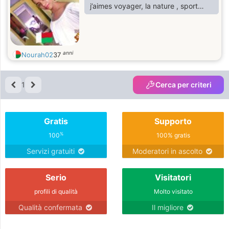
j’aimes voyager, la nature , sport…
anni
Nourah02
37
1
Cerca per criteri
Gratis
Supporto
%
100
100% gratis
Servizi gratuiti
Moderatori in ascolto
Serio
Visitatori
profili di qualità
Molto visitato
Qualità confermata
Il migliore