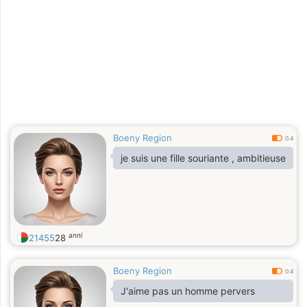
Boeny Region
0.4
je suis une fille souriante , ambitieuse
anni
21455
28
Boeny Region
0.4
J'aime pas un homme pervers