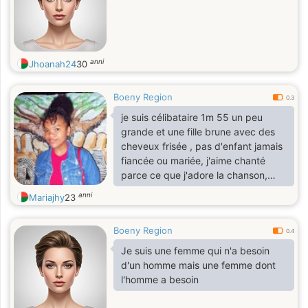
anni
Jhoanah24
30
Boeny Region
0.3
je suis célibataire 1m 55 un peu
grande et une fille brune avec des
cheveux frisée , pas d'enfant jamais
fiancée ou mariée, j'aime chanté
parce ce que j'adore la chanson,
j'aime baladé
anni
Mariajhy
23
Boeny Region
0.4
Je suis une femme qui n'a besoin
d'un homme mais une femme dont
l'homme a besoin