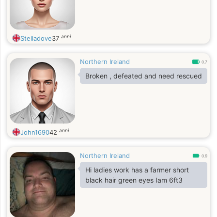
anni
Stelladove
37
Northern Ireland
0.7
Broken , defeated and need rescued
anni
John1690
42
Northern Ireland
0.9
Hi ladies work has a farmer short
black hair green eyes Iam 6ft3