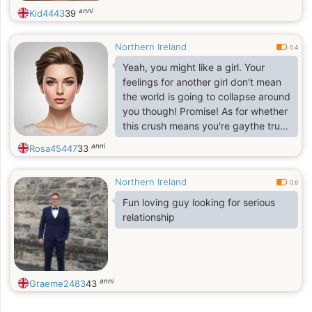
anni
Kid4443
39
Northern Ireland
0.4
Yeah, you might like a girl. Your
feelings for another girl don't mean
the world is going to collapse around
you though! Promise! As for whether
this crush means you're gaythe truth
of the matter is that nobody can
anni
Rosa45447
33
answer that but yourself.
Northern Ireland
0.6
Fun loving guy looking for serious
relationship
anni
Graeme2483
43