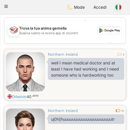
States
Dating
Toggle
Mode
Accedi
navigation
💖
Trova la tua anima gemella
Scarica subito la nostra app di incontri!
💖
💕
💕
Northern Ireland
0
well I mean medical doctor and at
least I have had working and I need
someone who is hardworking too
anni
Drkelvin
40
Northern Ireland
0.1
uj0h[huuuuuuuuuuuuuuuuuuuuutr