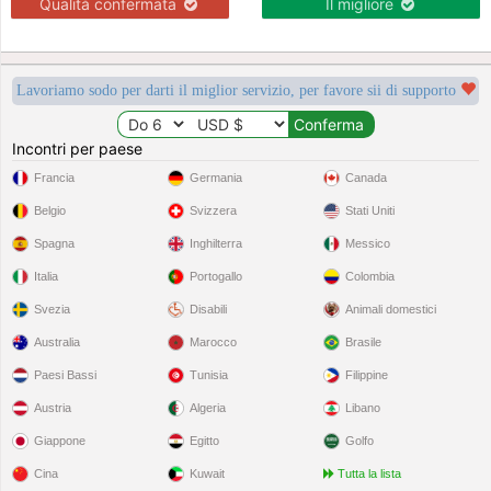
Qualità confermata
Il migliore
Lavoriamo sodo per darti il miglior servizio, per favore sii di supporto
Incontri per paese
Francia
Germania
Canada
Belgio
Svizzera
Stati Uniti
Spagna
Inghilterra
Messico
Italia
Portogallo
Colombia
Svezia
Disabili
Animali domestici
Australia
Marocco
Brasile
Paesi Bassi
Tunisia
Filippine
Austria
Algeria
Libano
Giappone
Egitto
Golfo
Cina
Kuwait
Tutta la lista