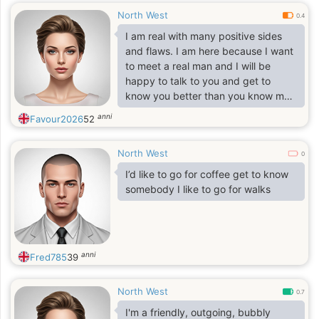
North West
0.4
I am real with many positive sides
and flaws. I am here because I want
to meet a real man and I will be
happy to talk to you and get to
know you better than you know me.
When you look into my eyes you will
anni
Favour2026
52
understand everything. No more
words, come and meet me.
North West
0
I’d like to go for coffee get to know
somebody I like to go for walks
anni
Fred785
39
North West
0.7
I'm a friendly, outgoing, bubbly