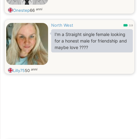
anni
Onestep
66
North West
0.9
I'm a Straight single female looking
for a honest male for friendship and
maybe love ????
anni
Lilly75
50