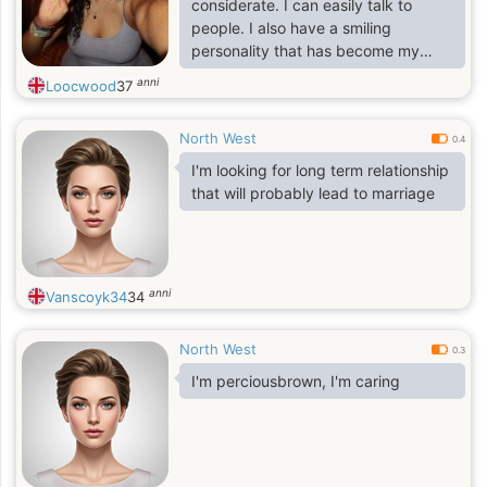
considerate. I can easily talk to
people. I also have a smiling
personality that has become my
asset for my work. I am also flexible
anni
Loocwood
37
because I like to learn new things
and develop new skills. I believe I
North West
am someone who doesn't stop
0.4
learning in life.
I'm looking for long term relationship
that will probably lead to marriage
anni
Vanscoyk34
34
North West
0.3
I'm perciousbrown, I'm caring