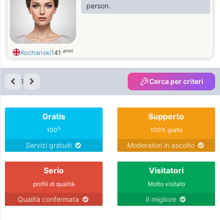
person.
anni
Kochanski1
41
1
Cerca per criteri
Gratis
Supporto
%
100
100% gratis
Servizi gratuiti
Moderatori in ascolto
Serio
Visitatori
profili di qualità
Molto visitato
Qualità confermata
Il migliore