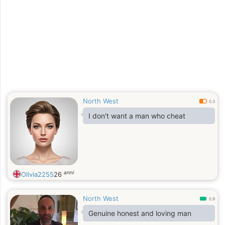
North West
0.3
I don't want a man who cheat
anni
Olivia2255
26
North West
0.9
Genuine honest and loving man