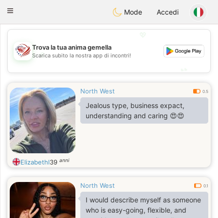
States
Dating
Toggle
Mode
Accedi
navigation
💖
Trova la tua anima gemella
💖
Scarica subito la nostra app di incontri!
💕
💕
North West
0.5
Jealous type, business expact,
understanding and caring 😍😍
anni
Elizabethl
39
North West
0.1
I would describe myself as someone
who is easy-going, flexible, and