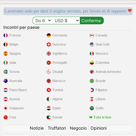
Lavoriamo sodo per darti il miglior servizio, per favore sii di supporto
Incontri per paese
Francia
Germania
Canada
Belgio
Svizzera
Stati Uniti
Spagna
Inghilterra
Messico
Italia
Portogallo
Colombia
Svezia
Disabili
Animali domestici
Australia
Marocco
Brasile
Paesi Bassi
Tunisia
Filippine
Austria
Algeria
Libano
Giappone
Egitto
Golfo
Cina
Kuwait
Tutta la lista
Notizie
|
Truffatori
|
Negozio
|
Opinioni