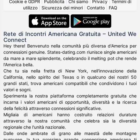
Cookie e GDPR
|
Pubblicità
|
Chi siamo
|
Privacy
|
Termini di
utilizzo
|
Sicurezza dei minori
|
Contatto
|
FAQ
Rete di Incontri Americana Gratuita – United We
Connect
Hey there! Benvenuto nella comunità più diversa d'America per
connessioni genuine. States-dating.com riunisce single americani
da mare a mare splendente, celebrando il melting pot che rende
l'America bella.
Che tu sia nella fretta di New York, nell'innovazione della
California, nello spirito del Texas o in qualcuno dei nostri 50
grandi stati, trova americani compatibili che condividono i tuoi
valori e sogni.
Sperimenta la nostra piattaforma completamente gratuita che
incarna i valori americani di opportunità, diversità e la ricerca
della felicità attraverso connessioni significative.
Migliaia di americani hanno costruito relazioni durature
attraverso la nostra comunità che celebra sia la diversità
regionale che l'unità nazionale.
Dalle onde ambrate di grano alle maestà delle montagne
purpuree, la tua prossima grande connessione americana ti