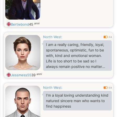
anni
Bertiebond
45
North West
0.4
I am a really caring, friendly, loyal,
spontaneous, optimistic, fun to be
with, kind and emotional woman.
Life is too short to be sad so I
always remain positive no matter
what the situation is. I am always
anni
Jessmess55
39
around to help if someone needs
me. I am also an empathetic person.
North West
I am very strong to any stress and
0.4
I'm quite responsible and
I’m a loyal loving understanding kind
demanding to myself. I get in
natured sincere man who wants to
contact with people who have the
find happiness
same values in life and with whom I
feel "soul match".