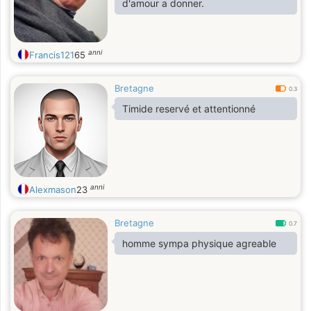
d'amour a donner.
de gentillesse et parfois je ne sais
pas dire non.
anni
Francis121
65
Bretagne
0.3
Timide reservé et attentionné
anni
Alexmason
23
Bretagne
0.7
homme sympa physique agreable