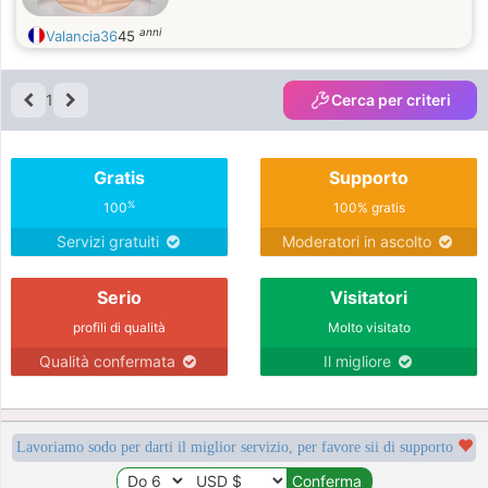
anni
Valancia36
45
1
Cerca per criteri
Gratis
Supporto
%
100
100% gratis
Servizi gratuiti
Moderatori in ascolto
Serio
Visitatori
profili di qualità
Molto visitato
Qualità confermata
Il migliore
Lavoriamo sodo per darti il miglior servizio, per favore sii di supporto