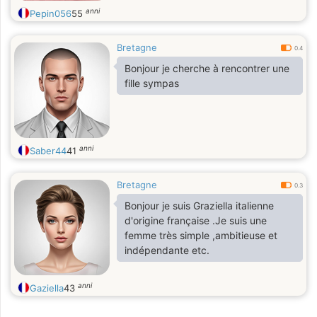
anni
Pepin056
55
Bretagne
0.4
Bonjour je cherche à rencontrer une
fille sympas
anni
Saber44
41
Bretagne
0.3
Bonjour je suis Graziella italienne
d'origine française .Je suis une
femme très simple ,ambitieuse et
indépendante etc.
anni
Gaziella
43