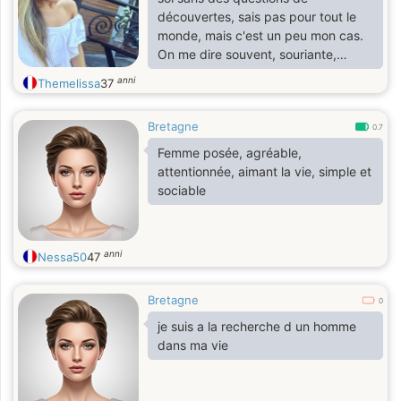
découvertes, sais pas pour tout le
monde, mais c'est un peu mon cas.
On me dire souvent, souriante,
généreuse, honnête, franche, mais
anni
Themelissa
37
bon Je reste à être découvrir.
Bretagne
0.7
Femme posée, agréable,
attentionnée, aimant la vie, simple et
sociable
anni
Nessa50
47
Bretagne
0
je suis a la recherche d un homme
dans ma vie