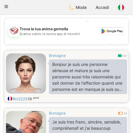
States
Dating
Toggle
Mode
Accedi
navigation
💖
Trova la tua anima gemella
💖
Scarica subito la nostra app di incontri!
💕
💕
Bretagne
0.7
Bonjour je suis une personne
sérieuse et mature je suis une
personne aussi très raisonnable qui
sait donner de l'affection quand une
personne est en manque je suis sur
6 une personne qui aime aider les
anni
Riri2225
19
gens une personne très sociable et
toujours à l'écoute des autres
Bretagne
aimable raisonnable dans la vie de
0.1
tous les jours et sérieuse et je suis
Je suis tres franc, sincère, sensible,
aussi gentil dans la vie de tous les
compréhensif et j'ai beaucoup
jours une personne avec beaucoup