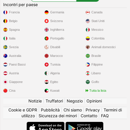
Incontri per paese
Francia
Germania
Canada
Belgio
Svizzera
Stati Uniti
Spagna
Inghilterra
Messico
Italia
Portogallo
Colombia
Svezia
Disabili
Animali domestici
Australia
Marocco
Brasile
Paesi Bassi
Tunisia
Filippine
Austria
Algeria
Libano
Giappone
Egitto
Golfo
Cina
Kuwait
Tutta la lista
Notizie
|
Truffatori
|
Negozio
|
Opinioni
Cookie e GDPR
|
Pubblicità
|
Chi siamo
|
Privacy
|
Termini di
utilizzo
|
Sicurezza dei minori
|
Contatto
|
FAQ