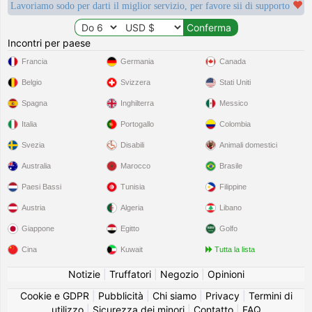
Lavoriamo sodo per darti il miglior servizio, per favore sii di supporto
Incontri per paese
Francia
Germania
Canada
Belgio
Svizzera
Stati Uniti
Spagna
Inghilterra
Messico
Italia
Portogallo
Colombia
Svezia
Disabili
Animali domestici
Australia
Marocco
Brasile
Paesi Bassi
Tunisia
Filippine
Austria
Algeria
Libano
Giappone
Egitto
Golfo
Cina
Kuwait
Tutta la lista
Notizie
|
Truffatori
|
Negozio
|
Opinioni
Cookie e GDPR
|
Pubblicità
|
Chi siamo
|
Privacy
|
Termini di
utilizzo
|
Sicurezza dei minori
|
Contatto
|
FAQ