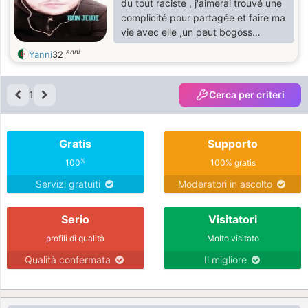
du tout raciste , j'aimerai trouvé une
complicité pour partagée et faire ma
vie avec elle ,un peut bogoss
,sportif, artiste musiques Kabyles , je
anni
Yanni
32
suis très responsable très sérieux .
1
Cerca per criteri
Gratis
Supporto
%
100
100% gratis
Servizi gratuiti
Moderatori in ascolto
Serio
Visitatori
profili di qualità
Molto visitato
Qualità confermata
Il migliore