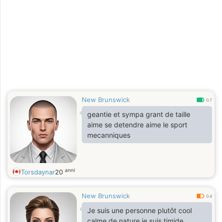
and i am really am down to honest
about the things i say and do cause i
don't like hurting peoples
feelings,cause everyone am really
New Brunswick
0.7
geantie et sympa grant de taille
aime se detendre aime le sport
mecanniques
anni
Torsdaynar
20
New Brunswick
0.4
Je suis une personne plutôt cool
calme de nature,je suis timide