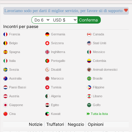
Lavoriamo sodo per darti il miglior servizio, per favore sii di supporto
Incontri per paese
Francia
Germania
Canada
Belgio
Svizzera
Stati Uniti
Spagna
Inghilterra
Messico
Italia
Portogallo
Colombia
Svezia
Disabili
Animali domestici
Australia
Marocco
Brasile
Paesi Bassi
Tunisia
Filippine
Austria
Algeria
Libano
Giappone
Egitto
Golfo
Cina
Kuwait
Tutta la lista
Notizie
|
Truffatori
|
Negozio
|
Opinioni