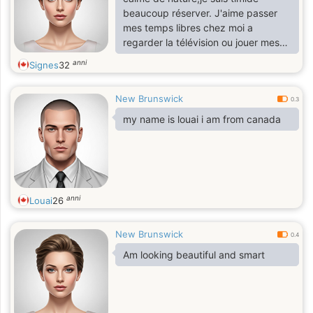
beaucoup réserver. J'aime passer
mes temps libres chez moi a
regarder la télévision ou jouer mes
yeux vidéos et faire ma cuisine je
anni
Signes
32
suis magnifique a la propriété. Voilà
quoi
New Brunswick
0.3
my name is louai i am from canada
anni
Louai
26
New Brunswick
0.4
Am looking beautiful and smart