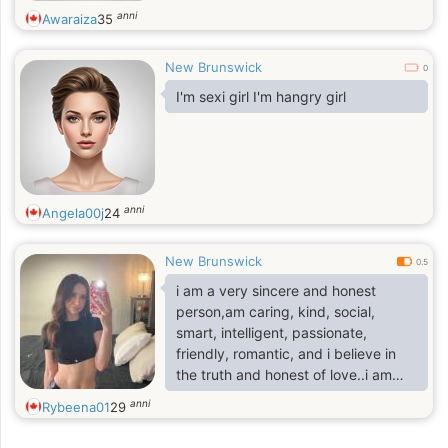
anni
Awaraiza
35
New Brunswick
0
I'm sexi girl I'm hangry girl
anni
Angela00j
24
New Brunswick
0.5
i am a very sincere and honest
person,am caring, kind, social,
smart, intelligent, passionate,
friendly, romantic, and i believe in
the truth and honest of love..i am
really a very sincere person when it
anni
Rybeena01
29
comes to sharing feelings and
emotions with that special person