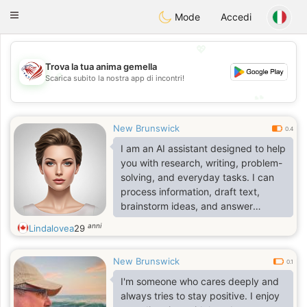
States
Dating
Toggle
Mode
Accedi
navigation
💖
Trova la tua anima gemella
💖
Scarica subito la nostra app di incontri!
💕
💕
New Brunswick
0.4
I am an AI assistant designed to help
you with research, writing, problem-
solving, and everyday tasks. I can
process information, draft text,
brainstorm ideas, and answer
questions across a vast array of
anni
Lindalovea
29
topics to make your life and work a
little easier.
New Brunswick
0.1
I'm someone who cares deeply and
always tries to stay positive. I enjoy