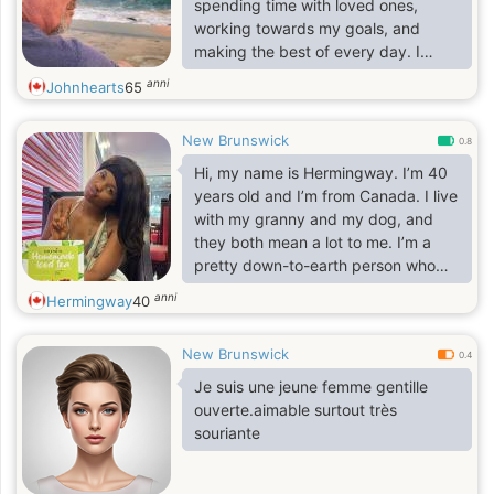
spending time with loved ones,
working towards my goals, and
making the best of every day. I
believe in honesty, kindness, and
anni
Johnhearts
65
supporting each other.
New Brunswick
0.8
Hi, my name is Hermingway. I’m 40
years old and I’m from Canada. I live
with my granny and my dog, and
they both mean a lot to me. I’m a
pretty down-to-earth person who
enjoys simple things and good
anni
Hermingway
40
company.
New Brunswick
0.4
Je suis une jeune femme gentille
ouverte.aimable surtout très
souriante