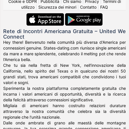
Cookie e GDPR
|
Pubblicità
|
Chi siamo
|
Privacy
|
Termini di
utilizzo
|
Sicurezza dei minori
|
Contatto
|
FAQ
Rete di Incontri Americana Gratuita – United We
Connect
Hey there! Benvenuto nella comunità più diversa d'America per
connessioni genuine. States-dating.com riunisce single americani
da mare a mare splendente, celebrando il melting pot che rende
l'America bella.
Che tu sia nella fretta di New York, nell'innovazione della
California, nello spirito del Texas o in qualcuno dei nostri 50
grandi stati, trova americani compatibili che condividono i tuoi
valori e sogni.
Sperimenta la nostra piattaforma completamente gratuita che
incarna i valori americani di opportunità, diversità e la ricerca
della felicità attraverso connessioni significative.
Migliaia di americani hanno costruito relazioni durature
attraverso la nostra comunità che celebra sia la diversità
regionale che l'unità nazionale.
Dalle onde ambrate di grano alle maestà delle montagne
purpuree, la tua prossima grande connessione americana ti