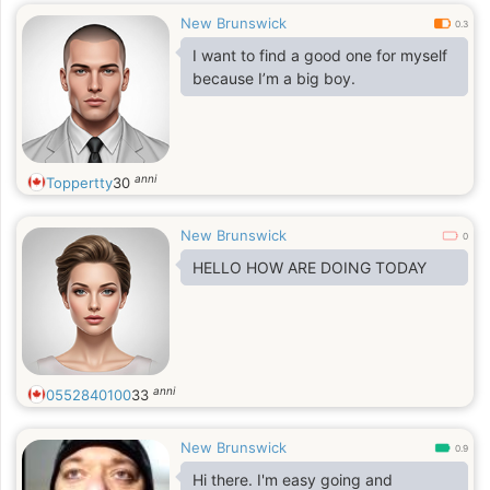
New Brunswick
0.3
I want to find a good one for myself
because I’m a big boy.
anni
Toppertty
30
New Brunswick
0
HELLO HOW ARE DOING TODAY
anni
0552840100
33
New Brunswick
0.9
Hi there. I'm easy going and