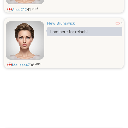
anni
Alice212
41
New Brunswick
0
I am here for relachi
anni
Melissa47
38