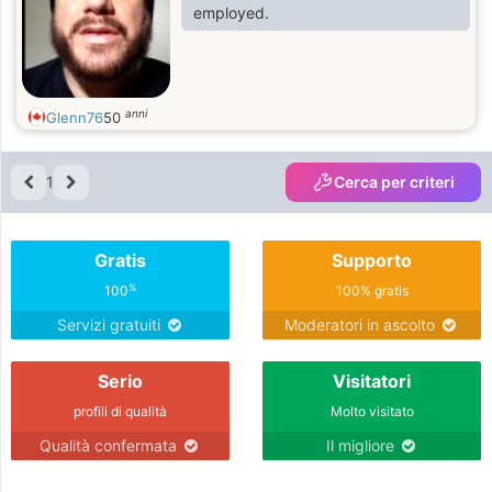
employed.
anni
Glenn76
50
1
Cerca per criteri
Gratis
Supporto
%
100
100% gratis
Servizi gratuiti
Moderatori in ascolto
Serio
Visitatori
profili di qualità
Molto visitato
Qualità confermata
Il migliore