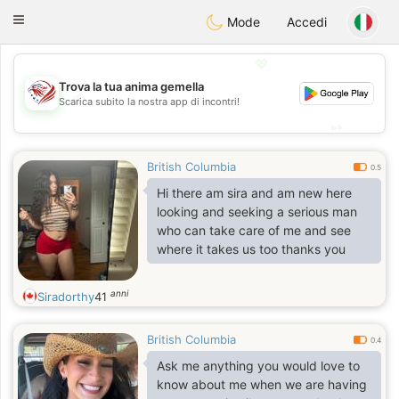
States
Dating
Toggle
Mode
Accedi
navigation
💖
Trova la tua anima gemella
💖
Scarica subito la nostra app di incontri!
💕
💕
British Columbia
0.5
Hi there am sira and am new here
looking and seeking a serious man
who can take care of me and see
where it takes us too thanks you
anni
Siradorthy
41
British Columbia
0.4
Ask me anything you would love to
know about me when we are having