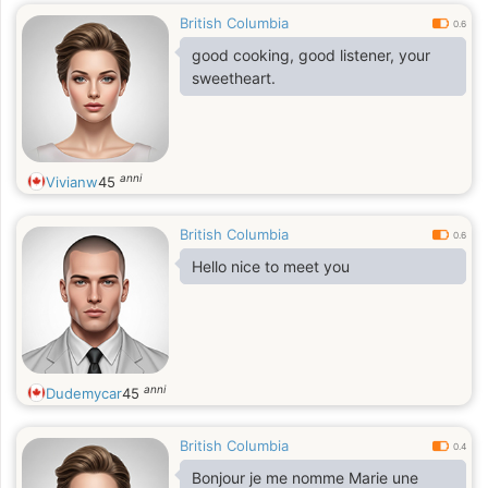
British Columbia
0.6
good cooking, good listener, your
sweetheart.
anni
Vivianw
45
British Columbia
0.6
Hello nice to meet you
anni
Dudemycar
45
British Columbia
0.4
Bonjour je me nomme Marie une