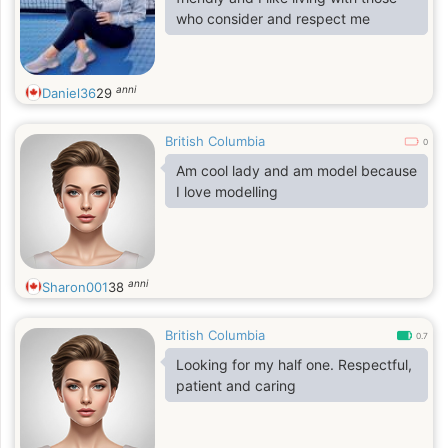
who consider and respect me
anni
Daniel36
29
British Columbia
0
Am cool lady and am model because
I love modelling
anni
Sharon001
38
British Columbia
0.7
Looking for my half one. Respectful,
patient and caring