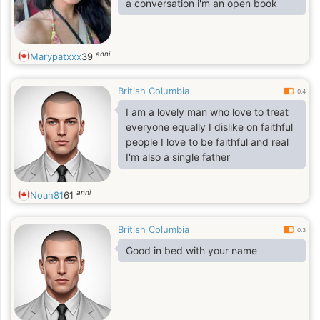
a conversation i'm an open book
anni
Marypatxxx
39
British Columbia
0.4
I am a lovely man who love to treat
everyone equally I dislike on faithful
people I love to be faithful and real
I'm also a single father
anni
Noah81
61
British Columbia
0.3
Good in bed with your name