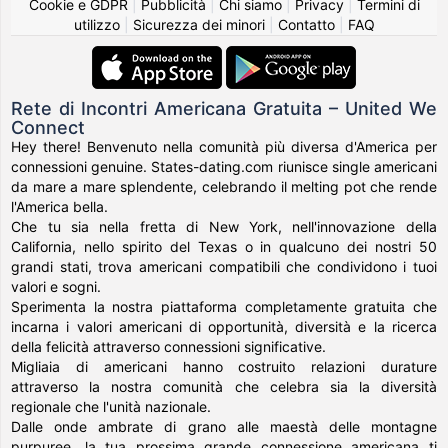
Cookie e GDPR
|
Pubblicità
|
Chi siamo
|
Privacy
|
Termini di
utilizzo
|
Sicurezza dei minori
|
Contatto
|
FAQ
Rete di Incontri Americana Gratuita – United We
Connect
Hey there! Benvenuto nella comunità più diversa d'America per
connessioni genuine. States-dating.com riunisce single americani
da mare a mare splendente, celebrando il melting pot che rende
l'America bella.
Che tu sia nella fretta di New York, nell'innovazione della
California, nello spirito del Texas o in qualcuno dei nostri 50
grandi stati, trova americani compatibili che condividono i tuoi
valori e sogni.
Sperimenta la nostra piattaforma completamente gratuita che
incarna i valori americani di opportunità, diversità e la ricerca
della felicità attraverso connessioni significative.
Migliaia di americani hanno costruito relazioni durature
attraverso la nostra comunità che celebra sia la diversità
regionale che l'unità nazionale.
Dalle onde ambrate di grano alle maestà delle montagne
purpuree, la tua prossima grande connessione americana ti