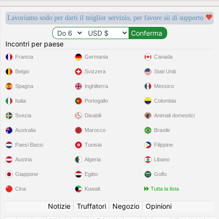
Lavoriamo sodo per darti il miglior servizio, per favore sii di supporto
Incontri per paese
Francia
Germania
Canada
Belgio
Svizzera
Stati Uniti
Spagna
Inghilterra
Messico
Italia
Portogallo
Colombia
Svezia
Disabili
Animali domestici
Australia
Marocco
Brasile
Paesi Bassi
Tunisia
Filippine
Austria
Algeria
Libano
Giappone
Egitto
Golfo
Cina
Kuwait
Tutta la lista
Notizie
|
Truffatori
|
Negozio
|
Opinioni