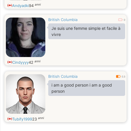
anni
Andyadki
94
British Columbia
0
Je suis une femme simple et facile à
vivre
anni
Cindyyyy
42
British Columbia
0.3
i am a good person i am a good
person
anni
Tubify1999
23