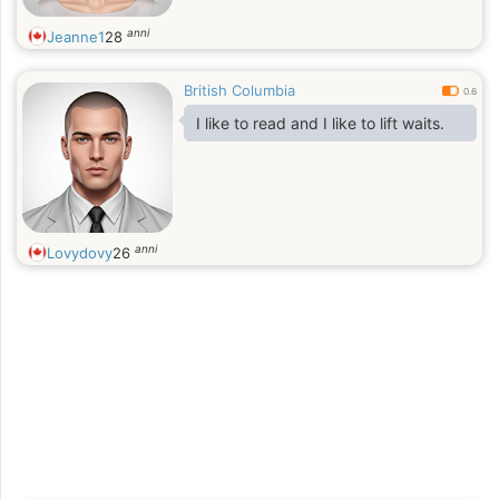
anni
Jeanne1
28
British Columbia
0.6
I like to read and I like to lift waits.
anni
Lovydovy
26