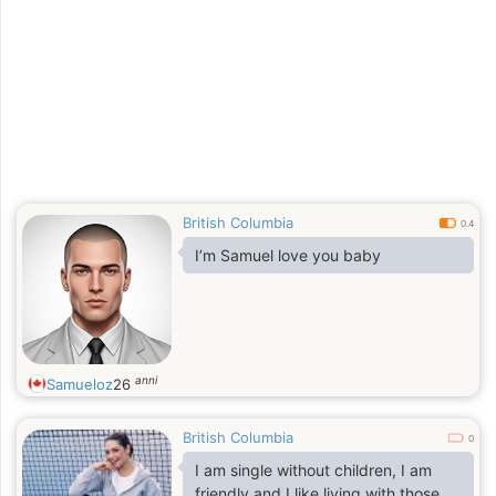
British Columbia
0.4
I’m Samuel love you baby
anni
Samueloz
26
British Columbia
0
I am single without children, I am
friendly and I like living with those