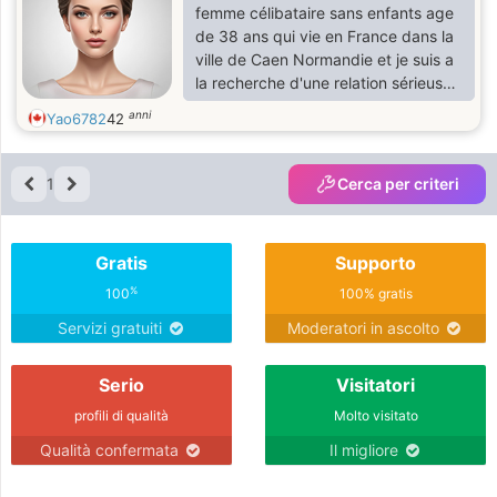
femme célibataire sans enfants age
de 38 ans qui vie en France dans la
ville de Caen Normandie et je suis a
la recherche d'une relation sérieuse
basé sur la confiance et le fidélité
anni
Yao6782
42
avec la loyauté et vous ?
1
Cerca per criteri
Gratis
Supporto
%
100
100% gratis
Servizi gratuiti
Moderatori in ascolto
Serio
Visitatori
profili di qualità
Molto visitato
Qualità confermata
Il migliore