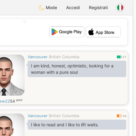
Mode
Accedi
Registrati
💖
💕
Vancouver
British Columbia
0.7
I am kind, honest, optimistic, looking for a
woman with a pure soul
anni
rew22
54
Vancouver
British Columbia
0.6
I like to read and I like to lift waits.