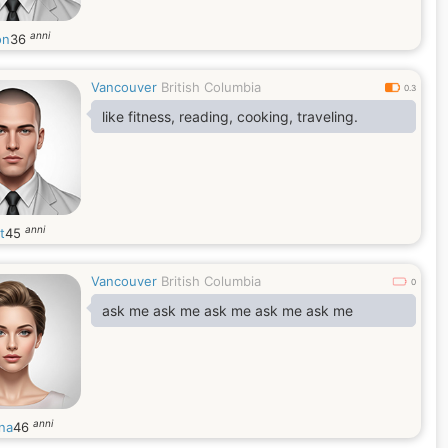
anni
on
36
Vancouver
British Columbia
0.3
like fitness, reading, cooking, traveling.
anni
t
45
Vancouver
British Columbia
0
ask me ask me ask me ask me ask me
anni
na
46