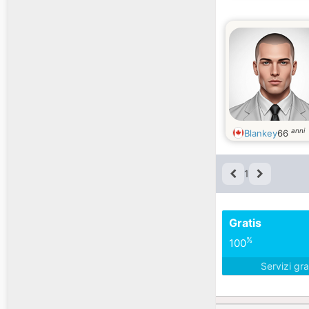
anni
Blankey
66
1
Gratis
%
100
Servizi gra