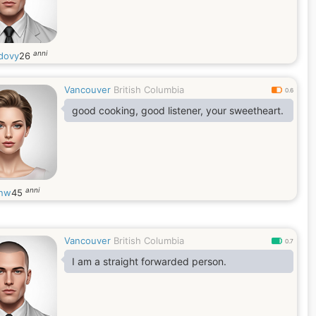
anni
dovy
26
Vancouver
British Columbia
0.6
good cooking, good listener, your sweetheart.
anni
anw
45
Vancouver
British Columbia
0.7
I am a straight forwarded person.