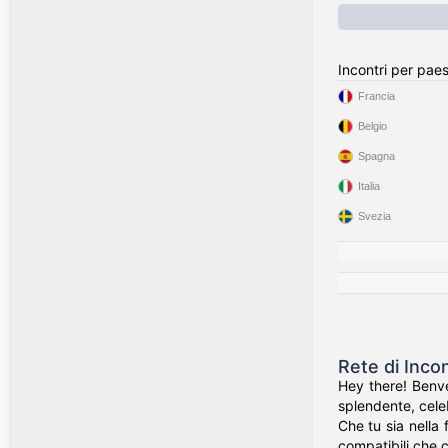
Incontri per pae
Francia
Belgio
Spagna
Italia
Svezia
Rete di Inco
Hey there! Benve
splendente, celeb
Che tu sia nella 
compatibili che c