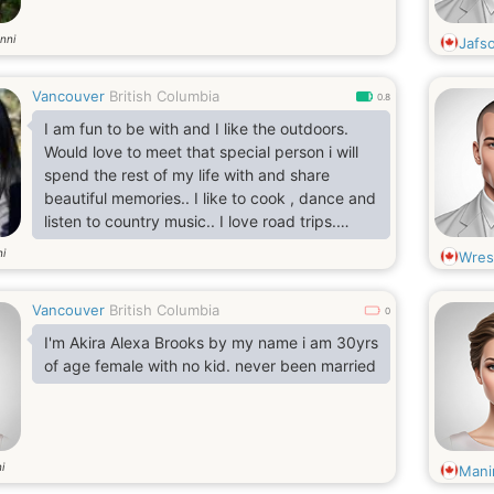
nni
Jafs
Vancouver
British Columbia
0.8
I am fun to be with and I like the outdoors.
Would love to meet that special person i will
spend the rest of my life with and share
beautiful memories.. I like to cook , dance and
listen to country music.. I love road trips.
Always looking to go for an adventure. Always
i
Wres
looking for a good laugh life is short laugh lots
xx
Vancouver
British Columbia
0
I'm Akira Alexa Brooks by my name i am 30yrs
of age female with no kid. never been married
i
Mani