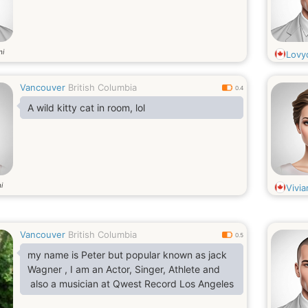
ni
Lovy
Vancouver
British Columbia
0.4
A wild kitty cat in room, lol
i
Vivi
Vancouver
British Columbia
0.5
my name is Peter but popular known as jack
Wagner , I am an Actor, Singer, Athlete and
also a musician at Qwest Record Los Angeles