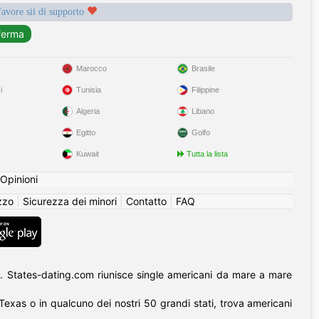
favore sii di supporto
Marocco
Brasile
i
Tunisia
Filippine
Algeria
Libano
Egitto
Golfo
Kuwait
Tutta la lista
Opinioni
izzo
|
Sicurezza dei minori
|
Contatto
|
FAQ
. States-dating.com riunisce single americani da mare a mare
l Texas o in qualcuno dei nostri 50 grandi stati, trova americani