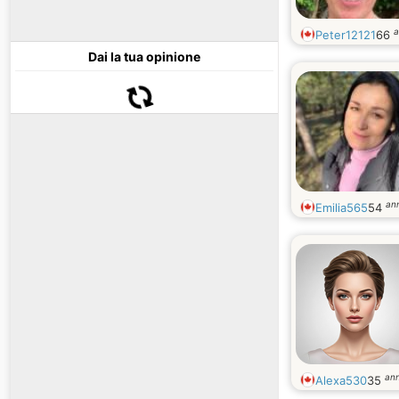
a
Peter12121
66
Dai la tua opinione
ann
Emilia565
54
ann
Alexa530
35