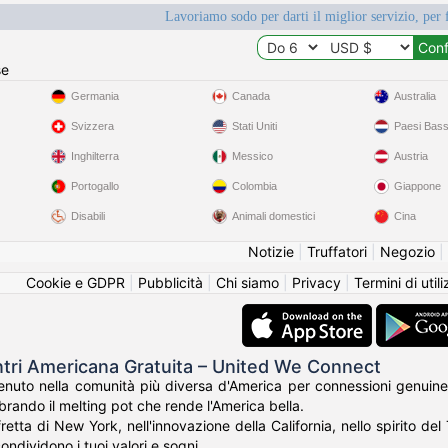
Lavoriamo sodo per darti il miglior servizio, per 
se
Germania
Canada
Australia
Svizzera
Stati Uniti
Paesi Bass
Inghilterra
Messico
Austria
Portogallo
Colombia
Giappone
Disabili
Animali domestici
Cina
Notizie
|
Truffatori
|
Negozio
|
Cookie e GDPR
|
Pubblicità
|
Chi siamo
|
Privacy
|
Termini di util
ntri Americana Gratuita – United We Connect
nuto nella comunità più diversa d'America per connessioni genuine
rando il melting pot che rende l'America bella.
fretta di New York, nell'innovazione della California, nello spirito de
ondividono i tuoi valori e sogni.