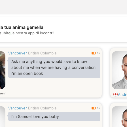
la tua anima gemella
💖
subito la nostra app di incontri!
💕
Vancouver
British Columbia
0.4
Ask me anything you would love to know
about me when we are having a conversation
i'm an open book
anni
And
Vancouver
British Columbia
0.4
I’m Samuel love you baby