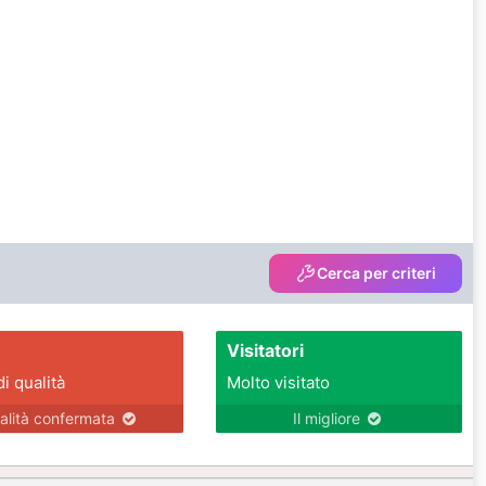
Cerca per criteri
Visitatori
di qualità
Molto visitato
alità confermata
Il migliore