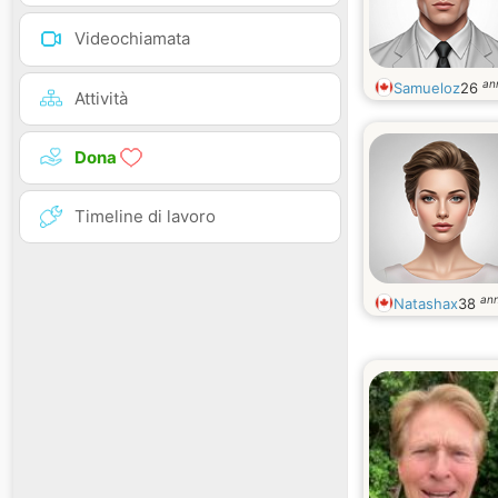
Videochiamata
an
Samueloz
26
Attività
Dona
Timeline di lavoro
ann
Natashax
38