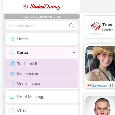
States
Dating
New York 2026-08-08 01:05
Trova 
Scarica 
Home
Cerca
Tutti i profili
Matchmaker
Usa la mappa
Marypatxxx
39
I Miei Messaggi
Chat