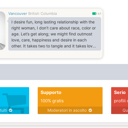
Vancouver
British Columbia
0.7
I desire fun, long lasting relationship with the
right woman, I don’t care about race, color or
age. Let’s get along; we might find outmost
love, care, happiness and desire in each
other. It takes two to tangle and it takes love,
care, trust, reliability, encouragements and
proper understanding between two lovers to
make a love relationship work out. It takes
commitments, compatibility, passion, humility,
tenderliness, steadfastness and alot of other
things to make a love relationship.
Supporto
Serio
100% gratis
profili 
tuiti
Moderatori in ascolto
Qu