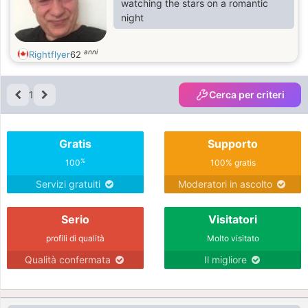
watching the stars on a romantic
night
anni
Rightflyer
62
1
Cerca per criteri
Gratis
Supporto
%
100
100% gratis
Servizi gratuiti
Moderatori in ascolto
Serio
Visitatori
profili di qualità
Molto visitato
Qualità confermata
Il migliore