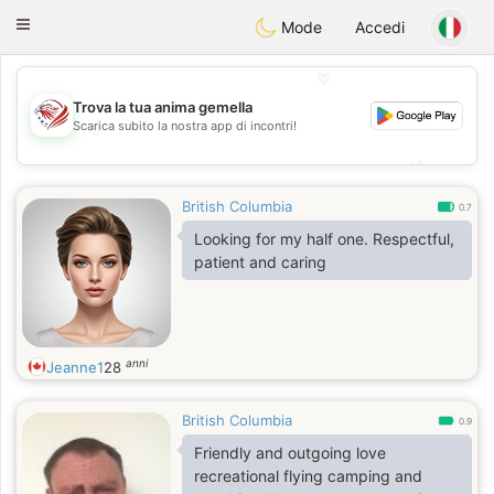
States
Dating
Toggle
Mode
Accedi
navigation
💖
Trova la tua anima gemella
Scarica subito la nostra app di incontri!
💖
💕
💕
British Columbia
0.7
Looking for my half one. Respectful,
patient and caring
anni
Jeanne1
28
British Columbia
0.9
Friendly and outgoing love
recreational flying camping and