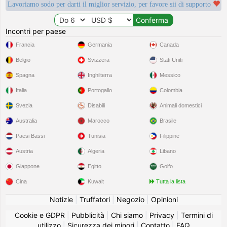
Lavoriamo sodo per darti il miglior servizio, per favore sii di supporto
Incontri per paese
Francia
Germania
Canada
Belgio
Svizzera
Stati Uniti
Spagna
Inghilterra
Messico
Italia
Portogallo
Colombia
Svezia
Disabili
Animali domestici
Australia
Marocco
Brasile
Paesi Bassi
Tunisia
Filippine
Austria
Algeria
Libano
Giappone
Egitto
Golfo
Cina
Kuwait
Tutta la lista
Notizie
|
Truffatori
|
Negozio
|
Opinioni
Cookie e GDPR
|
Pubblicità
|
Chi siamo
|
Privacy
|
Termini di
utilizzo
|
Sicurezza dei minori
|
Contatto
|
FAQ