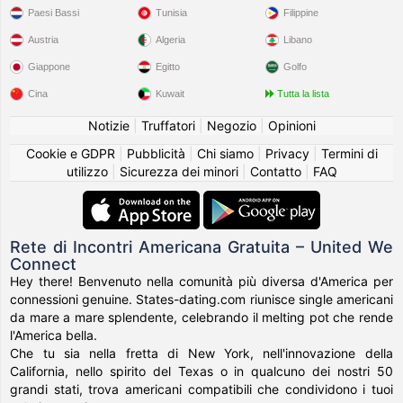
Paesi Bassi
Tunisia
Filippine
Austria
Algeria
Libano
Giappone
Egitto
Golfo
Cina
Kuwait
Tutta la lista
Notizie
|
Truffatori
|
Negozio
|
Opinioni
Cookie e GDPR
|
Pubblicità
|
Chi siamo
|
Privacy
|
Termini di
utilizzo
|
Sicurezza dei minori
|
Contatto
|
FAQ
Rete di Incontri Americana Gratuita – United We
Connect
Hey there! Benvenuto nella comunità più diversa d'America per
connessioni genuine. States-dating.com riunisce single americani
da mare a mare splendente, celebrando il melting pot che rende
l'America bella.
Che tu sia nella fretta di New York, nell'innovazione della
California, nello spirito del Texas o in qualcuno dei nostri 50
grandi stati, trova americani compatibili che condividono i tuoi