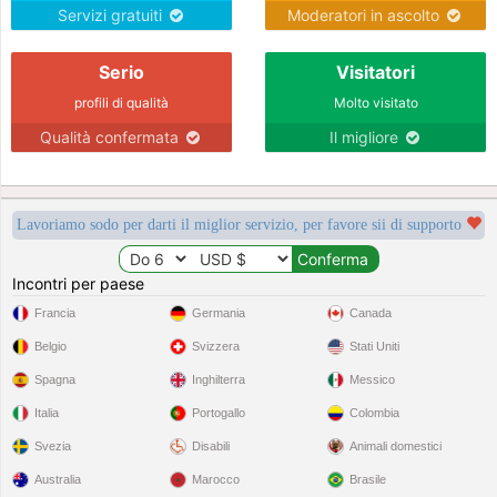
Servizi gratuiti
Moderatori in ascolto
Serio
Visitatori
profili di qualità
Molto visitato
Qualità confermata
Il migliore
Lavoriamo sodo per darti il miglior servizio, per favore sii di supporto
Incontri per paese
Francia
Germania
Canada
Belgio
Svizzera
Stati Uniti
Spagna
Inghilterra
Messico
Italia
Portogallo
Colombia
Svezia
Disabili
Animali domestici
Australia
Marocco
Brasile