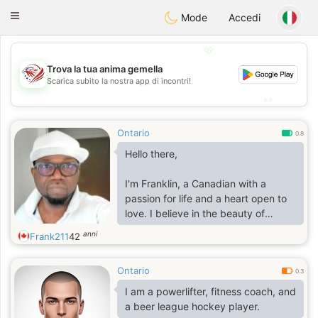
States
Dating
Toggle
Mode
Accedi
navigation
💖
Trova la tua anima gemella
💖
Scarica subito la nostra app di incontri!
💕
💕
Ontario
0.8
Hello there,
I'm Franklin, a Canadian with a
passion for life and a heart open to
love. I believe in the beauty of
connections and the magic of
anni
Frank211
42
finding that special someone to
share life's journey with.
Ontario
0.3
Professionally, I'm dedicated and
I am a powerlifter, fitness coach, and
ambitious, always striving for
a beer league hockey player.
success in my career. Outside of