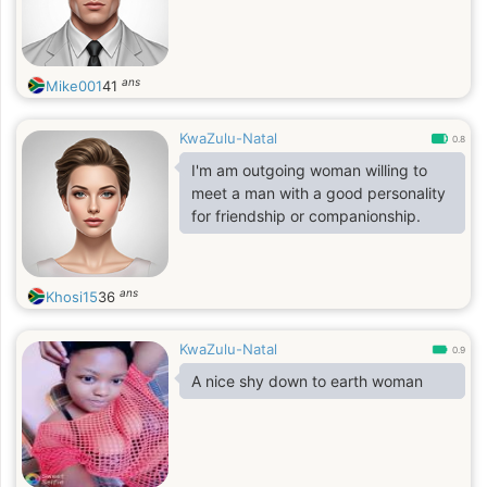
ans
Mike001
41
KwaZulu-Natal
0.8
I'm am outgoing woman willing to
meet a man with a good personality
for friendship or companionship.
ans
Khosi15
36
KwaZulu-Natal
0.9
A nice shy down to earth woman