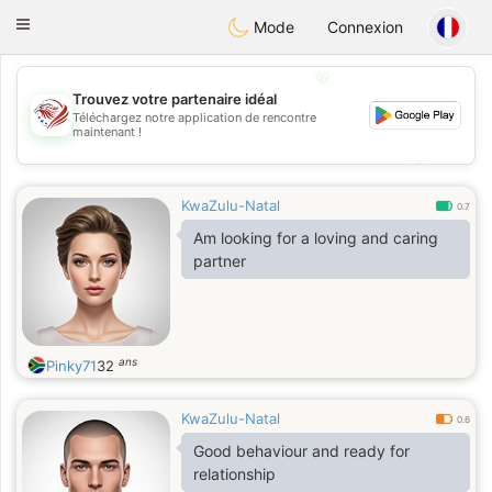
States
Dating
Toggle
Mode
Connexion
navigation
💖
Trouvez votre partenaire idéal
Téléchargez notre application de rencontre
💖
maintenant !
💕
💕
KwaZulu-Natal
0.7
Am looking for a loving and caring
partner
ans
Pinky71
32
KwaZulu-Natal
0.6
Good behaviour and ready for
relationship