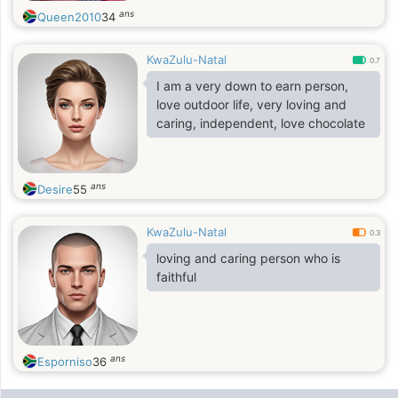
ans
Queen2010
34
KwaZulu-Natal
0.7
I am a very down to earn person,
love outdoor life, very loving and
caring, independent, love chocolate
ans
Desire
55
KwaZulu-Natal
0.3
loving and caring person who is
faithful
ans
Esporniso
36