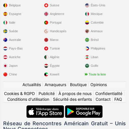
Belgique
Suisse
États-Unis
Espagne
Angleterre
Mexique
Italie
Portugal
Colombie
Suède
Handicapés
Animaux
Australie
Maroc
Brésil
Pays-Bas
Tunisie
Philippines
Autriche
Algérie
Liban
Japon
Égypte
Golfe
Chine
Koweït
Toute la liste
Actualités
|
Arnaqueurs
|
Boutique
|
Opinions
Cookies & RGPD
|
Publicité
|
À propos de nous
|
Confidentialité
|
Conditions d'utilisation
|
Sécurité des enfants
|
Contact
|
FAQ
Réseau de Rencontres Américain Gratuit – Unis
Nous Connectons