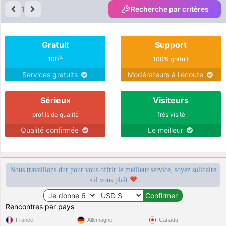
1
Recherche par critères
Gratuit
Support
%
100
100% gratuit
Services gratuits
Modérateurs à l'écoute
Sérieux
Visiteurs
profils de qualité
Très visité
Qualité confirmée
Le meilleur
Nous travaillons dur pour vous offrir le meilleur service, soyez solidaire
s'il vous plaît
Rencontres par pays
France
Allemagne
Canada