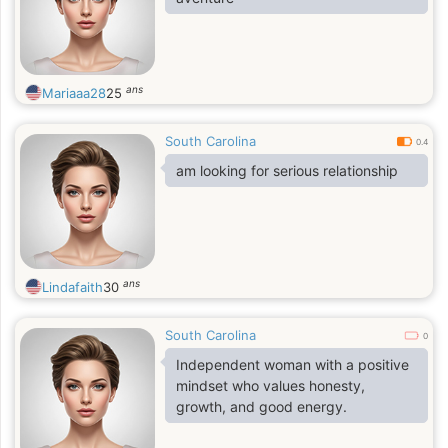
ans
Mariaaa28
25
South Carolina
0.4
am looking for serious relationship
ans
Lindafaith
30
South Carolina
0
Independent woman with a positive
mindset who values honesty,
growth, and good energy.