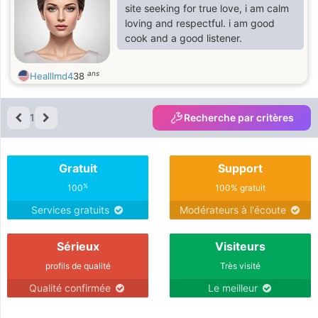
site seeking for true love, i am calm
loving and respectful. i am good
cook and a good listener.
ans
Healllmd4
38
1
Recherche par critères
Gratuit
Support
%
100
100% gratuit
Services gratuits
Modérateurs à l'écoute
Sérieux
Visiteurs
profils de qualité
Très visité
Qualité confirmée
Le meilleur