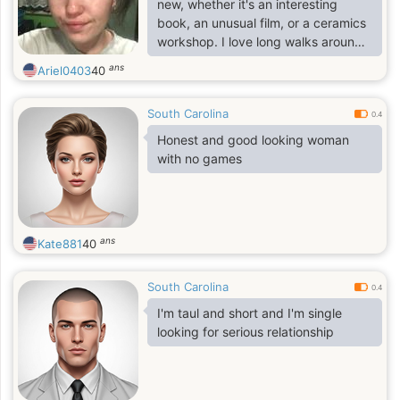
new, whether it's an interesting
book, an unusual film, or a ceramics
workshop. I love long walks around
the city, cozy evenings, and the
ans
Ariel0403
40
warm feeling of having someone
nearby with whom I can talk about
South Carolina
anything.
0.4
Honest and good looking woman
with no games
ans
Kate881
40
South Carolina
0.4
I'm taul and short and I'm single
looking for serious relationship