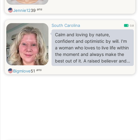
ans
Jennie12
39
South Carolina
0.8
Calm and loving by nature,
confident and optimistic by will. I'm
a woman who loves to live life within
the moment and always make the
best out of it. A raised believer and
take pride in that while I respect the
ans
Bigmlove
51
views and values of others