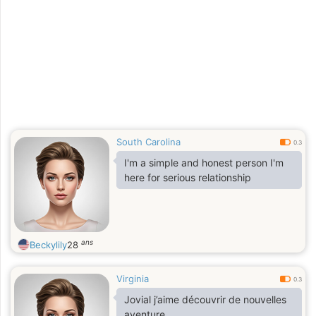
South Carolina
0.3
I'm a simple and honest person I'm
here for serious relationship
ans
Beckylily
28
Virginia
0.3
Jovial j’aime découvrir de nouvelles
aventure