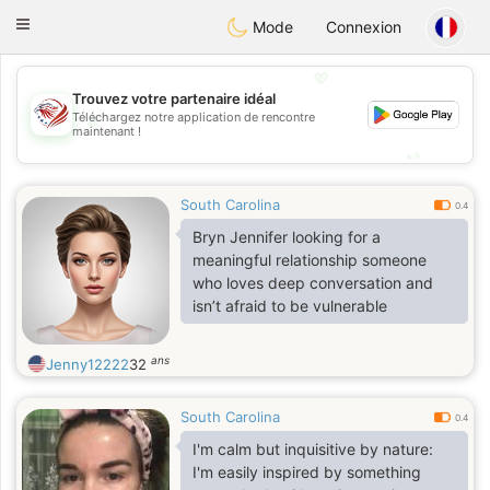
States
Dating
Toggle
Mode
Connexion
navigation
💖
Trouvez votre partenaire idéal
💖
Téléchargez notre application de rencontre
maintenant !
💕
💕
South Carolina
0.4
Bryn Jennifer looking for a
meaningful relationship someone
who loves deep conversation and
isn’t afraid to be vulnerable
ans
Jenny12222
32
South Carolina
0.4
I'm calm but inquisitive by nature:
I'm easily inspired by something