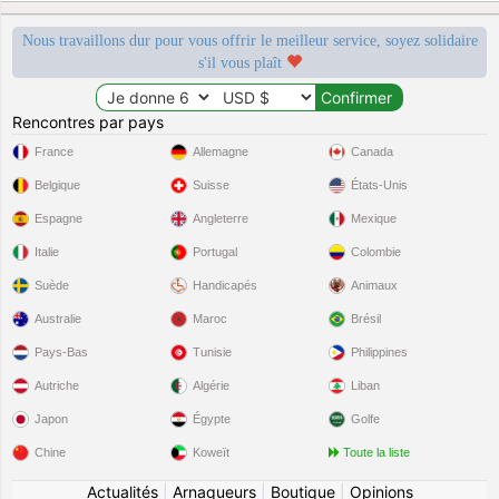
Nous travaillons dur pour vous offrir le meilleur service, soyez solidaire
s'il vous plaît
Rencontres par pays
France
Allemagne
Canada
Belgique
Suisse
États-Unis
Espagne
Angleterre
Mexique
Italie
Portugal
Colombie
Suède
Handicapés
Animaux
Australie
Maroc
Brésil
Pays-Bas
Tunisie
Philippines
Autriche
Algérie
Liban
Japon
Égypte
Golfe
Chine
Koweït
Toute la liste
Actualités
|
Arnaqueurs
|
Boutique
|
Opinions