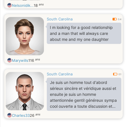
ans
Nelsonidik...
18
South Carolina
0.4
I m looking for a good relationship
and a man that will always care
about me and my one daughter
ans
Marywills
116
South Carolina
0.1
Je suis un homme tout d'abord
sérieux sincère et véridique aussi et
ensuite je suis un homme
attentionnée gentil généreux sympa
cool ouverte a toute discussion et
surtout très respectueux
ans
Charles33
26