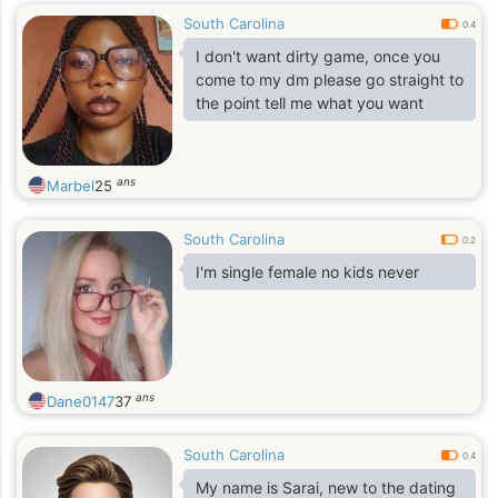
South Carolina
0.4
I don't want dirty game, once you
come to my dm please go straight to
the point tell me what you want
ans
Marbel
25
South Carolina
0.2
I'm single female no kids never
ans
Dane0147
37
South Carolina
0.4
My name is Sarai, new to the dating