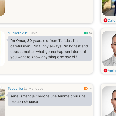
Dalid
Mutuelleville
Tunis
0.8
i'm Omar, 30 years old from Tunisia , i'm
careful man , i'm funny always, i'm honest and
doesn't matter what gonna happen later lol if
you want to know anything else say hi !
Amir
Tebourba
La Manouba
0.6
sérieusment je cherche une femme pour une
relation sériuese