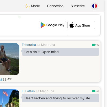
Mode
Connexion
S'inscrire
💖
💕
Tebourba
La Manouba
0.7
Let's do it. Open mind
ans
z8
33
El Battan
La Manouba
0.9
Heart broken and trying to recover my life