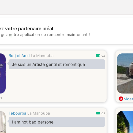
z votre partenaire idéal
rgez notre application de rencontre maintenant !
💖
💕
Borj el Amri
La Manouba
0.8
Je suis un Artiste gentil et romontique
ns
Moe
Tebourba
La Manouba
0.9
I am not bad persone