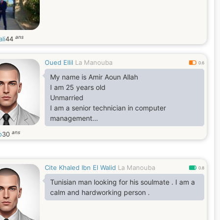
ans
ali
44
Oued Ellil
La Manouba
0.6
My name is Amir Aoun Allah
I am 25 years old
Unmarried
I am a senior technician in computer
management
fun and generous
ans
o
30
I work as a computer dealer
Very related to my family
I am looking for a serious relationship for
Cite Khaled Ibn El Walid
La Manouba
marriage in which there is love and trust
0.8
between the two parties
Tunisian man looking for his soulmate . I am a
calm and hardworking person .