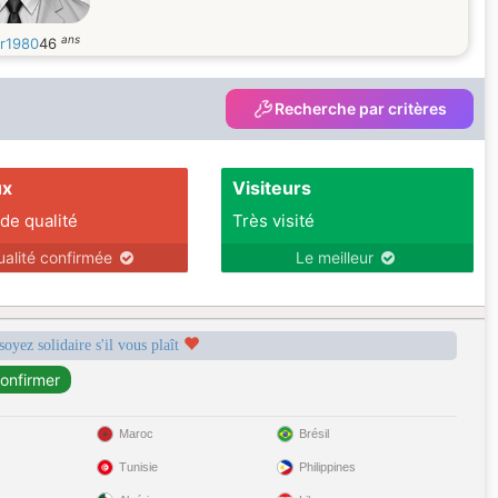
ans
r1980
46
Recherche par critères
ux
Visiteurs
 de qualité
Très visité
ualité confirmée
Le meilleur
soyez solidaire s'il vous plaît
Maroc
Brésil
Tunisie
Philippines