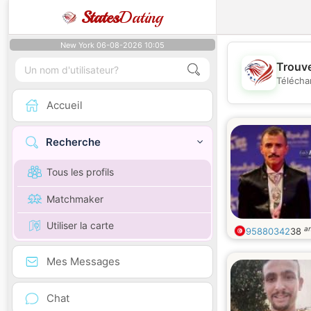
States
Dating
New York 06-08-2026 10:05
Trouve
Télécha
Accueil
Recherche
Tous les profils
Matchmaker
Utiliser la carte
a
95880342
38
Mes Messages
Chat