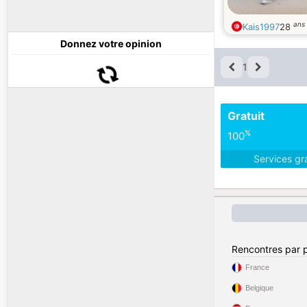
ans
Kais1997
28
Donnez votre opinion
1
Gratuit
%
100
Services gr
Rencontres par 
France
Belgique