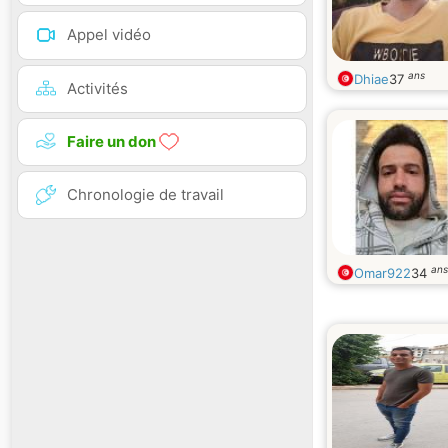
Appel vidéo
ans
Dhiae
37
Activités
Faire un don
Chronologie de travail
ans
Omar922
34