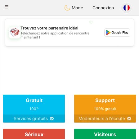
States
Dating
Toggle
Mode
Connexion
navigation
💖
Trouvez votre partenaire idéal
Téléchargez notre application de rencontre
💖
maintenant !
💕
💕
Gratuit
Support
%
100
100% gratuit
Services gratuits
Modérateurs à l'écoute
Sérieux
Visiteurs