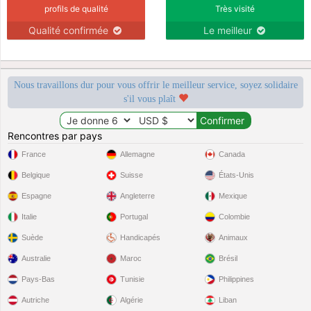
profils de qualité
Très visité
Qualité confirmée
Le meilleur
Nous travaillons dur pour vous offrir le meilleur service, soyez solidaire
s'il vous plaît
Rencontres par pays
France
Allemagne
Canada
Belgique
Suisse
États-Unis
Espagne
Angleterre
Mexique
Italie
Portugal
Colombie
Suède
Handicapés
Animaux
Australie
Maroc
Brésil
Pays-Bas
Tunisie
Philippines
Autriche
Algérie
Liban