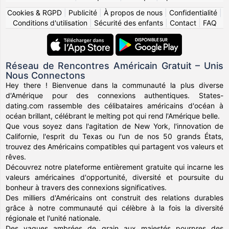
Cookies & RGPD
|
Publicité
|
À propos de nous
|
Confidentialité
|
Conditions d'utilisation
|
Sécurité des enfants
|
Contact
|
FAQ
Réseau de Rencontres Américain Gratuit – Unis
Nous Connectons
Hey there ! Bienvenue dans la communauté la plus diverse
d'Amérique pour des connexions authentiques. States-
dating.com rassemble des célibataires américains d'océan à
océan brillant, célébrant le melting pot qui rend l'Amérique belle.
Que vous soyez dans l'agitation de New York, l'innovation de
Californie, l'esprit du Texas ou l'un de nos 50 grands États,
trouvez des Américains compatibles qui partagent vos valeurs et
rêves.
Découvrez notre plateforme entièrement gratuite qui incarne les
valeurs américaines d'opportunité, diversité et poursuite du
bonheur à travers des connexions significatives.
Des milliers d'Américains ont construit des relations durables
grâce à notre communauté qui célèbre à la fois la diversité
régionale et l'unité nationale.
Des vagues ambrées de grain aux majestés pourpres des