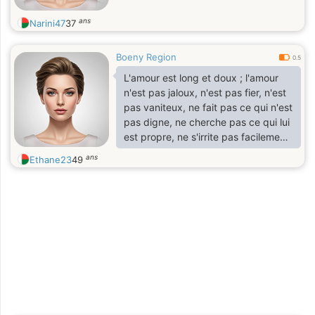
ans
Narini47
37
Boeny Region
0.5
L'amour est long et doux ; l'amour
n'est pas jaloux, n'est pas fier, n'est
pas vaniteux, ne fait pas ce qui n'est
pas digne, ne cherche pas ce qui lui
est propre, ne s'irrite pas facilement,
ne fait pas preuve de compassion,
ans
Ethane23
49
ne se réjouit pas de l'injustice, mais
se réjouit de la vérité, supporte tout,
croire tout, espérer tout, supporter
tout.
— I Corinthiens 13 : 4-7