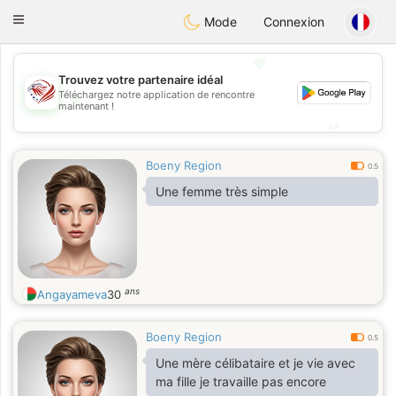
States
Dating
Toggle
Mode
Connexion
navigation
💖
Trouvez votre partenaire idéal
💖
Téléchargez notre application de rencontre
maintenant !
💕
💕
Boeny Region
0.5
Une femme très simple
ans
Angayameva
30
Boeny Region
0.5
Une mère célibataire et je vie avec
ma fille je travaille pas encore