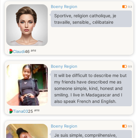
Boeny Region
0.3
Sportive, religion catholique, je
travaille, sensible,, célibataire
ans
Claudi
46
Boeny Region
0.5
It will be difficult to describe me but
my friends have described me as
someone simple, kind, honest and
smiling. I live in Madagascar and I
also speak French and English.
ans
Tiana03
25
Boeny Region
0.5
Je suis simple, compréhensive,