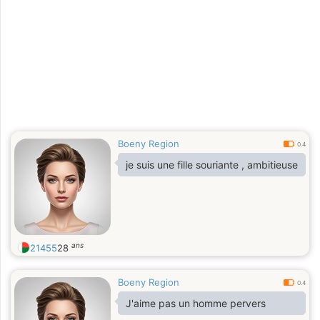
Boeny Region
0.4
je suis une fille souriante , ambitieuse
ans
21455
28
Boeny Region
0.4
J'aime pas un homme pervers