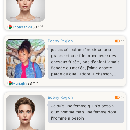
ans
Jhoanah24
30
Boeny Region
0.3
je suis célibataire 1m 55 un peu
grande et une fille brune avec des
cheveux frisée , pas d'enfant jamais
fiancée ou mariée, j'aime chanté
parce ce que j'adore la chanson,
j'aime baladé
ans
Mariajhy
23
Boeny Region
0.4
Je suis une femme qui n'a besoin
d'un homme mais une femme dont
l'homme a besoin