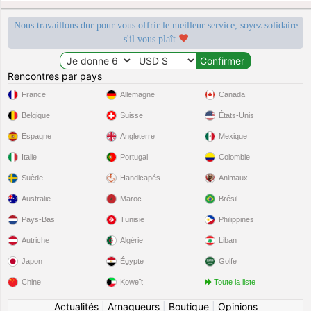
Nous travaillons dur pour vous offrir le meilleur service, soyez solidaire
s'il vous plaît
Rencontres par pays
France
Allemagne
Canada
Belgique
Suisse
États-Unis
Espagne
Angleterre
Mexique
Italie
Portugal
Colombie
Suède
Handicapés
Animaux
Australie
Maroc
Brésil
Pays-Bas
Tunisie
Philippines
Autriche
Algérie
Liban
Japon
Égypte
Golfe
Chine
Koweït
Toute la liste
Actualités
|
Arnaqueurs
|
Boutique
|
Opinions