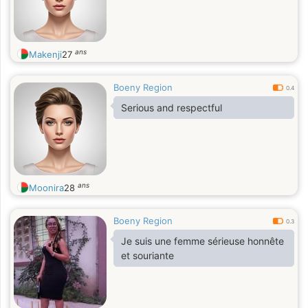
ans
Makenji
27
Boeny Region
0.4
Serious and respectful
ans
Moonira
28
Boeny Region
0.3
Je suis une femme sérieuse honnête
et souriante