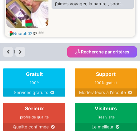
j’aimes voyager, la nature , sport…
ans
Nourah02
37
1
Recherche par critères
Gratuit
Support
%
100
100% gratuit
Services gratuits
Modérateurs à l'écoute
Sérieux
Visiteurs
profils de qualité
Très visité
Qualité confirmée
Le meilleur