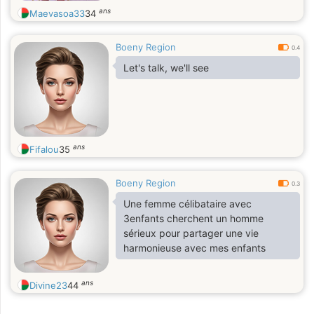
ans
Maevasoa33
34
Boeny Region
0.4
Let's talk, we'll see
ans
Fifalou
35
Boeny Region
0.3
Une femme célibataire avec
3enfants cherchent un homme
sérieux pour partager une vie
harmonieuse avec mes enfants
ans
Divine23
44