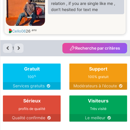
relation , if you are single like me ,
don't hesited for text me
ans
Cello06
26
1
Recherche par critères
Gratuit
Support
%
100
100% gratuit
Services gratuits
Modérateurs à l'écoute
Sérieux
Visiteurs
profils de qualité
Très visité
Qualité confirmée
Le meilleur