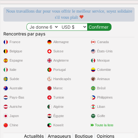
Nous travaillons dur pour vous offrir le meilleur service, soyez solidaire
s'il vous plaît
Rencontres par pays
France
Allemagne
Canada
Belgique
Suisse
États-Unis
Espagne
Angleterre
Mexique
Italie
Portugal
Colombie
Suède
Handicapés
Animaux
Australie
Maroc
Brésil
Pays-Bas
Tunisie
Philippines
Autriche
Algérie
Liban
Japon
Égypte
Golfe
Chine
Koweït
Toute la liste
Actualités
|
Arnaqueurs
|
Boutique
|
Opinions