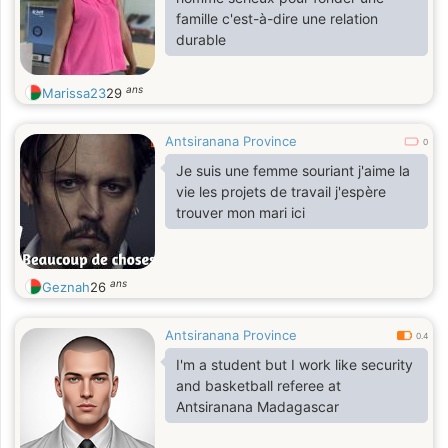
famille c'est-à-dire une relation
durable
ans
Marissa23
29
Antsiranana Province
0
Je suis une femme souriant j'aime la
vie les projets de travail j'espère
trouver mon mari ici
ans
Geznah
26
Antsiranana Province
0.4
I'm a student but I work like security
and basketball referee at
Antsiranana Madagascar