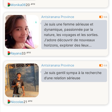
ans
Monika06
20
Antsiranana Province
0.5
Je suis une femme sérieuse et
dynamique, passionnée par la
nature, les voyages et les sorties.
J'adore découvrir de nouveaux
horizons, explorer des lieux
authentiques, et profiter de
ans
Rayana
33
moments de détente en bonne
compagnie. Les escapades en
Antsiranana Province
pleine nature et les sorties culturelles
0.5
ou conviviales sont pour moi une
Je suis gentil sympa à la recherche
source de joie et d'épanouissement.
d’une relation sérieuse
ans
Niccolas
21