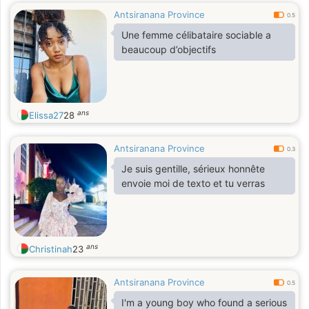
Antsiranana Province
0.5
Une femme célibataire sociable a
beaucoup d’objectifs
ans
Elissa27
28
Antsiranana Province
0.3
Je suis gentille, sérieux honnête
envoie moi de texto et tu verras
ans
Christinah
23
Antsiranana Province
0.5
I'm a young boy who found a serious