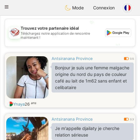
States
Dating
Toggle
Mode
Connexion
navigation
💖
Trouvez votre partenaire idéal
💖
Téléchargez notre application de rencontre
maintenant !
💕
💕
Antsiranana Province
0.5
Bonjour je suis une femme malgache
origine du nord du pays de couleur
café au lait de 1m62 sans enfant et
celibataire
ans
Ynaya
26
Antsiranana Province
0.3
Je m'appelle djailaty je cherche
relation sérieuse