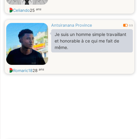
ans
Celiando
25
Antsiranana Province
0.5
Je suis un homme simple travaillant
et honorable à ce qui me fait de
même.
ans
Romaric18
28