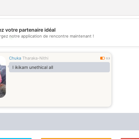
z votre partenaire idéal
rgez notre application de rencontre maintenant !
💖
💕
Chuka
Tharaka-Nithi
0.3
I ikikam unethical all