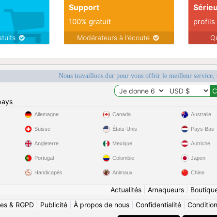
Support
Série
100% gratuit
profils
atuits
Modérateurs à l'écoute
Q
Nous travaillons dur pour vous offrir le meilleur service, 
pays
Allemagne
Canada
Australie
Suisse
États-Unis
Pays-Bas
Angleterre
Mexique
Autriche
Portugal
Colombie
Japon
Handicapés
Animaux
Chine
Actualités
|
Arnaqueurs
|
Boutiqu
ies & RGPD
|
Publicité
|
À propos de nous
|
Confidentialité
|
Conditions