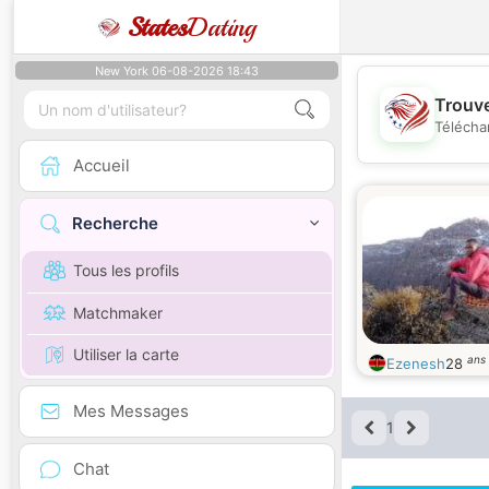
States
Dating
New York 06-08-2026 18:43
Trouve
Télécha
Accueil
Recherche
Tous les profils
Matchmaker
Utiliser la carte
ans
Ezenesh
28
Mes Messages
1
Chat