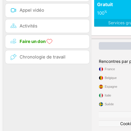
Gratuit
Appel vidéo
%
100
Services gr
Activités
Faire un don
Chronologie de travail
Rencontres par 
France
Belgique
Espagne
Italie
Suède
Cook