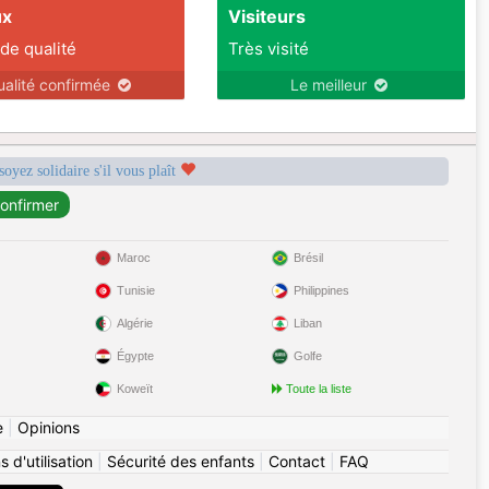
ux
Visiteurs
 de qualité
Très visité
ualité confirmée
Le meilleur
soyez solidaire s'il vous plaît
Maroc
Brésil
Tunisie
Philippines
Algérie
Liban
Égypte
Golfe
Koweït
Toute la liste
e
|
Opinions
 d'utilisation
|
Sécurité des enfants
|
Contact
|
FAQ