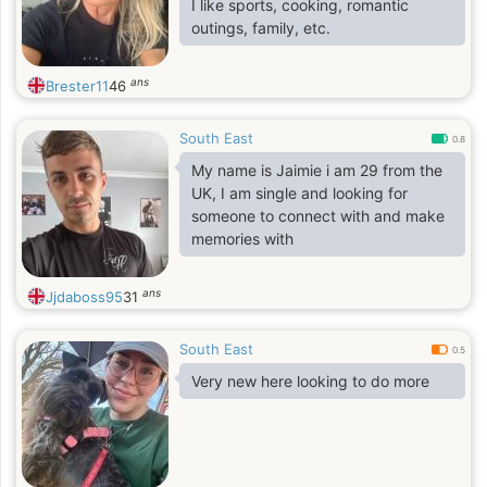
I like sports, cooking, romantic
outings, family, etc.
ans
Brester11
46
South East
0.8
My name is Jaimie i am 29 from the
UK, I am single and looking for
someone to connect with and make
memories with
ans
Jjdaboss95
31
South East
0.5
Very new here looking to do more