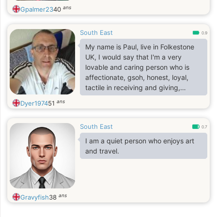
ans
Gpalmer23
40
South East
0.9
My name is Paul, live in Folkestone
UK, I would say that I'm a very
lovable and caring person who is
affectionate, gsoh, honest, loyal,
tactile in receiving and giving,
considerate, patient, guy. Looking
ans
Dyer1974
51
for a woman for a serious
relationship as well as a good friend
South East
and soul mate. I have many interests
0.7
including, reading, watching movies,
I am a quiet person who enjoys art
theatre, travelling, music. I'm easy
and travel.
going and I get along with most
people. I will treat my woman with a
lot of love and respect and like a
queen that she is
ans
Gravyfish
38