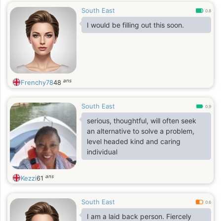
South East
0.8
I would be filling out this soon.
ans
Frenchy78
48
South East
0.9
serious, thoughtful, will often seek
an alternative to solve a problem,
level headed kind and caring
individual
ans
Kezzi
61
South East
0.6
I am a laid back person. Fiercely