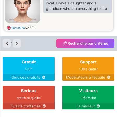
loyal. I have 1 daughter and a
grandson who are everything to me
ans
Sam1974
52
1
Recherche par critères
Gratuit
Support
%
100
100% gratuit
Services gratuits
Modérateurs à l'écoute
Sérieux
Visiteurs
profils de qualité
Très visité
Qualité confirmée
Le meilleur