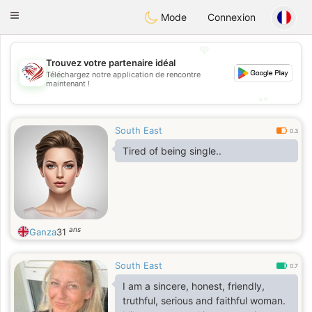
States
Dating
Toggle
Mode
Connexion
navigation
💖
Trouvez votre partenaire idéal
💖
Téléchargez notre application de rencontre
maintenant !
💕
💕
South East
0.3
Tired of being single..
ans
Ganza
31
South East
0.7
I am a sincere, honest, friendly,
truthful, serious and faithful woman.