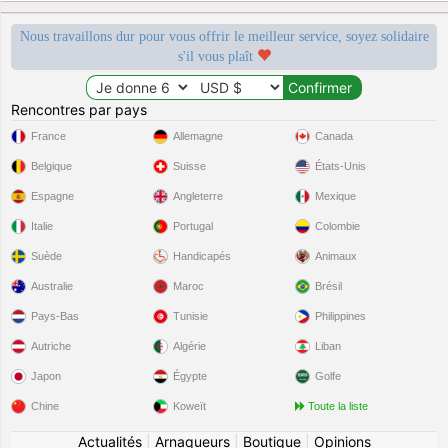
Nous travaillons dur pour vous offrir le meilleur service, soyez solidaire
s'il vous plaît
Rencontres par pays
France
Allemagne
Canada
Belgique
Suisse
États-Unis
Espagne
Angleterre
Mexique
Italie
Portugal
Colombie
Suède
Handicapés
Animaux
Australie
Maroc
Brésil
Pays-Bas
Tunisie
Philippines
Autriche
Algérie
Liban
Japon
Égypte
Golfe
Chine
Koweït
Toute la liste
Actualités
|
Arnaqueurs
|
Boutique
|
Opinions