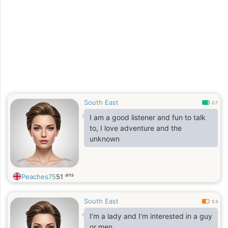
South East
0.7
I am a good listener and fun to talk
to, I love adventure and the
unknown
ans
Peaches75
51
South East
0.3
I’m a lady and I’m interested in a guy
or men