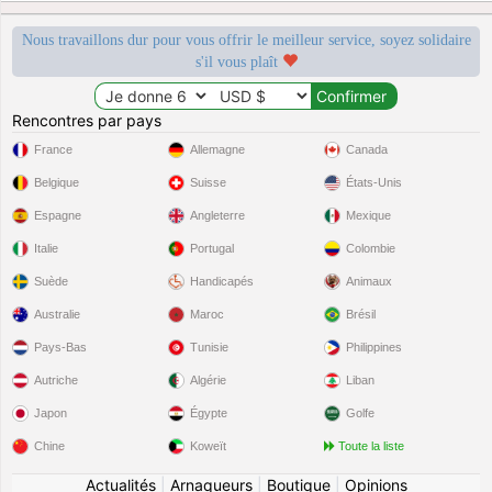
Nous travaillons dur pour vous offrir le meilleur service, soyez solidaire
s'il vous plaît
Rencontres par pays
France
Allemagne
Canada
Belgique
Suisse
États-Unis
Espagne
Angleterre
Mexique
Italie
Portugal
Colombie
Suède
Handicapés
Animaux
Australie
Maroc
Brésil
Pays-Bas
Tunisie
Philippines
Autriche
Algérie
Liban
Japon
Égypte
Golfe
Chine
Koweït
Toute la liste
Actualités
|
Arnaqueurs
|
Boutique
|
Opinions