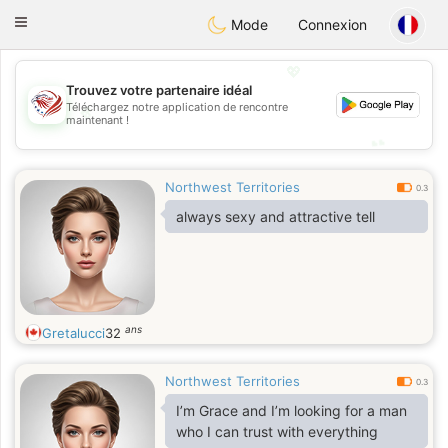
States
Dating
Toggle
Mode
Connexion
navigation
💖
Trouvez votre partenaire idéal
💖
Téléchargez notre application de rencontre
maintenant !
💕
💕
Northwest Territories
0.3
always sexy and attractive tell
ans
Gretalucci
32
Northwest Territories
0.3
I’m Grace and I’m looking for a man
who I can trust with everything