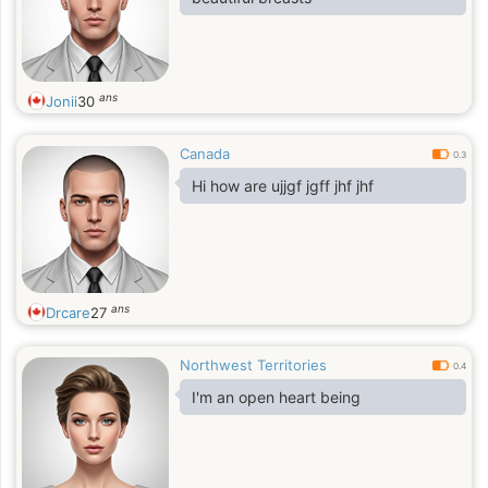
ans
Jonii
30
Canada
0.3
Hi how are ujjgf jgff jhf jhf
ans
Drcare
27
Northwest Territories
0.4
I'm an open heart being