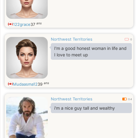
ans
122grace
37
Northwest Territories
0
I'm a good honest woman in life and
I love to meet up
ans
Mudaasma12
39
Northwest Territories
0.4
i'm a nice guy tall and wealthy