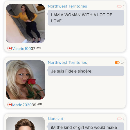
Northwest Territories
0
I AM A WOMAN WITH A LOT OF
LOVE
ans
Valerie100
37
Northwest Territories
0.4
Je suis Fidèle sincère
ans
Marie2020
39
Nunavut
0
iM the kind of girl who would make