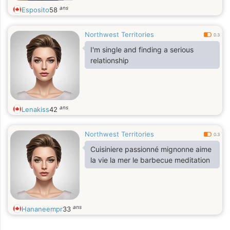
ans
Esposito
58
Northwest Territories
0.3
I'm single and finding a serious
relationship
ans
Lenakiss
42
Northwest Territories
0.3
Cuisiniere passionné mignonne aime
la vie la mer le barbecue meditation
ans
Hananeempr
33