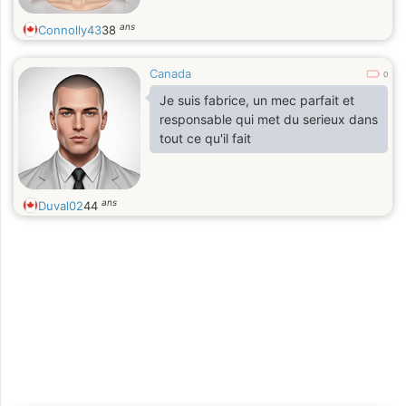
ans
Connolly43
38
Canada
0
Je suis fabrice, un mec parfait et
responsable qui met du serieux dans
tout ce qu'il fait
ans
Duval02
44