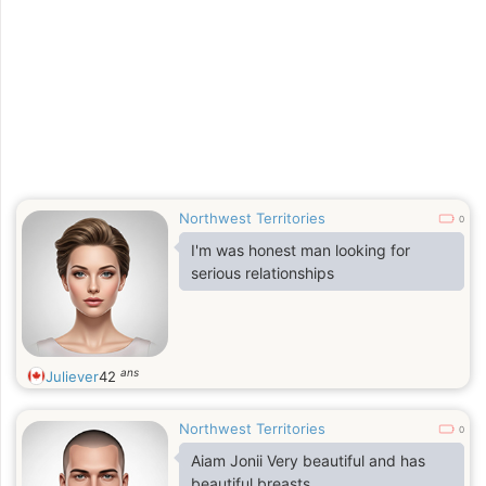
Northwest Territories
0
I'm was honest man looking for
serious relationships
ans
Juliever
42
Northwest Territories
0
Aiam Jonii Very beautiful and has
beautiful breasts