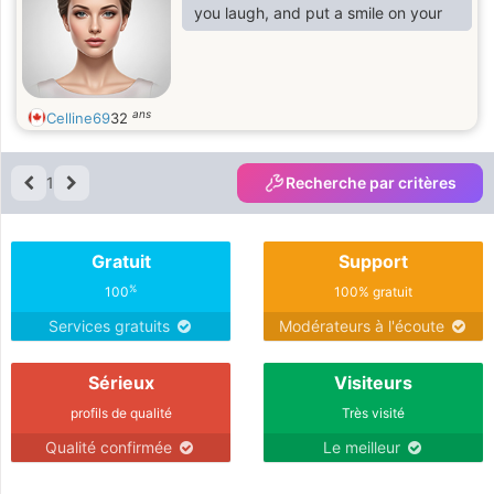
you laugh, and put a smile on your
ans
Celline69
32
1
Recherche par critères
Gratuit
Support
%
100
100% gratuit
Services gratuits
Modérateurs à l'écoute
Sérieux
Visiteurs
profils de qualité
Très visité
Qualité confirmée
Le meilleur