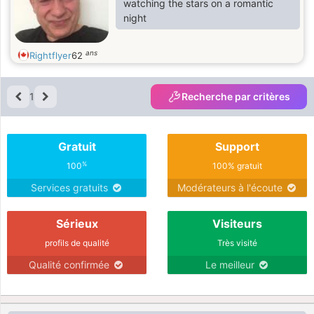
watching the stars on a romantic
night
ans
Rightflyer
62
1
Recherche par critères
Gratuit
Support
%
100
100% gratuit
Services gratuits
Modérateurs à l'écoute
Sérieux
Visiteurs
profils de qualité
Très visité
Qualité confirmée
Le meilleur