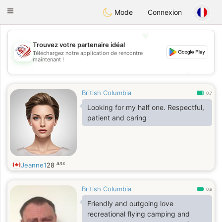
States
Dating
Toggle
Mode
Connexion
navigation
💖
Trouvez votre partenaire idéal
Téléchargez notre application de rencontre
💖
maintenant !
💕
💕
British Columbia
0.7
Looking for my half one. Respectful,
patient and caring
ans
Jeanne1
28
British Columbia
0.9
Friendly and outgoing love
recreational flying camping and