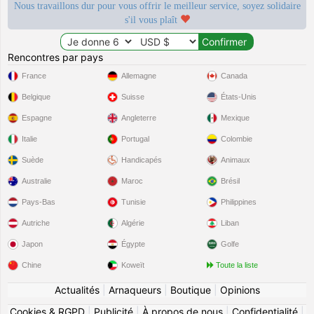
Nous travaillons dur pour vous offrir le meilleur service, soyez solidaire
s'il vous plaît
Rencontres par pays
France
Allemagne
Canada
Belgique
Suisse
États-Unis
Espagne
Angleterre
Mexique
Italie
Portugal
Colombie
Suède
Handicapés
Animaux
Australie
Maroc
Brésil
Pays-Bas
Tunisie
Philippines
Autriche
Algérie
Liban
Japon
Égypte
Golfe
Chine
Koweït
Toute la liste
Actualités
|
Arnaqueurs
|
Boutique
|
Opinions
Cookies & RGPD
|
Publicité
|
À propos de nous
|
Confidentialité
|