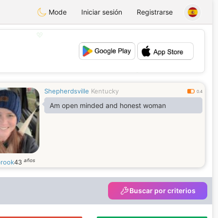
Mode
Iniciar sesión
Registrarse
💖
💕
Shepherdsville
Kentucky
0.4
Am open minded and honest woman
años
brook
43
Buscar por criterios