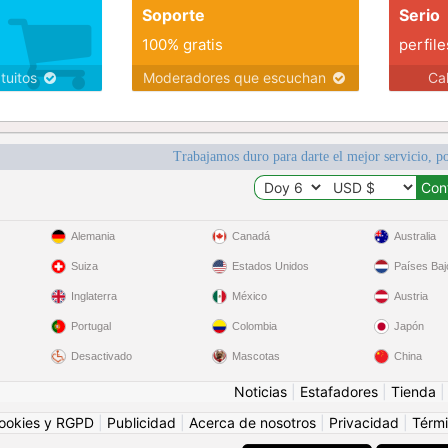
Soporte
Serio
100% gratis
perfile
atuitos
Moderadores que escuchan
Ca
Trabajamos duro para darte el mejor servicio, po
Alemania
Canadá
Australia
Suiza
Estados Unidos
Países Baj
Inglaterra
México
Austria
Portugal
Colombia
Japón
Desactivado
Mascotas
China
Noticias
|
Estafadores
|
Tienda
ookies y RGPD
|
Publicidad
|
Acerca de nosotros
|
Privacidad
|
Térmi