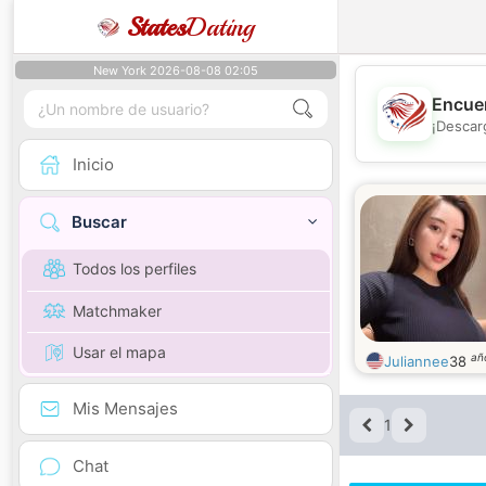
States
Dating
New York 2026-08-08 02:05
Encuen
¡Descar
Inicio
Buscar
Todos los perfiles
Matchmaker
Usar el mapa
añ
Juliannee
38
Mis Mensajes
1
Chat