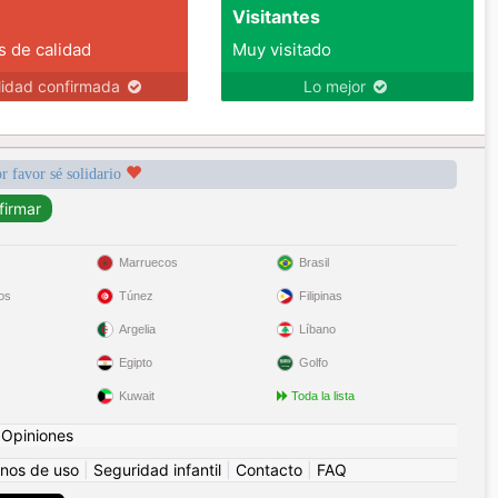
Visitantes
s de calidad
Muy visitado
lidad confirmada
Lo mejor
r favor sé solidario
Marruecos
Brasil
os
Túnez
Filipinas
Argelia
Líbano
Egipto
Golfo
Kuwait
Toda la lista
|
Opiniones
nos de uso
|
Seguridad infantil
|
Contacto
|
FAQ