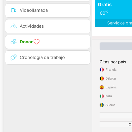
Gratis
Videollamada
%
100
Servicios gr
Actividades
Donar
Cronología de trabajo
Citas por país
Francia
Bélgica
España
Italia
Suecia
C