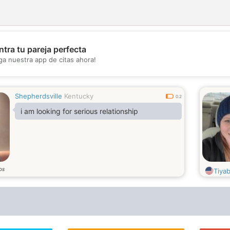
tra tu pareja perfecta
ga nuestra app de citas ahora!
💖
💕
Shepherdsville
Kentucky
0.2
i am looking for serious relationship
os
Tiya