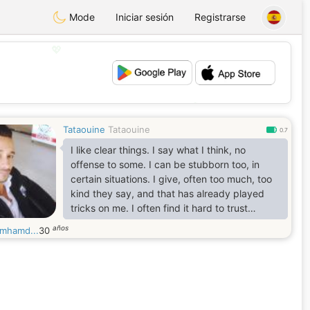
Mode
Iniciar sesión
Registrarse
💖
💕
Tataouine
Tataouine
0.7
I like clear things. I say what I think, no
offense to some. I can be stubborn too, in
certain situations. I give, often too much, too
kind they say, and that has already played
tricks on me. I often find it hard to trust
quickly. I have a sociable side (that's the
años
emhamd...
30
Gemini side that stands out) which allows me
to enjoy contact with people, to approach
them quite easily. I'm a bit of a perfectionist
on the edges, and when I do something, when
I commit myself, I go after my actions and my
thoughts.