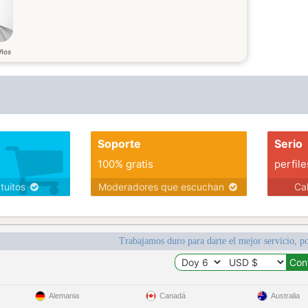
ños
Soporte
Serio
100% gratis
perfile
atuitos
Moderadores que escuchan
Ca
Trabajamos duro para darte el mejor servicio, po
Alemania
Canadá
Australia