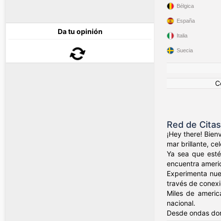
Bélgica
España
Da tu opinión
Italia
Suecia
C
Red de Cita
¡Hey there! Bien
mar brillante, c
Ya sea que esté
encuentra ameri
Experimenta nue
través de conexio
Miles de americ
nacional.
Desde ondas dor