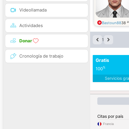
Videollamada
a
Bastoun88
38
Actividades
1
Donar
Cronología de trabajo
Gratis
%
100
Servicios gr
Citas por país
Francia