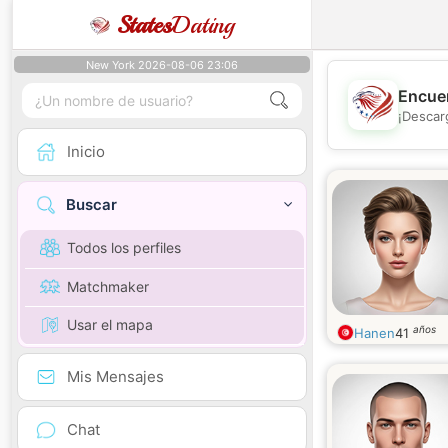
States
Dating
New York 2026-08-06 23:06
Encuen
¡Descar
Inicio
Buscar
Todos los perfiles
Matchmaker
Usar el mapa
años
Hanen
41
Mis Mensajes
Chat