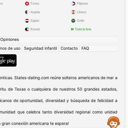
os
Túnez
Filipinas
Argelia
Líbano
Egipto
Golfo
Kuwait
Toda la lista
|
Opiniones
nos de uso
|
Seguridad infantil
|
Contacto
|
FAQ
nticas. States-dating.com reúne solteros americanos de mar a
píritu de Texas o cualquiera de nuestros 50 grandes estados,
icanos de oportunidad, diversidad y búsqueda de felicidad a
omunidad que celebra tanto diversidad regional como unidad
Assistance
 gran conexión americana te espera!