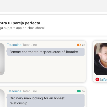
tra tu pareja perfecta
ga nuestra app de citas ahora!
💖
💕
Tataouine
Tataouine
0.3
Femme charmante respectueuse célibataire
Saif
Tataouine
Tataouine
0.8
Ordinary man looking for an honest
relationship