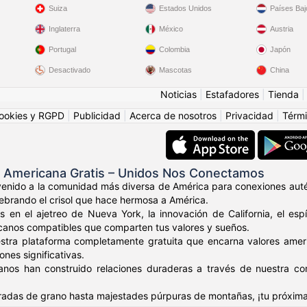
Suiza
Estados Unidos
Países Baj
Inglaterra
México
Austria
Portugal
Colombia
Japón
Desactivado
Mascotas
China
Noticias
|
Estafadores
|
Tienda
ookies y RGPD
|
Publicidad
|
Acerca de nosotros
|
Privacidad
|
Térmi
s Americana Gratis – Unidos Nos Conectamos
venido a la comunidad más diversa de América para conexiones auté
elebrando el crisol que hace hermosa a América.
s en el ajetreo de Nueva York, la innovación de California, el es
canos compatibles que comparten tus valores y sueños.
stra plataforma completamente gratuita que encarna valores amer
nes significativas.
anos han construido relaciones duraderas a través de nuestra c
adas de grano hasta majestades púrpuras de montañas, ¡tu próxima