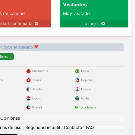
Visitantes
s de calidad
Muy visitado
lidad confirmada
Lo mejor
r favor sé solidario
Marruecos
Brasil
os
Túnez
Filipinas
Argelia
Líbano
Egipto
Golfo
Kuwait
Toda la lista
|
Opiniones
nos de uso
|
Seguridad infantil
|
Contacto
|
FAQ