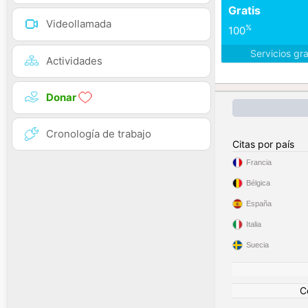
Gratis
Videollamada
%
100
Servicios gr
Actividades
Donar
Cronología de trabajo
Citas por país
Francia
Bélgica
España
Italia
Suecia
C