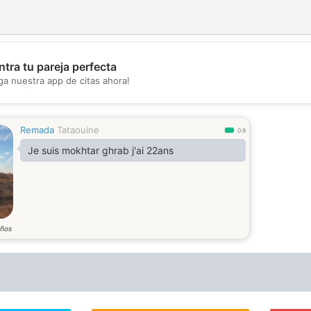
tra tu pareja perfecta
ga nuestra app de citas ahora!
💖
💕
Remada
Tataouine
0.9
Je suis mokhtar ghrab j'ai 22ans
ños