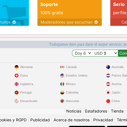
Soporte
Serio
100% gratis
perfile
atuitos
Moderadores que escuchan
Ca
Trabajamos duro para darte el mejor servicio, po
Alemania
Canadá
Australia
Suiza
Estados Unidos
Países Baj
Inglaterra
México
Austria
Portugal
Colombia
Japón
Desactivado
Mascotas
China
Noticias
|
Estafadores
|
Tienda
ookies y RGPD
|
Publicidad
|
Acerca de nosotros
|
Privacidad
|
Térmi