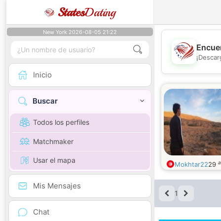
States
Dating
New York 2026-08-05 21:22
Encuen
¡Descar
Inicio
Buscar
Todos los perfiles
Matchmaker
Usar el mapa
a
Mokhtar22
29
Mis Mensajes
1
Chat