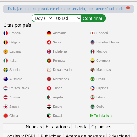
Trabajamos duro para darte el mejor servicio, por favor sé solidario
Citas por país
Francia
Alemania
Canadá
Bélgica
Suiza
Estados Unidos
España
Inglaterra
México
Italia
Portugal
Colombia
Suecia
Desactivado
Mascotas
Australia
Marruecos
Brasil
Países Bajos
Túnez
Filipinas
Austria
Argelia
Líbano
Japón
Egipto
Golfo
China
Kuwait
Toda la lista
Noticias
|
Estafadores
|
Tienda
|
Opiniones
Cookies y RGPD
|
Publicidad
|
Acerca de nosotros
|
Privacidad
|