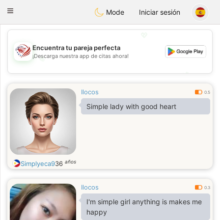
States
Dating
Toggle
Mode
Iniciar sesión
navigation
💖
Encuentra tu pareja perfecta
¡Descarga nuestra app de citas ahora!
💖
💕
💕
Ilocos
0.5
Simple lady with good heart
años
Simplyeca9
36
Ilocos
0.3
I'm simple girl anything is makes me
happy