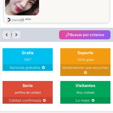
años
Lhens
25
1
Buscar por criterios
Gratis
Soporte
%
100
100% gratis
Servicios gratuitos
Moderadores que escuchan
Serio
Visitantes
perfiles de calidad
Muy visitado
Calidad confirmada
Lo mejor