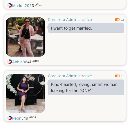
años
Marlon20
23
Cordillera Administrative
0.5
I want to get married.
años
Abbie38
41
Cordillera Administrative
0.5
Kind-hearted, loving, smart woman
looking for the "ONE"
años
Peony
49