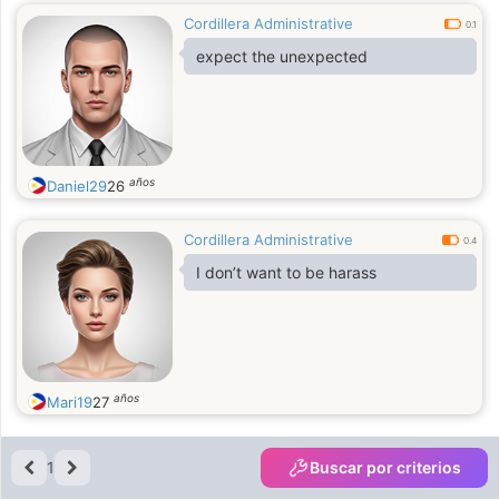
Cordillera Administrative
0.1
expect the unexpected
años
Daniel29
26
Cordillera Administrative
0.4
I don’t want to be harass
años
Mari19
27
1
Buscar por criterios