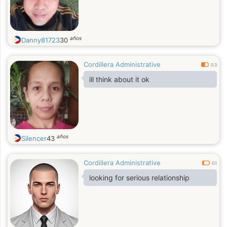
años
Danny81723
30
Cordillera Administrative
0.3
ill think about it ok
años
Silencer
43
Cordillera Administrative
0.1
looking for serious relationship