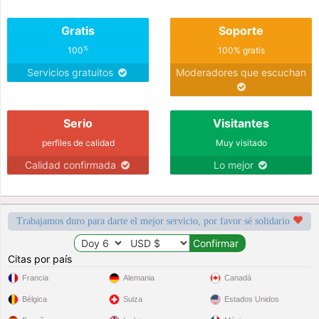
Gratis
Soporte
%
100
100% gratis
Servicios gratuitos
Moderadores que escuchan
Serio
Visitantes
perfiles de calidad
Muy visitado
Calidad confirmada
Lo mejor
Trabajamos duro para darte el mejor servicio, por favor sé solidario
Citas por país
Francia
Alemania
Canadá
Bélgica
Suiza
Estados Unidos