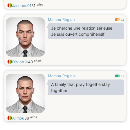
años
Jacques01
31
Mamou Region
0.6
Je cherche une relation sérieuse
Je suis ouvert compréhensif
años
Diallob10
40
Mamou Region
0.7
A family that pray togethe stay
together
años
Alimou
36