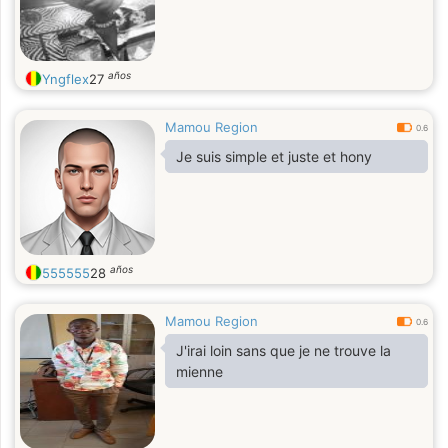
años
Yngflex
27
Mamou Region
0.6
Je suis simple et juste et hony
años
555555
28
Mamou Region
0.6
J'irai loin sans que je ne trouve la
mienne