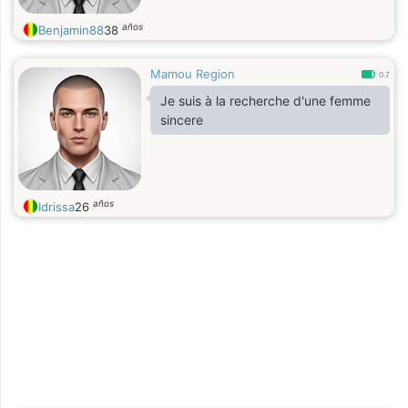
años
Benjamin88
38
Mamou Region
0.7
Je suis à la recherche d'une femme
sincere
años
Idrissa
26