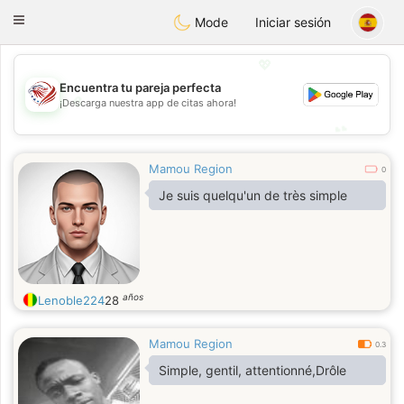
States
Dating
Toggle
Mode
Iniciar sesión
navigation
💖
Encuentra tu pareja perfecta
💖
¡Descarga nuestra app de citas ahora!
💕
💕
Mamou Region
0
Je suis quelqu'un de très simple
años
Lenoble224
28
Mamou Region
0.3
Simple, gentil, attentionné,Drôle