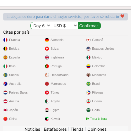
Trabajamos duro para darte el mejor servicio, por favor sé solidario
Citas por país
Francia
Alemania
Canadá
Bélgica
Suiza
Estados Unidos
España
Inglaterra
México
Italia
Portugal
Colombia
Suecia
Desactivado
Mascotas
Australia
Marruecos
Brasil
Países Bajos
Túnez
Filipinas
Austria
Argelia
Líbano
Japón
Egipto
Golfo
China
Kuwait
Toda la lista
Noticias
|
Estafadores
|
Tienda
|
Opiniones