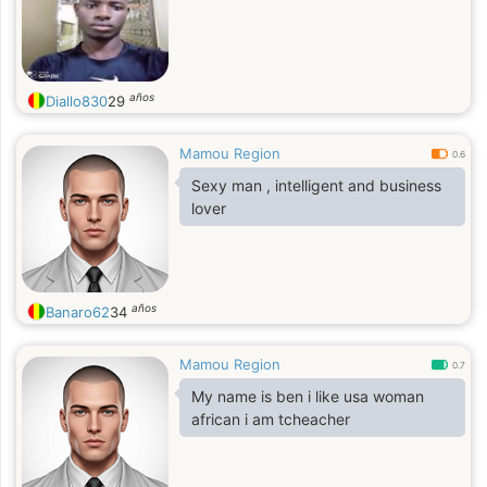
años
Diallo830
29
Mamou Region
0.6
Sexy man , intelligent and business
lover
años
Banaro62
34
Mamou Region
0.7
My name is ben i like usa woman
african i am tcheacher