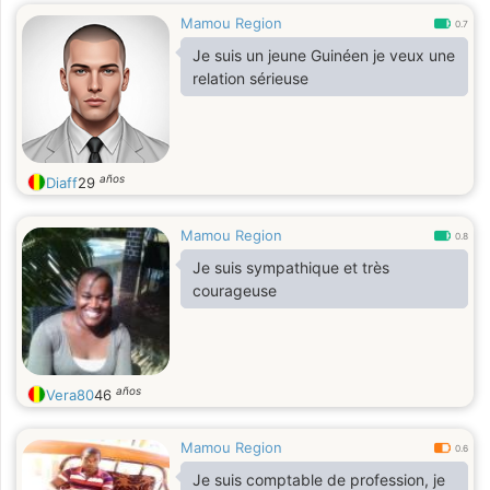
Mamou Region
0.7
Je suis un jeune Guinéen je veux une
relation sérieuse
años
Diaff
29
Mamou Region
0.8
Je suis sympathique et très
courageuse
años
Vera80
46
Mamou Region
0.6
Je suis comptable de profession, je