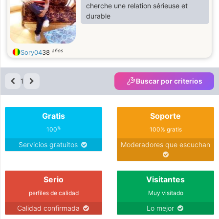
cherche une relation sérieuse et
durable
años
Sory04
38
1
Buscar por criterios
Gratis
Soporte
%
100
100% gratis
Servicios gratuitos
Moderadores que escuchan
Serio
Visitantes
perfiles de calidad
Muy visitado
Calidad confirmada
Lo mejor