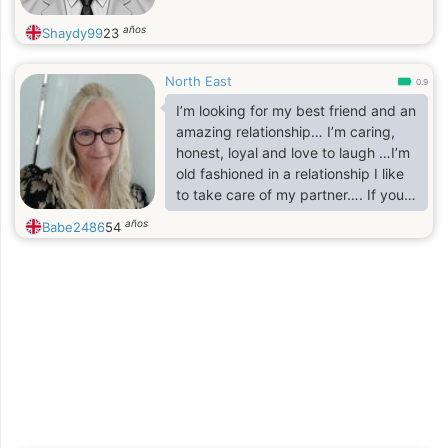
años
Shaydy99
23
North East
0.9
I’m looking for my best friend and an
amazing relationship… I’m caring,
honest, loyal and love to laugh …I’m
old fashioned in a relationship I like
to take care of my partner…. If you
want to know more please message
años
Babe2486
54
me x