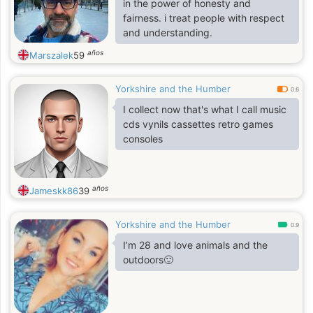
in the power of honesty and
fairness. i treat people with respect
and understanding.
años
Marszalek
59
Yorkshire and the Humber
0.6
I collect now that's what I call music
cds vynils cassettes retro games
consoles
años
Jameskk86
39
Yorkshire and the Humber
0.9
I’m 28 and love animals and the
outdoors🙂