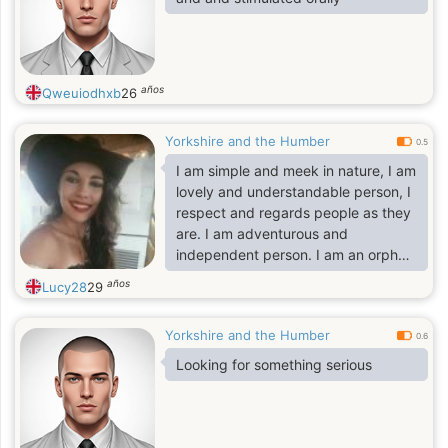
años
Qweuiodhxb
26
Yorkshire and the Humber
0.5
I am simple and meek in nature, I am
lovely and understandable person, I
respect and regards people as they
are. I am adventurous and
independent person. I am an orphan
and the only child of my late
años
Lucy28
29
parents. Am kind and caring person.
I love humanity. I am good for you
Yorkshire and the Humber
and I for you to take me. lol
0.6
Looking for something serious