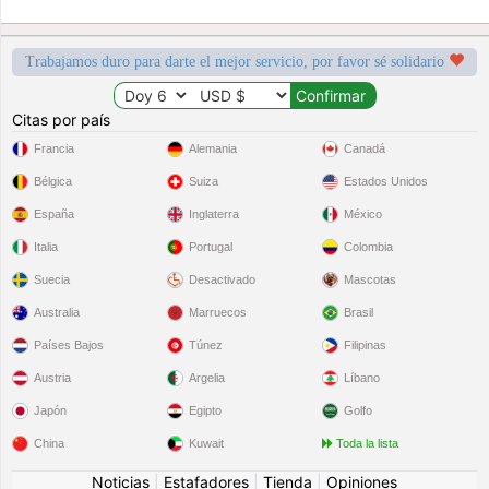
Trabajamos duro para darte el mejor servicio, por favor sé solidario
Citas por país
Francia
Alemania
Canadá
Bélgica
Suiza
Estados Unidos
España
Inglaterra
México
Italia
Portugal
Colombia
Suecia
Desactivado
Mascotas
Australia
Marruecos
Brasil
Países Bajos
Túnez
Filipinas
Austria
Argelia
Líbano
Japón
Egipto
Golfo
China
Kuwait
Toda la lista
Noticias
|
Estafadores
|
Tienda
|
Opiniones