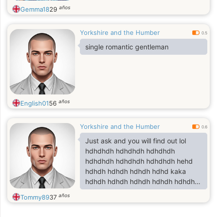
años
Gemma18
29
Yorkshire and the Humber
0.5
single romantic gentleman
años
English01
56
Yorkshire and the Humber
0.6
Just ask and you will find out lol
hdhdhdh hdhdhdh hdhdhdh
hdhdhdh hdhdhdh hdhdhdh hehd
hdhdh hdhdh hdhdh hdhd kaka
hdhdh hdhdh hdhdh hdhdh hdhdh
hdhdh hdhdh hdhdh hdhdh hdhdh
años
Tommy89
37
hdhdh hdhdh f hdhdh hdhdhdh
hdshshhddhsh hsududhuedh