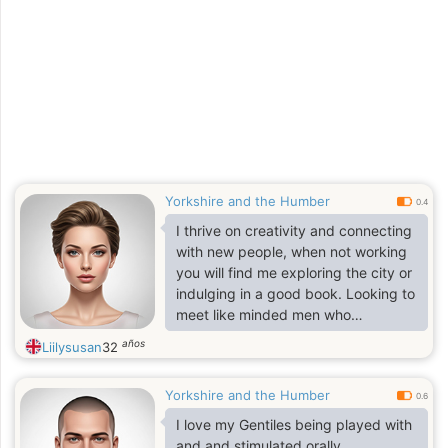
jsudjxkwishyxyh heudiudwhuebe
hehdueudud usuhdehsusj hdhdhdh
Yorkshire and the Humber
0.4
I thrive on creativity and connecting
with new people, when not working
you will find me exploring the city or
indulging in a good book. Looking to
meet like minded men who
appreciate ambition and adventure
años
Liilysusan
32
Yorkshire and the Humber
0.6
I love my Gentiles being played with
and and stimulated orally