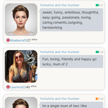
Yorkshire and the Humber
0.7
sweet, funny, ambitious, thoughtful,
easy-going, passionate, loving,
caring,romantic,outgoing,
hardworking
años
Maabena15
27
Yorkshire and the Humber
0.8
Fun, loving, friendly and happy go
lucky, mum of 2
años
Laurena22
40
Yorkshire and the Humber
0.6
Im a single mum of two i like