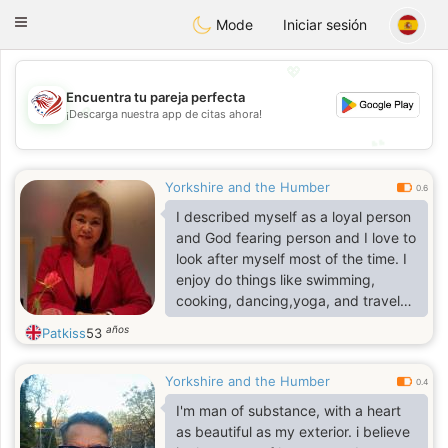
States
Dating
Toggle
Mode
Iniciar sesión
navigation
💖
Encuentra tu pareja perfecta
💖
¡Descarga nuestra app de citas ahora!
💕
💕
Yorkshire and the Humber
0.6
I described myself as a loyal person
and God fearing person and I love to
look after myself most of the time. I
enjoy do things like swimming,
cooking, dancing,yoga, and travel
and shopping.
años
Patkiss
53
Yorkshire and the Humber
0.4
I'm man of substance, with a heart
as beautiful as my exterior. i believe