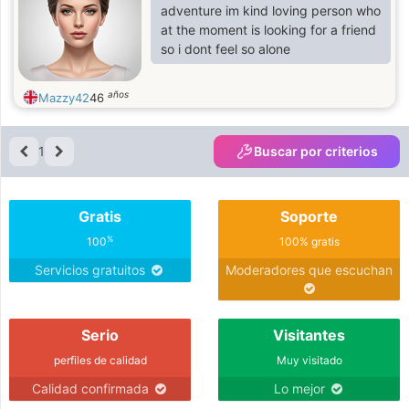
adventure im kind loving person who
at the moment is looking for a friend
so i dont feel so alone
años
Mazzy42
46
1
Buscar por criterios
Gratis
Soporte
%
100
100% gratis
Servicios gratuitos
Moderadores que escuchan
Serio
Visitantes
perfiles de calidad
Muy visitado
Calidad confirmada
Lo mejor