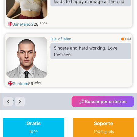
leads to happy marriage at the end
años
Janetalex2
28
Isle of Man
0.4
Sincere and hard working. Love
tovtravel
años
Sunkum
56
1
Buscar por criterios
Gratis
Soporte
%
100
100% gratis