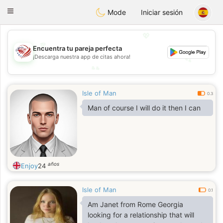
States
Dating
Toggle
Mode
Iniciar sesión
navigation
💖
💖
Encuentra tu pareja perfecta
¡Descarga nuestra app de citas ahora!
💕
💕
Isle of Man
0.3
Man of course I will do it then I can
años
Enjoy
24
Isle of Man
0.1
Am Janet from Rome Georgia
looking for a relationship that will