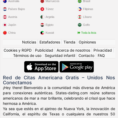
Australia
Marruecos
Brasil
Países Bajos
Túnez
Filipinas
Austria
Argelia
Líbano
Japón
Egipto
Golfo
China
Kuwait
Toda la lista
Noticias
|
Estafadores
|
Tienda
|
Opiniones
Cookies y RGPD
|
Publicidad
|
Acerca de nosotros
|
Privacidad
|
Términos de uso
|
Seguridad infantil
|
Contacto
|
FAQ
Red de Citas Americana Gratis – Unidos Nos
Conectamos
¡Hey there! Bienvenido a la comunidad más diversa de América
para conexiones auténticas. States-dating.com reúne solteros
americanos de mar a mar brillante, celebrando el crisol que hace
hermosa a América.
Ya sea que estés en el ajetreo de Nueva York, la innovación de
California, el espíritu de Texas o cualquiera de nuestros 50