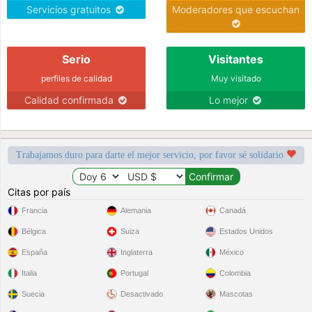
Servicios gratuitos
Moderadores que escuchan
Serio
Visitantes
perfiles de calidad
Muy visitado
Calidad confirmada
Lo mejor
Trabajamos duro para darte el mejor servicio, por favor sé solidario
Citas por país
Francia
Alemania
Canadá
Bélgica
Suiza
Estados Unidos
España
Inglaterra
México
Italia
Portugal
Colombia
Suecia
Desactivado
Mascotas