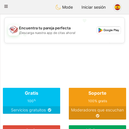
States
Dating
Toggle
Mode
Iniciar sesión
navigation
💖
Encuentra tu pareja perfecta
¡Descarga nuestra app de citas ahora!
💖
💕
💕
Gratis
Soporte
%
100
100% gratis
Servicios gratuitos
Moderadores que escuchan