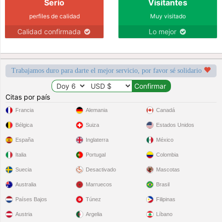
Serio
Visitantes
perfiles de calidad
Muy visitado
Calidad confirmada
Lo mejor
Trabajamos duro para darte el mejor servicio, por favor sé solidario
Citas por país
Francia
Alemania
Canadá
Bélgica
Suiza
Estados Unidos
España
Inglaterra
México
Italia
Portugal
Colombia
Suecia
Desactivado
Mascotas
Australia
Marruecos
Brasil
Países Bajos
Túnez
Filipinas
Austria
Argelia
Líbano