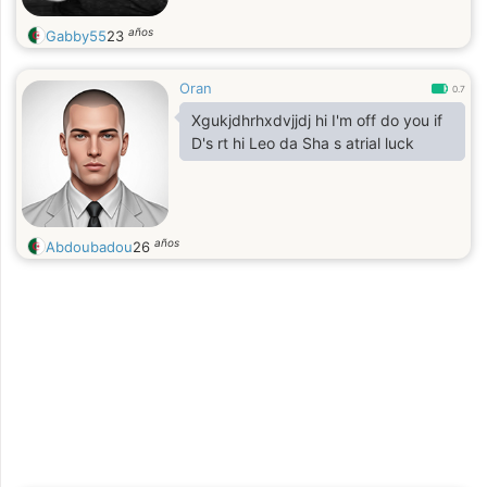
años
Gabby55
23
Oran
0.7
Xgukjdhrhxdvjjdj hi I'm off do you if
D's rt hi Leo da Sha s atrial luck
años
Abdoubadou
26