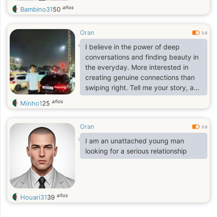
años
Bambino31
50
Oran
0.6
I believe in the power of deep
conversations and finding beauty in
the everyday. More interested in
creating genuine connections than
swiping right. Tell me your story, and
I'll share mine.
años
Minho1
25
Oran
0.6
I am an unattached young man
looking for a serious relationship
años
Houari31
39