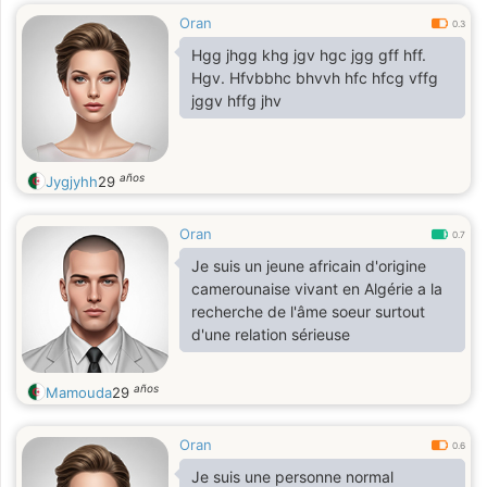
Oran
0.3
Hgg jhgg khg jgv hgc jgg gff hff.
Hgv. Hfvbbhc bhvvh hfc hfcg vffg
jggv hffg jhv
años
Jygjyhh
29
Oran
0.7
Je suis un jeune africain d'origine
camerounaise vivant en Algérie a la
recherche de l'âme soeur surtout
d'une relation sérieuse
años
Mamouda
29
Oran
0.6
Je suis une personne normal