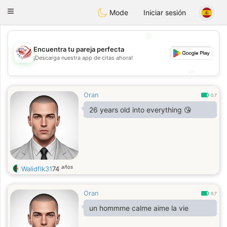
States
Dating
Toggle
Mode
Iniciar sesión
navigation
💖
Encuentra tu pareja perfecta
💖
¡Descarga nuestra app de citas ahora!
💕
💕
Oran
0.7
26 years old into everything 😘
años
Walidflk31
74
Oran
0.7
un hommme calme aime la vie