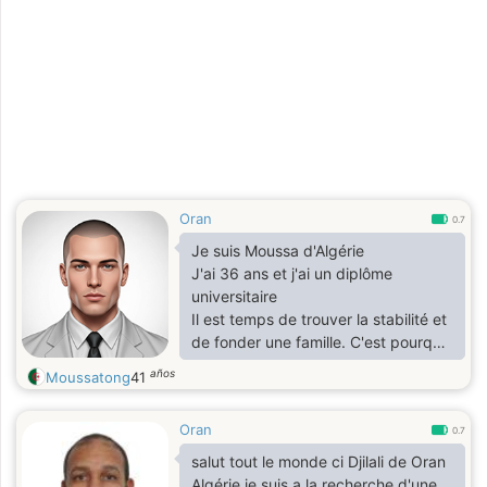
Oran
0.7
Je suis Moussa d'Algérie
J'ai 36 ans et j'ai un diplôme
universitaire
Il est temps de trouver la stabilité et
de fonder une famille. C'est pourquoi
je suis ici à la recherche d'un
años
Moussatong
41
partenaire de vie
Je suis une personne qui aime la vie,
Oran
les expériences et les aventures.
0.7
J'aime aussi la musique, le cinéma et
salut tout le monde ci Djilali de Oran
les activités sociales. J'aime aussi
Algérie je suis a la recherche d'une