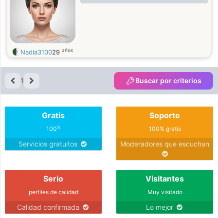
años
Nadia3100
29
1
Buscar por criterios
Gratis
Soporte
%
100
100% gratis
Servicios gratuitos
Moderadores que escuchan
Serio
Visitantes
perfiles de calidad
Muy visitado
Calidad confirmada
Lo mejor