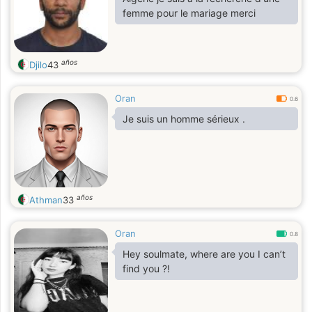
prendre des responsabilités envers
femme pour le mariage merci
mon partenaire de vie et ma famille.
Je t'aimerai aussi, mon partenaire de
vi
años
Djilo
43
Oran
0.6
Je suis un homme sérieux .
años
Athman
33
Oran
0.8
Hey soulmate, where are you I can’t
find you ?!