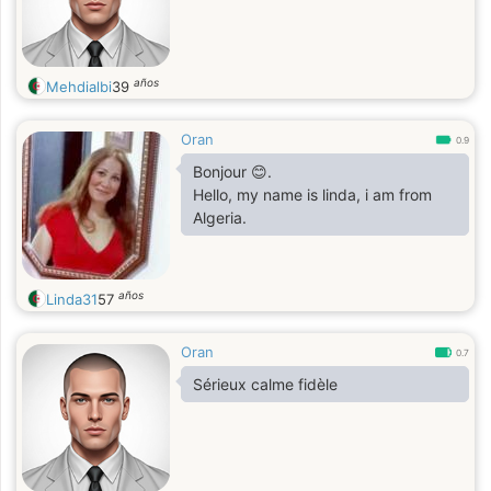
años
Mehdialbi
39
Oran
0.9
Bonjour 😊.
Hello, my name is linda, i am from
Algeria.
años
Linda31
57
Oran
0.7
Sérieux calme fidèle