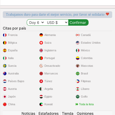
Trabajamos duro para darte el mejor servicio, por favor sé solidario
Citas por país
Francia
Alemania
Canadá
Bélgica
Suiza
Estados Unidos
España
Inglaterra
México
Italia
Portugal
Colombia
Suecia
Desactivado
Mascotas
Australia
Marruecos
Brasil
Países Bajos
Túnez
Filipinas
Austria
Argelia
Líbano
Japón
Egipto
Golfo
China
Kuwait
Toda la lista
Noticias
|
Estafadores
|
Tienda
|
Opiniones