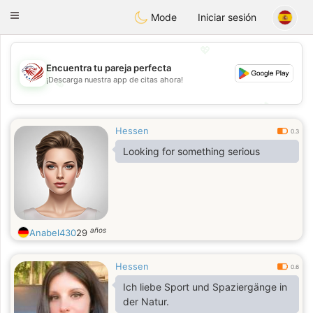
States
Dating
Toggle
Mode
Iniciar sesión
navigation
💖
Encuentra tu pareja perfecta
¡Descarga nuestra app de citas ahora!
💖
💕
💕
Hessen
0.3
Looking for something serious
años
Anabel430
29
Hessen
0.6
Ich liebe Sport und Spaziergänge in
der Natur.