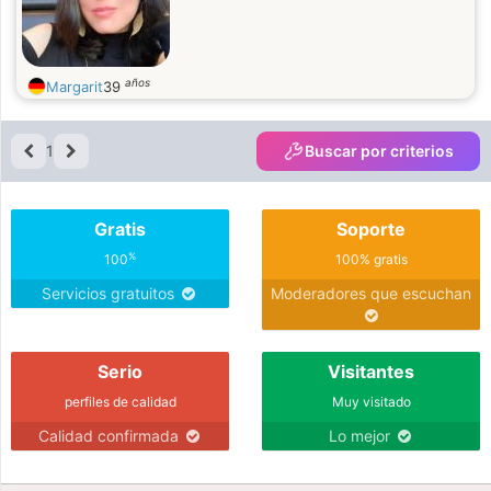
años
Margarit
39
1
Buscar por criterios
Gratis
Soporte
%
100
100% gratis
Servicios gratuitos
Moderadores que escuchan
Serio
Visitantes
perfiles de calidad
Muy visitado
Calidad confirmada
Lo mejor