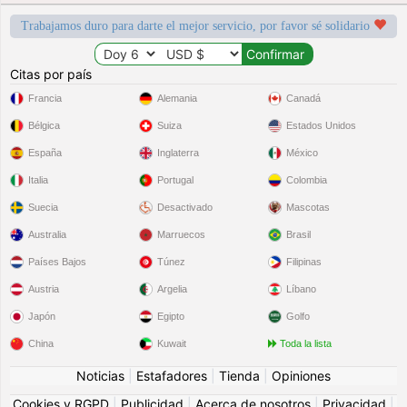
Trabajamos duro para darte el mejor servicio, por favor sé solidario
Citas por país
Francia
Alemania
Canadá
Bélgica
Suiza
Estados Unidos
España
Inglaterra
México
Italia
Portugal
Colombia
Suecia
Desactivado
Mascotas
Australia
Marruecos
Brasil
Países Bajos
Túnez
Filipinas
Austria
Argelia
Líbano
Japón
Egipto
Golfo
China
Kuwait
Toda la lista
Noticias
|
Estafadores
|
Tienda
|
Opiniones
Cookies y RGPD
|
Publicidad
|
Acerca de nosotros
|
Privacidad
|