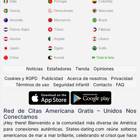
Italia
Portugal
Colombia
Suecia
Desactivado
Mascotas
Australia
Marruecos
Brasil
Países Bajos
Túnez
Filipinas
Austria
Argelia
Líbano
Japón
Egipto
Golfo
China
Kuwait
Toda la lista
Noticias
|
Estafadores
|
Tienda
|
Opiniones
Cookies y RGPD
|
Publicidad
|
Acerca de nosotros
|
Privacidad
|
Términos de uso
|
Seguridad infantil
|
Contacto
|
FAQ
Red de Citas Americana Gratis – Unidos Nos
Conectamos
¡Hey there! Bienvenido a la comunidad más diversa de América
para conexiones auténticas. States-dating.com reúne solteros
americanos de mar a mar brillante, celebrando el crisol que hace