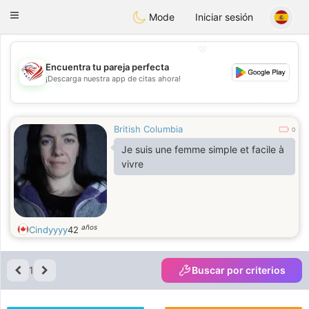
States
Dating
Toggle
Mode
Iniciar sesión
navigation
💖
Encuentra tu pareja perfecta
¡Descarga nuestra app de citas ahora!
💖
💕
💕
British Columbia
0
Je suis une femme simple et facile à
vivre
años
Cindyyyy
42
1
Buscar por criterios