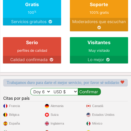
Gratis
Soporte
%
100
100% gratis
Servicios gratuitos
Moderadores que escuchan
Serio
Visitantes
perfiles de calidad
Muy visitado
Calidad confirmada
Lo mejor
Trabajamos duro para darte el mejor servicio, por favor sé solidario
Citas por país
Francia
Alemania
Canadá
Bélgica
Suiza
Estados Unidos
España
Inglaterra
México