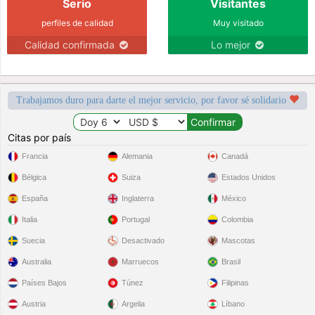
Serio
Visitantes
perfiles de calidad
Muy visitado
Calidad confirmada
Lo mejor
Trabajamos duro para darte el mejor servicio, por favor sé solidario
Citas por país
Francia
Alemania
Canadá
Bélgica
Suiza
Estados Unidos
España
Inglaterra
México
Italia
Portugal
Colombia
Suecia
Desactivado
Mascotas
Australia
Marruecos
Brasil
Países Bajos
Túnez
Filipinas
Austria
Argelia
Líbano