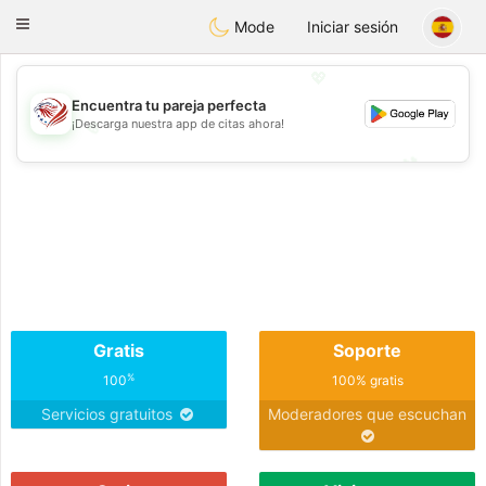
States
Dating
Toggle
Mode
Iniciar sesión
navigation
💖
Encuentra tu pareja perfecta
¡Descarga nuestra app de citas ahora!
💖
💕
💕
Gratis
Soporte
%
100
100% gratis
Servicios gratuitos
Moderadores que escuchan