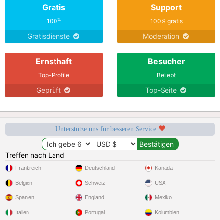
Gratis
Support
%
100
100% gratis
Gratisdienste
Moderation
Ernsthaft
Besucher
Top-Profile
Beliebt
Geprüft
Top-Seite
Unterstütze uns für besseren Service
Treffen nach Land
Frankreich
Deutschland
Kanada
Belgien
Schweiz
USA
Spanien
England
Mexiko
Italien
Portugal
Kolumbien