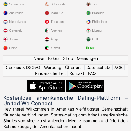
Schweden
Behinderte
Tiere
Australien
Marokko
Brasilien
Niederlande
Tunesien
Philippinen
Österreich
Algerien
Libanon
Japan
Ägypten
Golf
China
Kuwait
Alle
News
|
Fakes
|
Shop
|
Meinungen
Cookies & DSGVO
|
Werbung
|
Über uns
|
Datenschutz
|
AGB
|
Kindersicherheit
|
Kontakt
|
FAQ
Kostenlose amerikanische Dating-Plattform –
United We Connect
Hey there! Willkommen in Amerikas vielfältigster Gemeinschaft
für echte Verbindungen. States-dating.com bringt amerikanische
Singles von Meer zu strahlendem Meer zusammen und feiert den
Schmelztiegel, der Amerika schön macht.