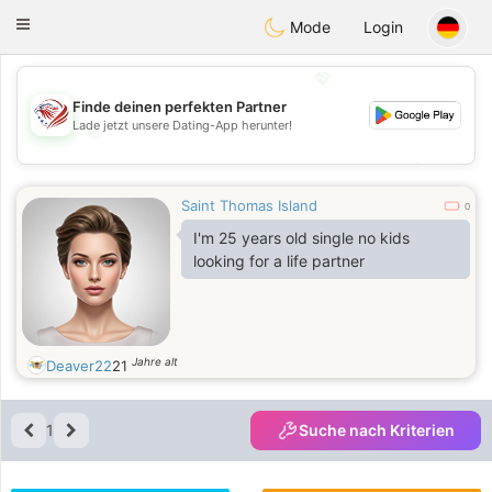
States
Dating
Toggle
Mode
Login
navigation
💖
Finde deinen perfekten Partner
Lade jetzt unsere Dating-App herunter!
💖
💕
💕
Saint Thomas Island
0
I'm 25 years old single no kids
looking for a life partner
Jahre alt
Deaver22
21
1
Suche nach Kriterien