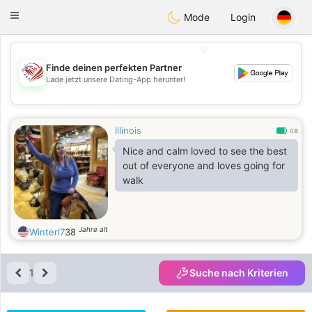
States
Dating
Toggle
Mode
Login
navigation
💖
Finde deinen perfekten Partner
Lade jetzt unsere Dating-App herunter!
💖
💕
💕
Illinois
0.8
Nice and calm loved to see the best
out of everyone and loves going for
walk
Jahre alt
Winterl7
38
1
Suche nach Kriterien