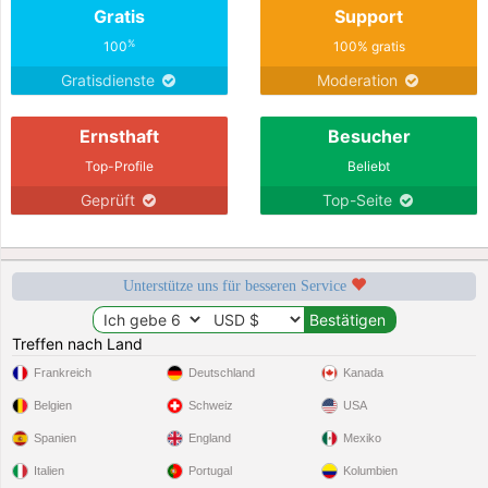
Gratis
Support
%
100
100% gratis
Gratisdienste
Moderation
Ernsthaft
Besucher
Top-Profile
Beliebt
Geprüft
Top-Seite
Unterstütze uns für besseren Service
Treffen nach Land
Frankreich
Deutschland
Kanada
Belgien
Schweiz
USA
Spanien
England
Mexiko
Italien
Portugal
Kolumbien