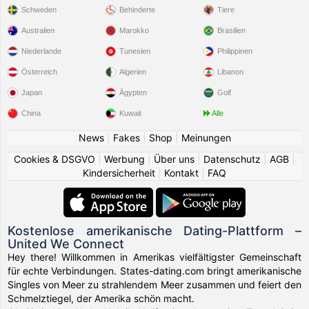
Schweden
Behinderte
Tiere
Australien
Marokko
Brasilien
Niederlande
Tunesien
Philippinen
Österreich
Algerien
Libanon
Japan
Ägypten
Golf
China
Kuwait
Alle
News
|
Fakes
|
Shop
|
Meinungen
Cookies & DSGVO
|
Werbung
|
Über uns
|
Datenschutz
|
AGB
|
Kindersicherheit
|
Kontakt
|
FAQ
Kostenlose amerikanische Dating-Plattform –
United We Connect
Hey there! Willkommen in Amerikas vielfältigster Gemeinschaft
für echte Verbindungen. States-dating.com bringt amerikanische
Singles von Meer zu strahlendem Meer zusammen und feiert den
Schmelztiegel, der Amerika schön macht.