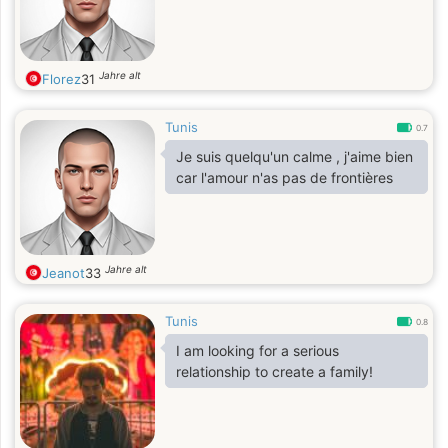
Jahre alt
Florez
31
Tunis
0.7
Je suis quelqu'un calme , j'aime bien
car l'amour n'as pas de frontières
Jahre alt
Jeanot
33
Tunis
0.8
I am looking for a serious
relationship to create a family!