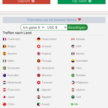
Geprüft
Top-Seite
Unterstütze uns für besseren Service
Treffen nach Land
Frankreich
Deutschland
Kanada
Belgien
Schweiz
USA
Spanien
England
Mexiko
Italien
Portugal
Kolumbien
Schweden
Behinderte
Tiere
Australien
Marokko
Brasilien
Niederlande
Tunesien
Philippinen
Österreich
Algerien
Libanon
Japan
Ägypten
Golf
China
Kuwait
Alle