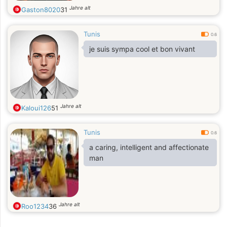
Jahre alt
Gaston8020
31
Tunis
0.6
je suis sympa cool et bon vivant
Jahre alt
Kaloui126
51
Tunis
0.6
a caring, intelligent and affectionate
man
Jahre alt
Roo1234
36