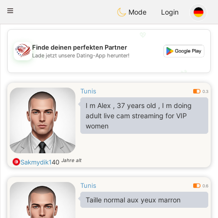
States
Dating
Toggle
Mode
Login
navigation
💖
Finde deinen perfekten Partner
💖
Lade jetzt unsere Dating-App herunter!
💕
💕
Tunis
0.3
I m Alex , 37 years old , I m doing
adult live cam streaming for VIP
women
Jahre alt
Sakmydik1
40
Tunis
0.6
Taille normal aux yeux marron