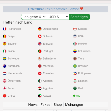
Unterstütze uns für besseren Service
Treffen nach Land
Frankreich
Deutschland
Kanada
Belgien
Schweiz
USA
Spanien
England
Mexiko
Italien
Portugal
Kolumbien
Schweden
Behinderte
Tiere
Australien
Marokko
Brasilien
Niederlande
Tunesien
Philippinen
Österreich
Algerien
Libanon
Japan
Ägypten
Golf
China
Kuwait
Alle
News
|
Fakes
|
Shop
|
Meinungen