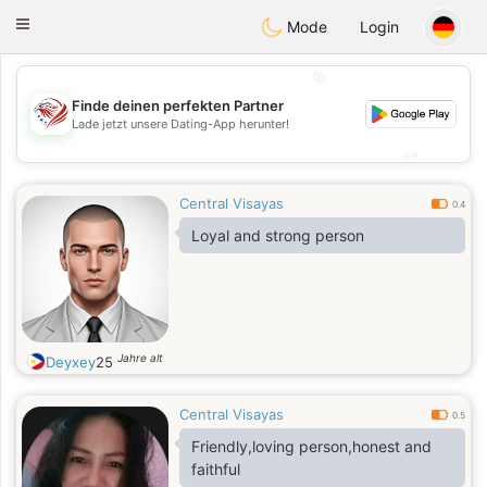
States
Dating
Toggle
Mode
Login
navigation
💖
Finde deinen perfekten Partner
💖
Lade jetzt unsere Dating-App herunter!
💕
💕
Central Visayas
0.4
Loyal and strong person
Jahre alt
Deyxey
25
Central Visayas
0.5
Friendly,loving person,honest and
faithful