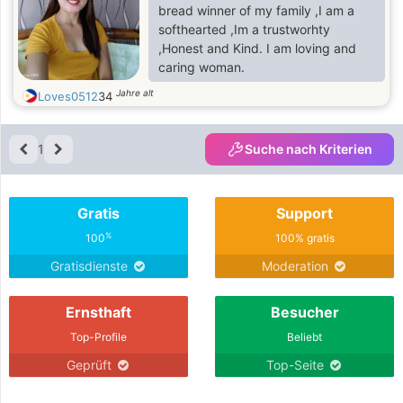
bread winner of my family ,I am a
softhearted ,Im a trustworhty
,Honest and Kind. I am loving and
caring woman.
Jahre alt
Loves0512
34
1
Suche nach Kriterien
Gratis
Support
%
100
100% gratis
Gratisdienste
Moderation
Ernsthaft
Besucher
Top-Profile
Beliebt
Geprüft
Top-Seite