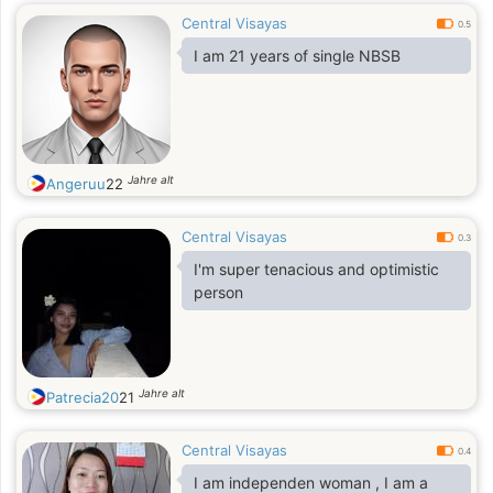
Central Visayas
0.5
I am 21 years of single NBSB
Jahre alt
Angeruu
22
Central Visayas
0.3
I'm super tenacious and optimistic
person
Jahre alt
Patrecia20
21
Central Visayas
0.4
I am independen woman , I am a