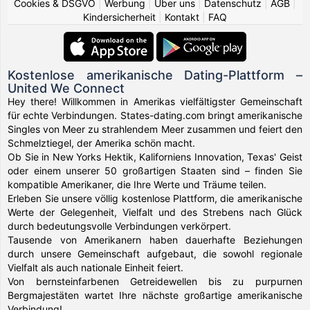
Cookies & DSGVO
|
Werbung
|
Über uns
|
Datenschutz
|
AGB
|
Kindersicherheit
|
Kontakt
|
FAQ
Kostenlose amerikanische Dating-Plattform –
United We Connect
Hey there! Willkommen in Amerikas vielfältigster Gemeinschaft
für echte Verbindungen. States-dating.com bringt amerikanische
Singles von Meer zu strahlendem Meer zusammen und feiert den
Schmelztiegel, der Amerika schön macht.
Ob Sie in New Yorks Hektik, Kaliforniens Innovation, Texas' Geist
oder einem unserer 50 großartigen Staaten sind – finden Sie
kompatible Amerikaner, die Ihre Werte und Träume teilen.
Erleben Sie unsere völlig kostenlose Plattform, die amerikanische
Werte der Gelegenheit, Vielfalt und des Strebens nach Glück
durch bedeutungsvolle Verbindungen verkörpert.
Tausende von Amerikanern haben dauerhafte Beziehungen
durch unsere Gemeinschaft aufgebaut, die sowohl regionale
Vielfalt als auch nationale Einheit feiert.
Von bernsteinfarbenen Getreidewellen bis zu purpurnen
Bergmajestäten wartet Ihre nächste großartige amerikanische
Verbindung!