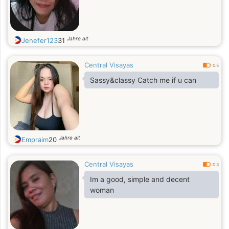
Jahre alt
Jenefer123
31
Central Visayas
0.5
Sassy&classy Catch me if u can
Jahre alt
Empraim
20
Central Visayas
0.3
Im a good, simple and decent
woman