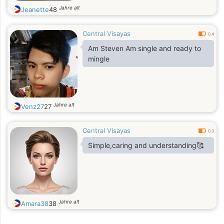
Jahre alt
Jeanette
48
Central Visayas
0.4
Am Steven Am single and ready to
mingle
Jahre alt
Venz27
27
Central Visayas
0.3
Simple,caring and understanding🥰
Jahre alt
Amara38
38