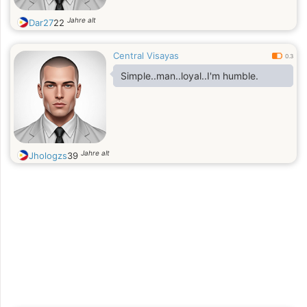
Jahre alt
Dar27
22
Central Visayas
0.3
Simple..man..loyal..I'm humble.
Jahre alt
Jhologzs
39