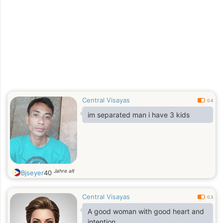
Central Visayas
0.4
im separated man i have 3 kids
Jahre alt
Bjseyer
40
Central Visayas
0.3
A good woman with good heart and
intention