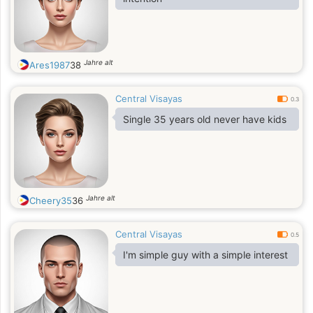
Jahre alt
Ares1987
38
Central Visayas
0.3
Single 35 years old never have kids
Jahre alt
Cheery35
36
Central Visayas
0.5
I'm simple guy with a simple interest